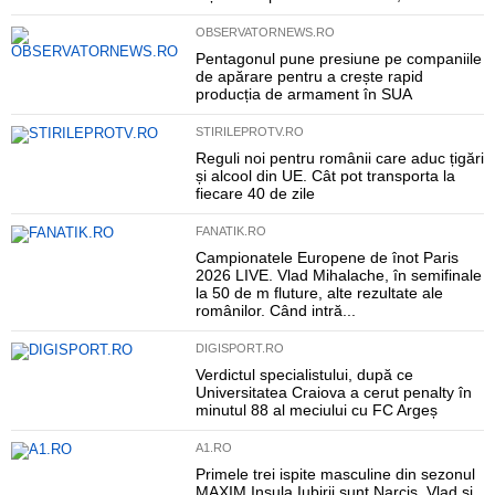
OBSERVATORNEWS.RO
Pentagonul pune presiune pe companiile
de apărare pentru a crește rapid
producția de armament în SUA
STIRILEPROTV.RO
Reguli noi pentru românii care aduc țigări
și alcool din UE. Cât pot transporta la
fiecare 40 de zile
FANATIK.RO
Campionatele Europene de înot Paris
2026 LIVE. Vlad Mihalache, în semifinale
la 50 de m fluture, alte rezultate ale
românilor. Când intră...
DIGISPORT.RO
Verdictul specialistului, după ce
Universitatea Craiova a cerut penalty în
minutul 88 al meciului cu FC Argeș
A1.RO
Primele trei ispite masculine din sezonul
MAXIM Insula Iubirii sunt Narcis, Vlad și