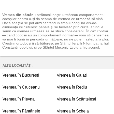
Vremea
din bătrâni:
strămoșii noștri urmăreau comportamentul
cocoșilor pentru a-și da seama de vremea ce urmează să vină.
Dacă aceștia se pot auzi cântând în timpul nopții iar dis-de-
dimineață își ciufulesc penele și se tăvălesc prin curte, atunci e
semn că vremea urmează să se strice considerabil. În caz contrar
— când cocoșii au un comportament normal — vom ști că vremea
va mai fi bună în perioada următoare, nu ne putem aștepta la ploi.
Creștinii ortodocși îi sărbătoresc pe Sfântul Ierarh Nifon, patriarhul
Constantinopolului, și pe Sfântul Mucenic Evplu arhidiaconul.
ALTE LOCALITĂȚI:
Vremea în București
Vremea în Galați
Vremea în Cruceanu
Vremea în Rediu
Vremea în Plevna
Vremea în Scânteiești
Vremea în Fântânele
Vremea în Schela