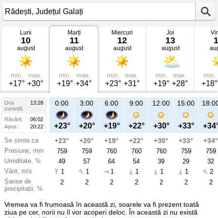
Luni
Marți
Miercuri
Joi
Vi
Vremea
10
11
12
13
în
august
august
august
august
au
Rădești
mâine
Județul
Galați
min.
max.
min.
max.
min.
max.
min.
max.
min.
+17°
+30°
+19°
+34°
+23°
+31°
+19°
+28°
+18°
21:00
0:00
3:00
6:00
9:00
12:00
15:00
18:0
Ora
13:28
Ma
curentă
11
Răsărit:
06:02
aug
+26°
+23°
+20°
+19°
+22°
+30°
+33°
+34
Apus:
20:22
Se simte ca
+26°
+23°
+20°
+19°
+22°
+30°
+33°
+34°
Presiune, mm
759
759
759
760
760
760
759
759
Umiditate, %
37
49
57
64
54
39
29
32
Vânt, m/s
1
1
1
1
1
1
1
2
Șanse de
2
2
2
2
2
2
2
2
precipitații, %
Vremea va fi frumoasă în această zi, soarele va fi prezent toată
ziua pe cer, norii nu îl vor acoperi deloc. În această zi nu există