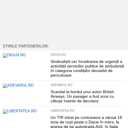
ȘTIRILE PARTENERILOR:
DIGI24.RO
Sindicaliștii cer încadrarea de urgență a
activității serviciilor publice de ambulanță
în categoria condițiilor deosebit de
periculoase
ADEVARUL.RO
Scandal la bordul unui avion British
Airways. Un pasager a fost scos cu
cătușe înainte de decolare
LIBERTATEA.RO
Un TIR intrat pe contrasens a vărsat 18
tone de roșii peste o Dacie în mers, la
ieșirea de pe autostrada A16, în Italia