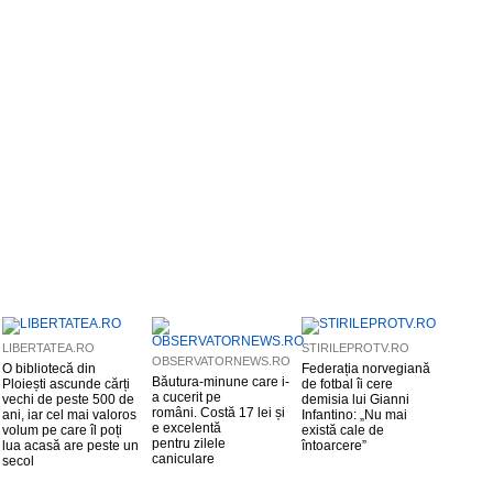
LIBERTATEA.RO
STIRILEPROTV.RO
OBSERVATORNEWS.RO
O bibliotecă din
Federația norvegiană
Băutura-minune care i-
Ploiești ascunde cărți
de fotbal îi cere
a cucerit pe
vechi de peste 500 de
demisia lui Gianni
români. Costă 17 lei și
ani, iar cel mai valoros
Infantino: „Nu mai
e excelentă
volum pe care îl poți
există cale de
pentru zilele
lua acasă are peste un
întoarcere”
caniculare
secol