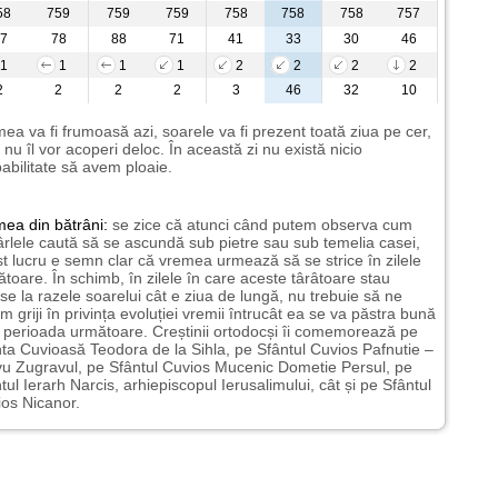
58
759
759
759
758
758
758
757
7
78
88
71
41
33
30
46
1
1
1
1
2
2
2
2
2
2
2
2
3
46
32
10
ea va fi frumoasă azi, soarele va fi prezent toată ziua pe cer,
i nu îl vor acoperi deloc. În această zi nu există nicio
abilitate să avem ploaie.
mea
din bătrâni:
se zice că atunci când putem observa cum
rlele caută să se ascundă sub pietre sau sub temelia casei,
t lucru e semn clar că vremea urmează să se strice în zilele
toare. În schimb, în zilele în care aceste târâtoare stau
nse la razele soarelui cât e ziua de lungă, nu trebuie să ne
m griji în privința evoluției vremii întrucât ea se va păstra bună
n perioada următoare. Creștinii ortodocși îi comemorează pe
ta Cuvioasă Teodora de la Sihla, pe Sfântul Cuvios Pafnutie –
u Zugravul, pe Sfântul Cuvios Mucenic Dometie Persul, pe
tul Ierarh Narcis, arhiepiscopul Ierusalimului, cât și pe Sfântul
os Nicanor.