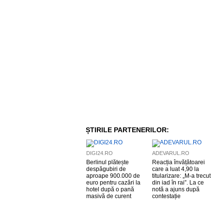
ȘTIRILE PARTENERILOR:
DIGI24.RO
ADEVARUL.RO
Berlinul plătește
Reacția învățătoarei
despăgubiri de
care a luat 4,90 la
aproape 900.000 de
titularizare: „M-a trecut
euro pentru cazări la
din iad în rai”. La ce
hotel după o pană
notă a ajuns după
masivă de curent
contestație