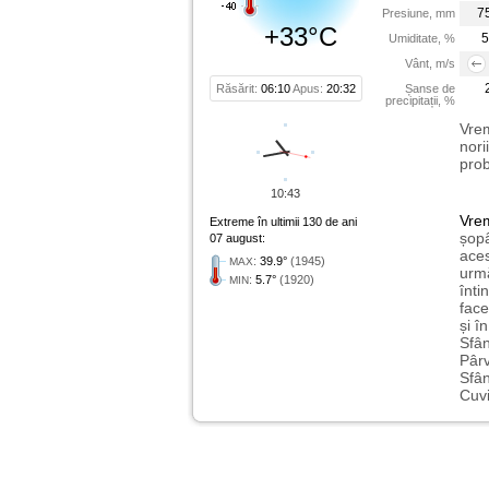
7
Presiune, mm
+33°C
5
Umiditate, %
Vânt, m/s
Răsărit:
06:10
Apus:
20:32
Șanse de
precipitații, %
Vrem
nori
prob
10:43
Vre
Extreme în ultimii 130 de ani
șopâ
07 august:
aces
:
39.9°
(1945)
MAX
urmă
:
5.7°
(1920)
MIN
înti
face
și î
Sfân
Pârv
Sfân
Cuvi