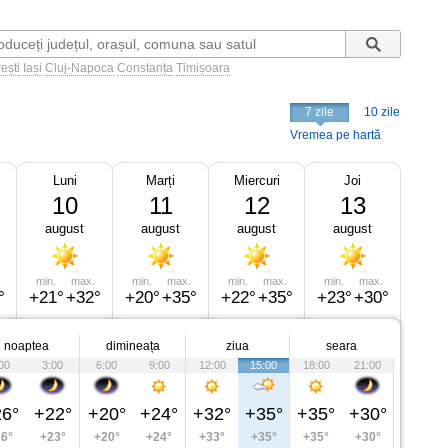
ești
Iași
Cluj-Napoca
Constanța
Timișoara
7 zile
10 zile
Vremea pe hartă
Luni
Marți
Miercuri
Joi
10
11
12
13
august
august
august
august
min.
max.
min.
max.
min.
max.
min.
max.
°
+21°
+32°
+20°
+35°
+22°
+35°
+23°
+30°
noaptea
dimineața
ziua
seara
00
3:00
6:00
9:00
12:00
15:00
18:00
21:00
6°
+22°
+20°
+24°
+32°
+35°
+35°
+30°
6°
+23°
+20°
+24°
+33°
+35°
+35°
+30°