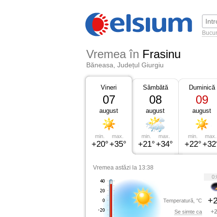
Bucur
Vremea în
Frasinu
Băneasa, Județul Giurgiu
Vineri
Sâmbătă
Duminică
07
08
09
august
august
august
min.
max.
min.
max.
min.
max.
+20°
+35°
+21°
+34°
+22°
+32
Vremea astăzi la 13:38
0:
+2
Temperatură, °C
+2
Se simte ca