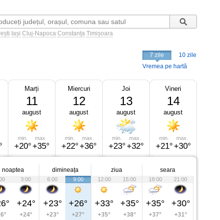
ești
Iași
Cluj-Napoca
Constanța
Timișoara
7 zile
10 zile
Vremea pe hartă
Marți
Miercuri
Joi
Vineri
11
12
13
14
august
august
august
august
min.
max.
min.
max.
min.
max.
min.
max.
°
+20°
+35°
+22°
+36°
+23°
+32°
+21°
+30°
noaptea
dimineața
ziua
seara
00
3:00
6:00
9:00
12:00
15:00
18:00
21:00
6°
+24°
+23°
+26°
+33°
+35°
+35°
+30°
6°
+24°
+23°
+27°
+35°
+38°
+37°
+31°