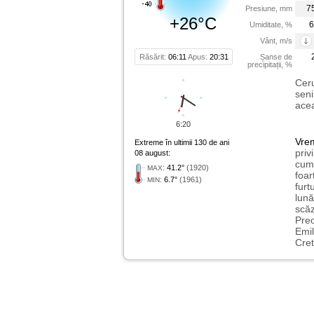
7
Presiune, mm
+26°C
6
Umiditate, %
Vânt, m/s
Răsărit:
06:11
Apus:
20:31
Șanse de
precipitații, %
Ceru
seni
acea
6:20
Vre
Extreme în ultimii 130 de ani
priv
08 august:
cum 
:
41.2°
(1920)
MAX
foar
:
6.7°
(1961)
MIN
furt
lună
scăz
Preo
Emil
Cret