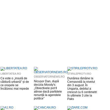
LIBERTATEA.RO
STIRILEPROTV.RO
OBSERVATORNEWS.RO
Ce este o „insulă de
Dunărea rămâne la
Nicușor Dan, după
căldură urbană” și de
Cernavodă la nivelul
decizia Moody's:
ce orașele se
din 3 august. În
„Obiectivele pot fi
încălzesc mai repede
Ungaria, debitul a
atinse dacă partidele
crescut cu 6 centimetri
renunță la agendele
în ultimele 3 zile la
politice”
Paks