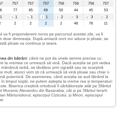
57
757
757
757
756
756
756
757
6
77
85
69
50
44
45
53
1
1
1
1
2
3
3
2
2
2
2
2
2
48
76
11
l va fi preponderent noros pe parcursul acestei zile, va fi
n doar dimineața. După-amiază norii vor aduce și ploaie, iar
stă ploaie va continua și seara.
mea
din bătrâni:
câinii ne pot da unele semne precise cu
ire la vremea ce urmează să vină. Dacă aceștia se pot vedea
mănâncă iarbă, se tăvălesc prin ogradă sau se scarpină
te mult, atunci vom ști că urmează să vină ploaie sau chiar o
ună puternică. De asemenea, când aceștia se aud lătrând la
 în timpul nopții, ne putem aștepta la vreme rea și temperaturi
ute. Biserica creștină ortodoxă îl sărbătorește atât pe Sfântul
t Mucenic Alexandru din Basarabia, cât și pe Sfântul Ierarh
ian Mărturisitorul, episcopul Cizicului, și Miron, episcopul
ei.