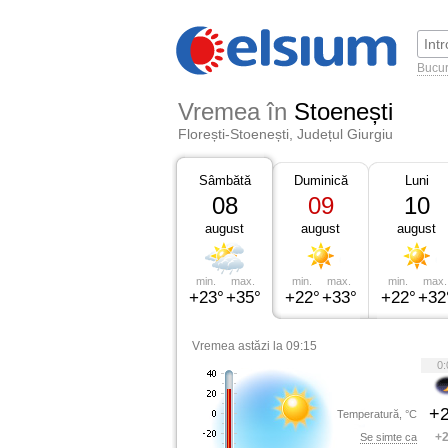
Bucur
Vremea în
Stoenești
Florești-Stoenești, Județul Giurgiu
Sâmbătă
Duminică
Luni
08
09
10
august
august
august
min.
max.
min.
max.
min.
max.
+23°
+35°
+22°
+33°
+22°
+32
Vremea astăzi la 09:15
0:
+2
Temperatură, °C
+2
Se simte ca