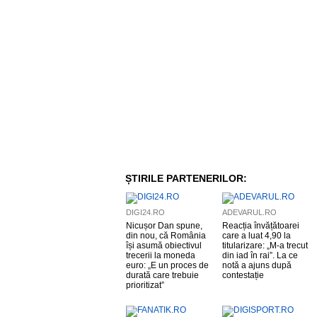
ȘTIRILE PARTENERILOR:
DIGI24.RO
ADEVARUL.RO
Nicușor Dan spune,
Reacția învățătoarei
din nou, că România
care a luat 4,90 la
își asumă obiectivul
titularizare: „M-a trecut
trecerii la moneda
din iad în rai”. La ce
euro: „E un proces de
notă a ajuns după
durată care trebuie
contestație
prioritizat”