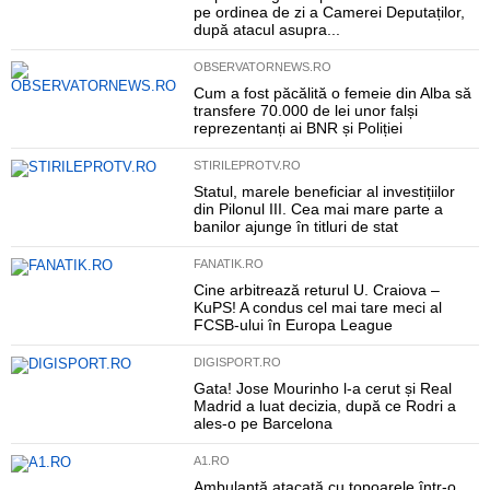
pe ordinea de zi a Camerei Deputaților,
după atacul asupra...
OBSERVATORNEWS.RO
Cum a fost păcălită o femeie din Alba să
transfere 70.000 de lei unor falși
reprezentanți ai BNR și Poliției
STIRILEPROTV.RO
Statul, marele beneficiar al investițiilor
din Pilonul III. Cea mai mare parte a
banilor ajunge în titluri de stat
FANATIK.RO
Cine arbitrează returul U. Craiova –
KuPS! A condus cel mai tare meci al
FCSB-ului în Europa League
DIGISPORT.RO
Gata! Jose Mourinho l-a cerut și Real
Madrid a luat decizia, după ce Rodri a
ales-o pe Barcelona
A1.RO
Ambulanță atacată cu topoarele într-o