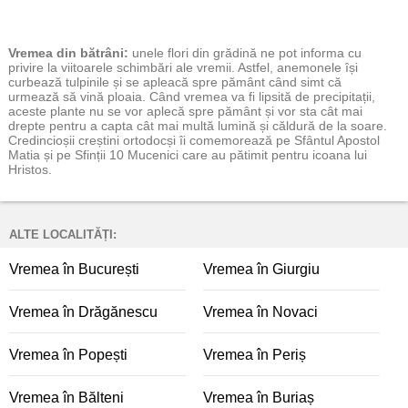
Vremea
din bătrâni:
unele flori din grădină ne pot informa cu
privire la viitoarele schimbări ale vremii. Astfel, anemonele își
curbează tulpinile și se apleacă spre pământ când simt că
urmează să vină ploaia. Când vremea va fi lipsită de precipitații,
aceste plante nu se vor aplecă spre pământ și vor sta cât mai
drepte pentru a capta cât mai multă lumină și căldură de la soare.
Credincioșii creștini ortodocși îi comemorează pe Sfântul Apostol
Matia și pe Sfinții 10 Mucenici care au pătimit pentru icoana lui
Hristos.
ALTE LOCALITĂȚI:
Vremea în București
Vremea în Giurgiu
Vremea în Drăgănescu
Vremea în Novaci
Vremea în Popești
Vremea în Periș
Vremea în Bălteni
Vremea în Buriaș