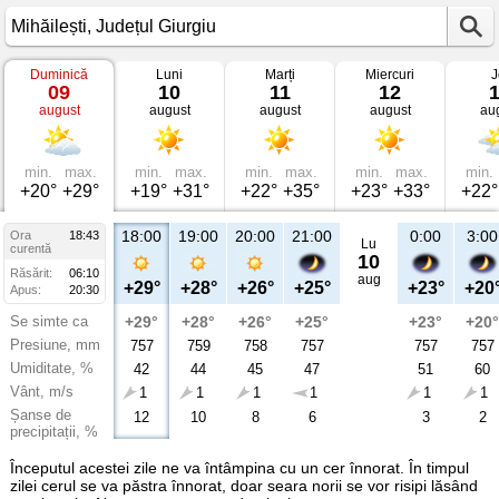
Duminică
Luni
Marți
Miercuri
J
Vremea
09
10
11
12
în
august
august
august
august
au
Mihăilești
Județul
Giurgiu
min.
max.
min.
max.
min.
max.
min.
max.
min.
+20°
+29°
+19°
+31°
+22°
+35°
+23°
+33°
+22°
18:00
19:00
20:00
21:00
0:00
3:00
Ora
18:43
Lu
curentă
10
Răsărit:
06:10
aug
+29°
+28°
+26°
+25°
+23°
+20
Apus:
20:30
Se simte ca
+29°
+28°
+26°
+25°
+23°
+20°
Presiune, mm
757
759
758
757
757
757
Umiditate, %
42
44
45
47
51
60
Vânt, m/s
1
1
1
1
1
1
Șanse de
12
10
8
6
3
2
precipitații, %
Începutul acestei zile ne va întâmpina cu un cer înnorat. În timpul
zilei cerul se va păstra înnorat, doar seara norii se vor risipi lăsând