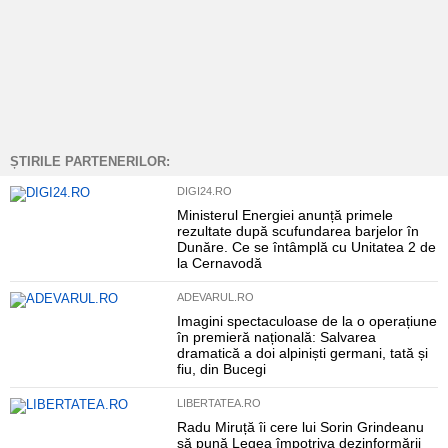
ȘTIRILE PARTENERILOR:
DIGI24.RO
Ministerul Energiei anunță primele
rezultate după scufundarea barjelor în
Dunăre. Ce se întâmplă cu Unitatea 2 de
la Cernavodă
ADEVARUL.RO
Imagini spectaculoase de la o operațiune
în premieră națională: Salvarea
dramatică a doi alpiniști germani, tată și
fiu, din Bucegi
LIBERTATEA.RO
Radu Miruță îi cere lui Sorin Grindeanu
să pună Legea împotriva dezinformării