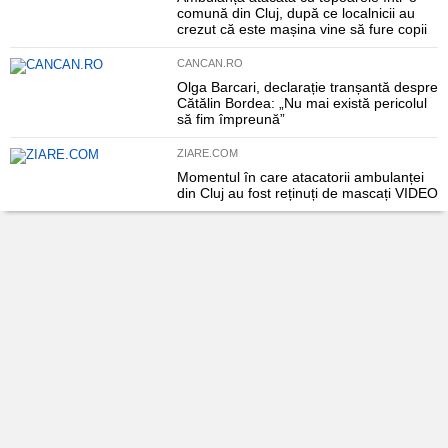
comună din Cluj, după ce localnicii au
crezut că este mașina vine să fure copii
CANCAN.RO
Olga Barcari, declarație tranșantă despre
Cătălin Bordea: „Nu mai există pericolul
să fim împreună”
ZIARE.COM
Momentul în care atacatorii ambulanței
din Cluj au fost reținuți de mascați VIDEO