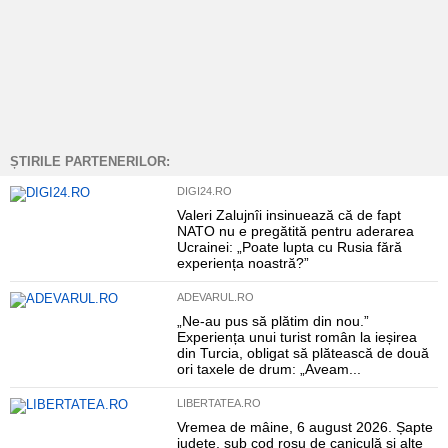
ȘTIRILE PARTENERILOR:
DIGI24.RO
Valeri Zalujnîi insinuează că de fapt
NATO nu e pregătită pentru aderarea
Ucrainei: „Poate lupta cu Rusia fără
experiența noastră?”
ADEVARUL.RO
„Ne-au pus să plătim din nou.”
Experiența unui turist român la ieșirea
din Turcia, obligat să plătească de două
ori taxele de drum: „Aveam...
LIBERTATEA.RO
Vremea de mâine, 6 august 2026. Șapte
județe, sub cod roșu de caniculă și alte