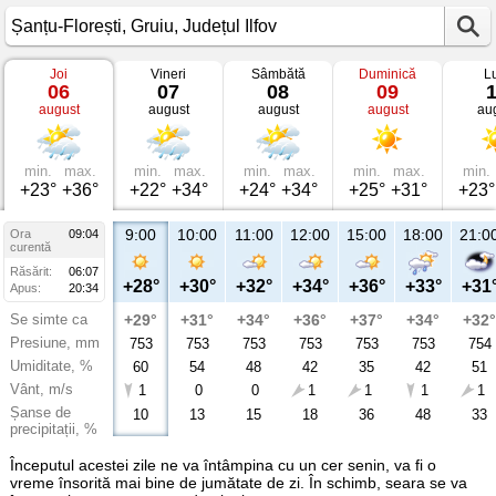
Joi
Vineri
Sâmbătă
Duminică
L
Vremea
06
07
08
09
în
august
august
august
august
au
Șanțu-
Florești
Gruiu,
Județul
Ilfov
min.
max.
min.
max.
min.
max.
min.
max.
min.
+23°
+36°
+22°
+34°
+24°
+34°
+25°
+31°
+23°
9:00
10:00
11:00
12:00
15:00
18:00
21:0
Ora
09:04
curentă
Răsărit:
06:07
+28°
+30°
+32°
+34°
+36°
+33°
+31
Apus:
20:34
Se simte ca
+29°
+31°
+34°
+36°
+37°
+34°
+32°
Presiune, mm
753
753
753
753
753
753
754
Umiditate, %
60
54
48
42
35
42
51
Vânt, m/s
1
0
0
1
1
1
1
Șanse de
10
13
15
18
36
48
33
precipitații, %
Începutul acestei zile ne va întâmpina cu un cer senin, va fi o
vreme însorită mai bine de jumătate de zi. În schimb, seara se va