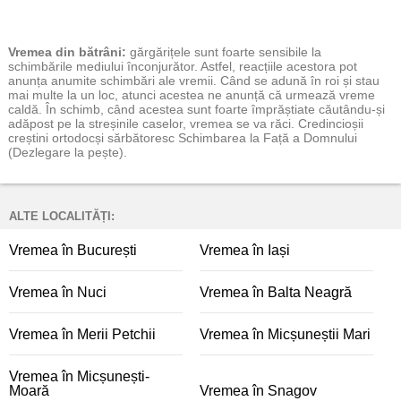
Vremea
din bătrâni:
gărgărițele sunt foarte sensibile la
schimbările mediului înconjurător. Astfel, reacțiile acestora pot
anunța anumite schimbări ale vremii. Când se adună în roi și stau
mai multe la un loc, atunci acestea ne anunță că urmează vreme
caldă. În schimb, când acestea sunt foarte împrăștiate căutându-și
adăpost pe la streșinile caselor, vremea se va răci. Credincioșii
creștini ortodocși sărbătoresc Schimbarea la Față a Domnului
(Dezlegare la pește).
ALTE LOCALITĂȚI:
Vremea în București
Vremea în Iași
Vremea în Nuci
Vremea în Balta Neagră
Vremea în Merii Petchii
Vremea în Micșuneștii Mari
Vremea în Micșunești-
Moară
Vremea în Snagov