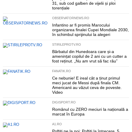
31, sub cod galben de vijelii și ploi
torențiale
OBSERVATORNEWS.RO
Infantino ar fi promis Marocului
organizarea finalei Cupei Mondiale 2030,
în schimbul sprijinului la alegeri
STIRILEPROTV.RO
Bărbatul din Hunedoara care și-a
amenințat copilul de 2 ani cu un cutter a
fost reținut. „Nu am vrut să fac rău”
FANATIK.RO
Ce nebunie! E ireal cât a ținut primul
meci jucat de Messi după finala CM.
Americanii au văzut ceva de poveste.
Video
DIGISPORT.RO
Românul cu ZERO meciuri la națională a
marcat în Europa
A1.RO
Poftiți pe la noi: Poftiți la întrecere, 5