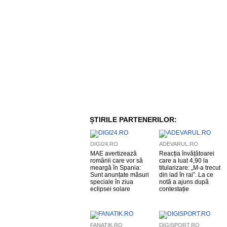
ȘTIRILE PARTENERILOR:
DIGI24.RO
ADEVARUL.RO
MAE avertizează
Reacția învățătoarei
românii care vor să
care a luat 4,90 la
meargă în Spania:
titularizare: „M-a trecut
Sunt anunțate măsuri
din iad în rai”. La ce
speciale în ziua
notă a ajuns după
eclipsei solare
contestație
FANATIK.RO
DIGISPORT.RO