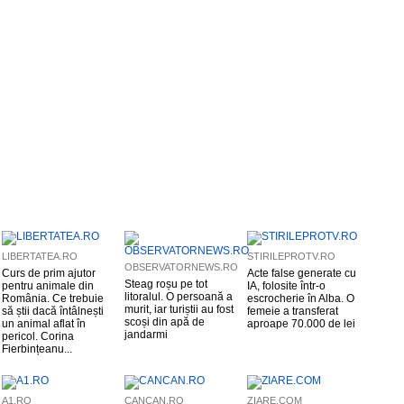
LIBERTATEA.RO
STIRILEPROTV.RO
OBSERVATORNEWS.RO
Curs de prim ajutor
Acte false generate cu
Steag roșu pe tot
pentru animale din
IA, folosite într-o
litoralul. O persoană a
România. Ce trebuie
escrocherie în Alba. O
murit, iar turiștii au fost
să știi dacă întâlnești
femeie a transferat
scoși din apă de
un animal aflat în
aproape 70.000 de lei
jandarmi
pericol. Corina
Fierbințeanu...
A1.RO
CANCAN.RO
ZIARE.COM