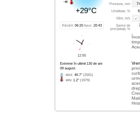
7
Presiune, mm
+29°C
6
Umiditate, %
Vânt, m/s
Răsărit:
06:20
Apus:
20:43
Șanse de
precipitații, %
Înce
timp
Acea
12:50
Vre
Extreme în ultimii 130 de ani
priv
09 august:
curb
:
40.7°
(2001)
MAX
urme
:
1.2°
(1979)
MIN
aces
drep
Cred
Mati
Hris