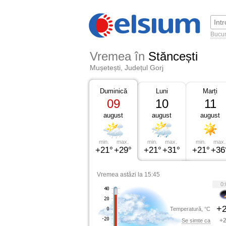
Bucur
Vremea în
Stăncești
Mușetești, Județul Gorj
Duminică
Luni
Marți
09
10
11
august
august
august
min.
max.
min.
max.
min.
max.
+21°
+29°
+21°
+31°
+21°
+36
Vremea astăzi la 15:45
0:
+2
Temperatură, °C
+2
Se simte ca