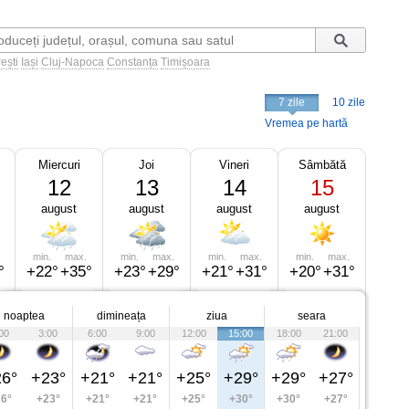
ești
Iași
Cluj-Napoca
Constanța
Timișoara
7 zile
10 zile
Vremea pe hartă
Miercuri
Joi
Vineri
Sâmbătă
12
13
14
15
august
august
august
august
min.
max.
min.
max.
min.
max.
min.
max.
°
+22°
+35°
+23°
+29°
+21°
+31°
+20°
+31°
noaptea
dimineața
ziua
seara
00
3:00
6:00
9:00
12:00
15:00
18:00
21:00
6°
+23°
+21°
+21°
+25°
+29°
+29°
+27°
6°
+23°
+21°
+21°
+25°
+30°
+30°
+27°