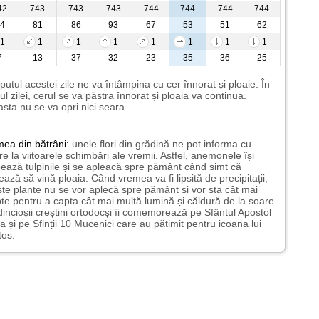
42
743
743
743
744
744
744
744
4
81
86
93
67
53
51
62
1
1
1
1
1
1
1
1
7
13
37
32
23
35
36
25
putul acestei zile ne va întâmpina cu cer înnorat și ploaie. În
ul zilei, cerul se va păstra înnorat și ploaia va continua.
sta nu se va opri nici seara.
mea
din bătrâni:
unele flori din grădină ne pot informa cu
ire la viitoarele schimbări ale vremii. Astfel, anemonele își
ează tulpinile și se apleacă spre pământ când simt că
ază să vină ploaia. Când vremea va fi lipsită de precipitații,
te plante nu se vor aplecă spre pământ și vor sta cât mai
te pentru a capta cât mai multă lumină și căldură de la soare.
incioșii creștini ortodocși îi comemorează pe Sfântul Apostol
a și pe Sfinții 10 Mucenici care au pătimit pentru icoana lui
tos.