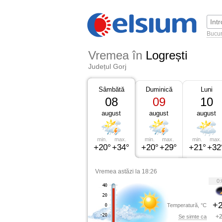
Bucur
Vremea în
Logrești
Județul Gorj
Sâmbătă
Duminică
Luni
08
09
10
august
august
august
min.
max.
min.
max.
min.
max.
+20°
+34°
+20°
+29°
+21°
+32
Vremea astăzi la 18:26
0:
+2
Temperatură, °C
+2
Se simte ca