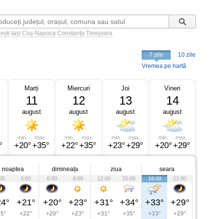
ești
Iași
Cluj-Napoca
Constanța
Timișoara
7 zile
10 zile
Vremea pe hartă
Marți
Miercuri
Joi
Vineri
11
12
13
14
august
august
august
august
min.
max.
min.
max.
min.
max.
min.
max.
°
+20°
+35°
+22°
+35°
+23°
+29°
+20°
+29°
noaptea
dimineața
ziua
seara
00
3:00
6:00
9:00
12:00
15:00
18:00
21:00
4°
+21°
+20°
+23°
+31°
+34°
+33°
+29°
5°
+22°
+20°
+23°
+31°
+35°
+33°
+29°