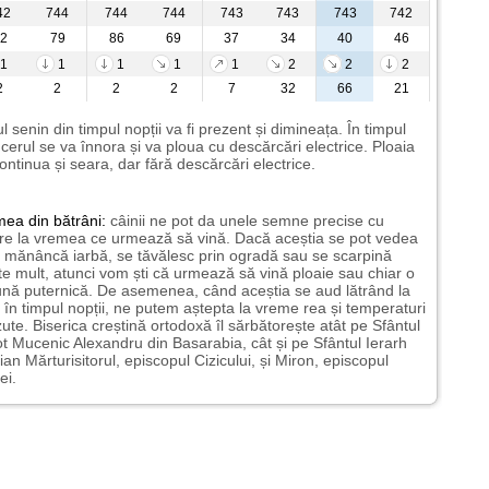
42
744
744
744
743
743
743
742
2
79
86
69
37
34
40
46
1
1
1
1
1
2
2
2
2
2
2
2
7
32
66
21
l senin din timpul nopții va fi prezent și dimineața. În timpul
i cerul se va înnora și va ploua cu descărcări electrice. Ploaia
ontinua și seara, dar fără descărcări electrice.
mea
din bătrâni:
câinii ne pot da unele semne precise cu
ire la vremea ce urmează să vină. Dacă aceștia se pot vedea
mănâncă iarbă, se tăvălesc prin ogradă sau se scarpină
te mult, atunci vom ști că urmează să vină ploaie sau chiar o
ună puternică. De asemenea, când aceștia se aud lătrând la
 în timpul nopții, ne putem aștepta la vreme rea și temperaturi
ute. Biserica creștină ortodoxă îl sărbătorește atât pe Sfântul
t Mucenic Alexandru din Basarabia, cât și pe Sfântul Ierarh
ian Mărturisitorul, episcopul Cizicului, și Miron, episcopul
ei.