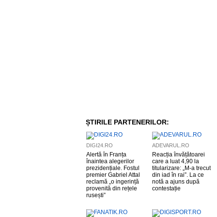
ȘTIRILE PARTENERILOR:
DIGI24.RO
ADEVARUL.RO
Alertă în Franța
Reacția învățătoarei
înaintea alegerilor
care a luat 4,90 la
prezidențiale. Fostul
titularizare: „M-a trecut
premier Gabriel Attal
din iad în rai”. La ce
reclamă „o ingerință
notă a ajuns după
provenită din rețele
contestație
rusești”