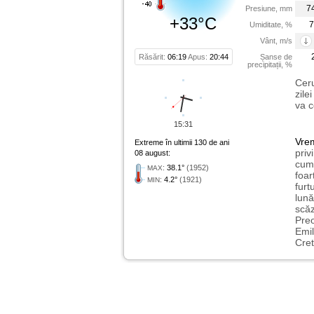
7
Presiune, mm
+33°C
7
Umiditate, %
Vânt, m/s
Răsărit:
06:19
Apus:
20:44
Șanse de
precipitații, %
Ceru
zile
va c
15:31
Vre
Extreme în ultimii 130 de ani
priv
08 august:
cum 
:
38.1°
(1952)
MAX
foar
:
4.2°
(1921)
MIN
furt
lună
scăz
Preo
Emil
Cret