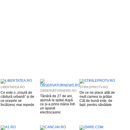
LIBERTATEA.RO
STIRILEPROTV.RO
OBSERVATORNEWS.RO
Ce este o „insulă de
De ce ne place atât de
Tânără de 27 de ani,
căldură urbană” și de
mult carnea la grătar.
ajunsă la spital după
ce orașele se
Cât de bună este, de
ce și-a prins mâna într-
încălzesc mai repede
fapt, pentru sănătate
un aparat
electrocasnic