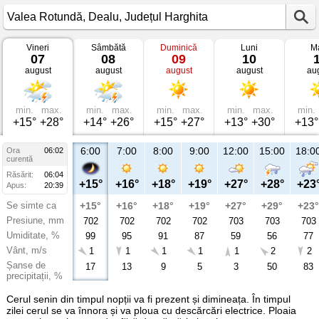
Vineri
Sâmbătă
Duminică
Luni
Ma
Vremea
07
08
09
10
în
august
august
august
august
au
Valea
Rotundă
Dealu,
Județul
Harghita
min.
max.
min.
max.
min.
max.
min.
max.
min.
+15°
+28°
+14°
+26°
+15°
+27°
+13°
+30°
+13°
6:00
7:00
8:00
9:00
12:00
15:00
18:0
Ora
06:02
curentă
Răsărit:
06:04
+15°
+16°
+18°
+19°
+27°
+28°
+23
Apus:
20:39
Se simte ca
+15°
+16°
+18°
+19°
+27°
+29°
+23°
Presiune, mm
702
702
702
702
703
703
703
Umiditate, %
99
95
91
87
59
56
77
Vânt, m/s
1
1
1
1
1
2
2
Șanse de
17
13
9
5
3
50
83
precipitații, %
Cerul senin din timpul nopții va fi prezent și dimineața. În timpul
zilei cerul se va înnora și va ploua cu descărcări electrice. Ploaia