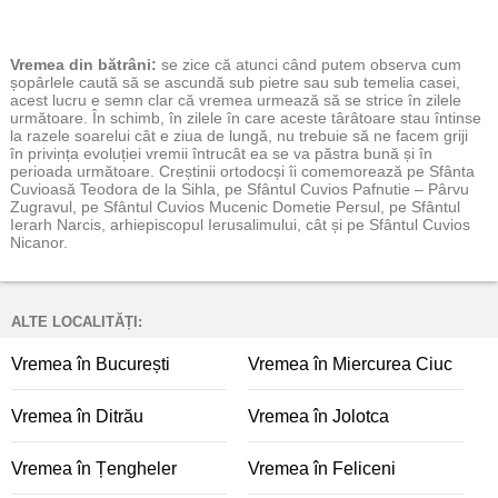
Vremea
din bătrâni:
se zice că atunci când putem observa cum
șopârlele caută să se ascundă sub pietre sau sub temelia casei,
acest lucru e semn clar că vremea urmează să se strice în zilele
următoare. În schimb, în zilele în care aceste târâtoare stau întinse
la razele soarelui cât e ziua de lungă, nu trebuie să ne facem griji
în privința evoluției vremii întrucât ea se va păstra bună și în
perioada următoare. Creștinii ortodocși îi comemorează pe Sfânta
Cuvioasă Teodora de la Sihla, pe Sfântul Cuvios Pafnutie – Pârvu
Zugravul, pe Sfântul Cuvios Mucenic Dometie Persul, pe Sfântul
Ierarh Narcis, arhiepiscopul Ierusalimului, cât și pe Sfântul Cuvios
Nicanor.
ALTE LOCALITĂȚI:
Vremea în București
Vremea în Miercurea Ciuc
Vremea în Ditrău
Vremea în Jolotca
Vremea în Țengheler
Vremea în Feliceni