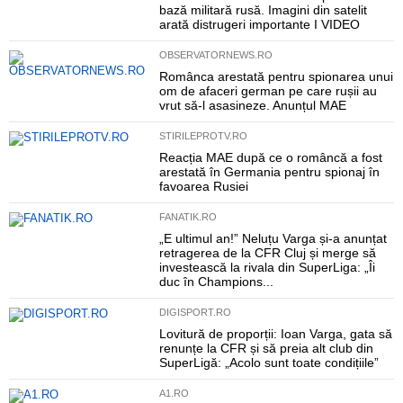
bază militară rusă. Imagini din satelit
arată distrugeri importante I VIDEO
OBSERVATORNEWS.RO
Românca arestată pentru spionarea unui
om de afaceri german pe care rușii au
vrut să-l asasineze. Anunțul MAE
STIRILEPROTV.RO
Reacția MAE după ce o româncă a fost
arestată în Germania pentru spionaj în
favoarea Rusiei
FANATIK.RO
„E ultimul an!” Neluțu Varga și-a anunțat
retragerea de la CFR Cluj și merge să
investească la rivala din SuperLiga: „Îi
duc în Champions...
DIGISPORT.RO
Lovitură de proporții: Ioan Varga, gata să
renunțe la CFR și să preia alt club din
SuperLigă: „Acolo sunt toate condițiile”
A1.RO