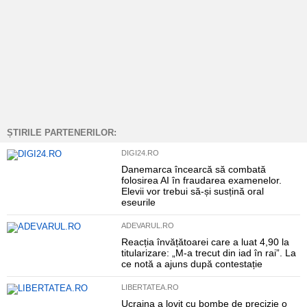
ȘTIRILE PARTENERILOR:
DIGI24.RO
Danemarca încearcă să combată
folosirea AI în fraudarea examenelor.
Elevii vor trebui să-și susțină oral
eseurile
ADEVARUL.RO
Reacția învățătoarei care a luat 4,90 la
titularizare: „M-a trecut din iad în rai”. La
ce notă a ajuns după contestație
LIBERTATEA.RO
Ucraina a lovit cu bombe de precizie o