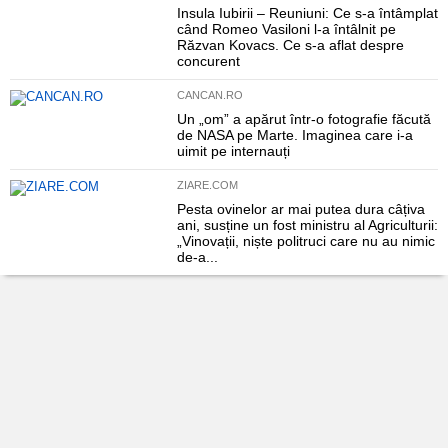
Insula Iubirii – Reuniuni: Ce s-a întâmplat
când Romeo Vasiloni l-a întâlnit pe
Răzvan Kovacs. Ce s-a aflat despre
concurent
CANCAN.RO
Un „om” a apărut într-o fotografie făcută
de NASA pe Marte. Imaginea care i-a
uimit pe internauți
ZIARE.COM
Pesta ovinelor ar mai putea dura câțiva
ani, susține un fost ministru al Agriculturii:
„Vinovații, niște politruci care nu au nimic
de-a...