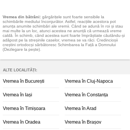
Vremea
din bătrâni:
gărgărițele sunt foarte sensibile la
schimbările mediului înconjurător. Astfel, reacțiile acestora pot
anunța anumite schimbări ale vremii. Când se adună în roi și stau
mai multe la un loc, atunci acestea ne anunță că urmează vreme
caldă. În schimb, când acestea sunt foarte împrăștiate căutându-și
adăpost pe la streșinile caselor, vremea se va răci. Credincioșii
creștini ortodocși sărbătoresc Schimbarea la Față a Domnului
(Dezlegare la pește).
ALTE LOCALITĂȚI:
Vremea în București
Vremea în Cluj-Napoca
Vremea în Iași
Vremea în Constanța
Vremea în Timișoara
Vremea în Arad
Vremea în Oradea
Vremea în Brașov