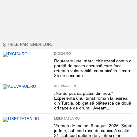
ȘTIRILE PARTENERILOR:
DIGI24.RO
Routerele unei mărci chinezești conțin o
portiță de acces ascunsă care face
rețeaua vulnerabilă: comunică la fiecare
35 de secunde
ADEVARUL.RO
„Ne-au pus să plătim din nou.”
Experiența unui turist român la ieșirea
din Turcia, obligat să plătească de două
ori taxele de drum: „Aveam...
LIBERTATEA.RO
Vremea de maine, 6 august 2026. Șapte
județe, sub cod roșu de caniculă și alte
31, sub cod galben de vijelii și ploi