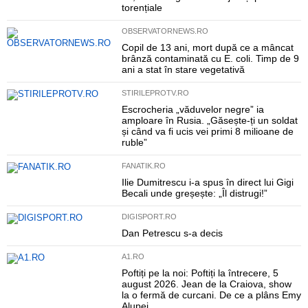
torențiale
OBSERVATORNEWS.RO
Copil de 13 ani, mort după ce a mâncat
brânză contaminată cu E. coli. Timp de 9
ani a stat în stare vegetativă
STIRILEPROTV.RO
Escrocheria „văduvelor negre” ia
amploare în Rusia. „Găsește-ți un soldat
și când va fi ucis vei primi 8 milioane de
ruble”
FANATIK.RO
Ilie Dumitrescu i-a spus în direct lui Gigi
Becali unde greșește: „Îl distrugi!”
DIGISPORT.RO
Dan Petrescu s-a decis
A1.RO
Poftiți pe la noi: Poftiți la întrecere, 5
august 2026. Jean de la Craiova, show
la o fermă de curcani. De ce a plâns Emy
Alupei