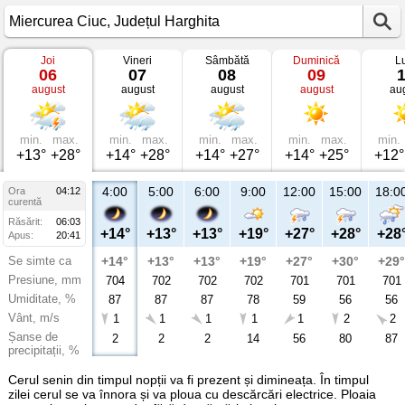
Joi
Vineri
Sâmbătă
Duminică
L
Vremea
06
07
08
09
în
august
august
august
august
au
Miercurea
Ciuc
Județul
Harghita
min.
max.
min.
max.
min.
max.
min.
max.
min.
+13°
+28°
+14°
+28°
+14°
+27°
+14°
+25°
+12°
4:00
5:00
6:00
9:00
12:00
15:00
18:0
Ora
04:12
curentă
Răsărit:
06:03
+14°
+13°
+13°
+19°
+27°
+28°
+28
Apus:
20:41
Se simte ca
+14°
+13°
+13°
+19°
+27°
+30°
+29°
Presiune, mm
704
702
702
702
701
701
701
Umiditate, %
87
87
87
78
59
56
56
Vânt, m/s
1
1
1
1
1
2
2
Șanse de
2
2
2
14
56
80
87
precipitații, %
Cerul senin din timpul nopții va fi prezent și dimineața. În timpul
zilei cerul se va înnora și va ploua cu descărcări electrice. Ploaia