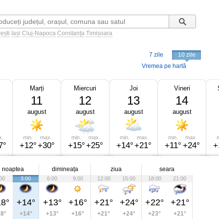
ești
Iași
Cluj-Napoca
Constanța
Timișoara
7 zile
10 zile
Vremea pe hartă
Marți
Miercuri
Joi
Vineri
11
12
13
14
august
august
august
august
x.
min.
max.
min.
max.
min.
max.
min.
max.
m
7°
+12°
+30°
+15°
+25°
+14°
+21°
+11°
+24°
+
noaptea
dimineața
ziua
seara
00
3:00
6:00
9:00
12:00
15:00
18:00
21:00
8°
+14°
+13°
+16°
+21°
+24°
+22°
+21°
8°
+14°
+13°
+16°
+21°
+24°
+23°
+21°