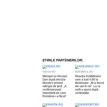
ȘTIRILE PARTENERILOR:
DIGI24.RO
ADEVARUL.RO
Mesajul lui Nicușor
Reacția învățătoarei
Dan după decizia
care a luat 4,90 la
Moody's privind
titularizare: „M-a trecut
ratingul de țară: „A
din iad în rai”. La ce
confirmat pașii
notă a ajuns după
importanți pe care
contestație
România i-a făcut”