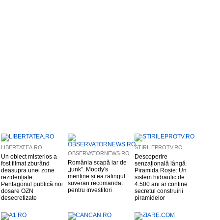
LIBERTATEA.RO
STIRILEPROTV.RO
OBSERVATORNEWS.RO
Un obiect misterios a
Descoperire
România scapă iar de
fost filmat zburând
senzațională lângă
„junk”. Moody's
deasupra unei zone
Piramida Roșie: Un
menține și ea ratingul
rezidențiale.
sistem hidraulic de
suveran recomandat
Pentagonul publică noi
4.500 ani ar conține
pentru investitori
dosare OZN
secretul construirii
desecretizate
piramidelor