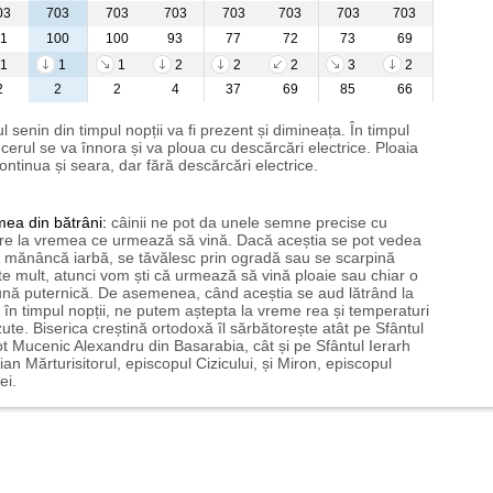
03
703
703
703
703
703
703
703
1
100
100
93
77
72
73
69
1
1
1
2
2
2
3
2
2
2
2
4
37
69
85
66
l senin din timpul nopții va fi prezent și dimineața. În timpul
i cerul se va înnora și va ploua cu descărcări electrice. Ploaia
ontinua și seara, dar fără descărcări electrice.
mea
din bătrâni:
câinii ne pot da unele semne precise cu
ire la vremea ce urmează să vină. Dacă aceștia se pot vedea
mănâncă iarbă, se tăvălesc prin ogradă sau se scarpină
te mult, atunci vom ști că urmează să vină ploaie sau chiar o
ună puternică. De asemenea, când aceștia se aud lătrând la
 în timpul nopții, ne putem aștepta la vreme rea și temperaturi
ute. Biserica creștină ortodoxă îl sărbătorește atât pe Sfântul
t Mucenic Alexandru din Basarabia, cât și pe Sfântul Ierarh
ian Mărturisitorul, episcopul Cizicului, și Miron, episcopul
ei.