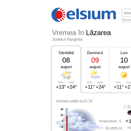
Bucur
Vremea în
Lăzarea
Județul Harghita
Sâmbătă
Duminică
Luni
08
09
10
august
august
august
min.
max.
min.
max.
min.
ma
+13°
+24°
+11°
+24°
+11°
+2
Vremea astăzi la 01:32
0:
+1
Temperatură, °C
+1
Se simte ca