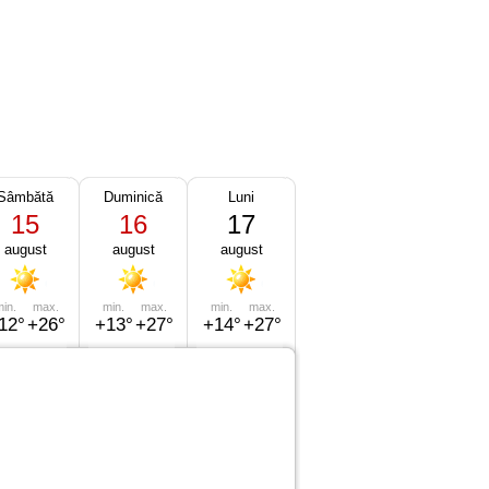
Sâmbătă
Duminică
Luni
15
16
17
august
august
august
in.
max.
min.
max.
min.
max.
12°
+26°
+13°
+27°
+14°
+27°