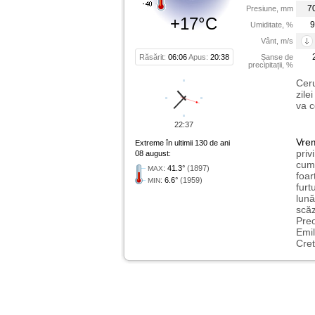
7
Presiune, mm
+17°C
9
Umiditate, %
Vânt, m/s
Răsărit:
06:06
Apus:
20:38
Șanse de
precipitații, %
Ceru
zile
va c
22:37
Vre
Extreme în ultimii 130 de ani
priv
08 august:
cum 
:
41.3°
(1897)
MAX
foar
:
6.6°
(1959)
MIN
furt
lună
scăz
Preo
Emil
Cret