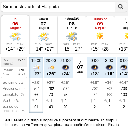
Joi
Vineri
Sâmbătă
Duminică
L
Vremea
06
07
08
09
în
august
august
august
august
au
Șimonești
Județul
Harghita
min.
max.
min.
max.
min.
max.
min.
max.
min.
+14°
+29°
+14°
+27°
+15°
+27°
+15°
+28°
+13°
19:00
20:00
21:00
0:00
3:00
6:00
Ora
19:14
Vi
curentă
07
Răsărit:
06:03
aug
+27°
+26°
+24°
+18°
+16°
+14
Apus:
20:41
Se simte ca
+28°
+27°
+25°
+18°
+16°
+14°
Presiune, mm
704
702
702
702
702
703
Umiditate, %
66
70
75
92
100
100
Vânt, m/s
1
1
1
1
1
1
Șanse de
61
40
20
2
2
2
precipitații, %
Cerul senin din timpul nopții va fi prezent și dimineața. În timpul
zilei cerul se va înnora și va ploua cu descărcări electrice. Ploaia