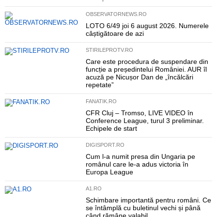
OBSERVATORNEWS.RO
LOTO 6/49 joi 6 august 2026. Numerele
câștigătoare de azi
STIRILEPROTV.RO
Care este procedura de suspendare din
funcție a președintelui României. AUR îl
acuză pe Nicușor Dan de „încălcări
repetate”
FANATIK.RO
CFR Cluj – Tromso, LIVE VIDEO în
Conference League, turul 3 preliminar.
Echipele de start
DIGISPORT.RO
Cum l-a numit presa din Ungaria pe
românul care le-a adus victoria în
Europa League
A1.RO
Schimbare importantă pentru români. Ce
se întâmplă cu buletinul vechi și până
când rămâne valabil