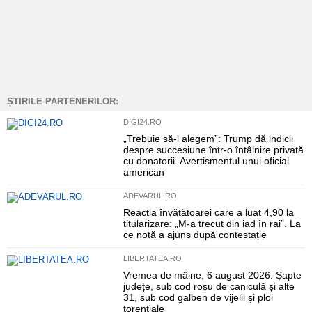
ȘTIRILE PARTENERILOR:
DIGI24.RO
„Trebuie să-l alegem”: Trump dă indicii
despre succesiune într-o întâlnire privată
cu donatorii. Avertismentul unui oficial
american
ADEVARUL.RO
Reacția învățătoarei care a luat 4,90 la
titularizare: „M-a trecut din iad în rai”. La
ce notă a ajuns după contestație
LIBERTATEA.RO
Vremea de mâine, 6 august 2026. Șapte
județe, sub cod roșu de caniculă și alte
31, sub cod galben de vijelii și ploi
torențiale