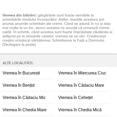
Vremea
din bătrâni:
gărgărițele sunt foarte sensibile la
schimbările mediului înconjurător. Astfel, reacțiile acestora pot
anunța anumite schimbări ale vremii. Când se adună în roi și stau
mai multe la un loc, atunci acestea ne anunță că urmează vreme
caldă. În schimb, când acestea sunt foarte împrăștiate căutându-și
adăpost pe la streșinile caselor, vremea se va răci. Credincioșii
creștini ortodocși sărbătoresc Schimbarea la Față a Domnului
(Dezlegare la pește).
ALTE LOCALITĂȚI:
Vremea în București
Vremea în Miercurea Ciuc
Vremea în Bențid
Vremea în Cădaciu Mare
Vremea în Cădaciu Mic
Vremea în Cehețel
Vremea în Chedia Mare
Vremea în Chedia Mică