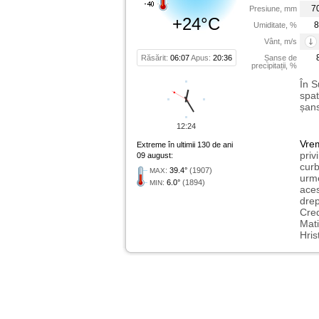
7
Presiune, mm
+24°C
8
Umiditate, %
Vânt, m/s
Răsărit:
06:07
Apus:
20:36
Șanse de
precipitații, %
În S
spat
șans
12:24
Vre
Extreme în ultimii 130 de ani
priv
09 august:
curb
:
39.4°
(1907)
MAX
urme
:
6.0°
(1894)
MIN
aces
drep
Cred
Mati
Hris