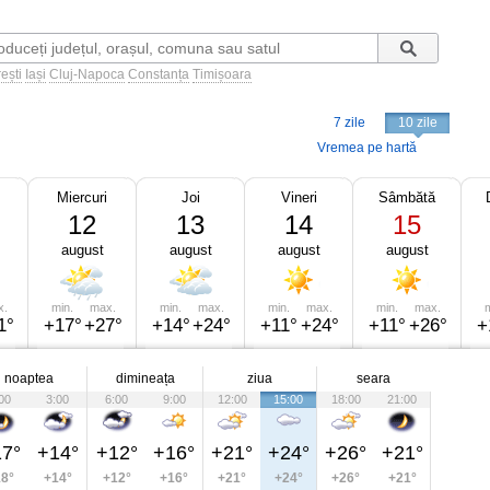
ești
Iași
Cluj-Napoca
Constanța
Timișoara
7 zile
10 zile
Vremea pe hartă
Miercuri
Joi
Vineri
Sâmbătă
12
13
14
15
august
august
august
august
x.
min.
max.
min.
max.
min.
max.
min.
max.
m
1°
+17°
+27°
+14°
+24°
+11°
+24°
+11°
+26°
+
noaptea
dimineața
ziua
seara
00
3:00
6:00
9:00
12:00
15:00
18:00
21:00
7°
+14°
+12°
+16°
+21°
+24°
+26°
+21°
8°
+14°
+12°
+16°
+21°
+24°
+26°
+21°