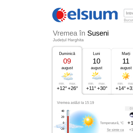
Bucur
Vremea în
Suseni
Județul Harghita
Duminică
Luni
Marți
09
10
11
august
august
august
min.
max.
min.
max.
min.
ma
+12°
+26°
+11°
+30°
+14°
+3
Vremea astăzi la 15:19
0:
+1
Temperatură, °C
+1
Se simte ca