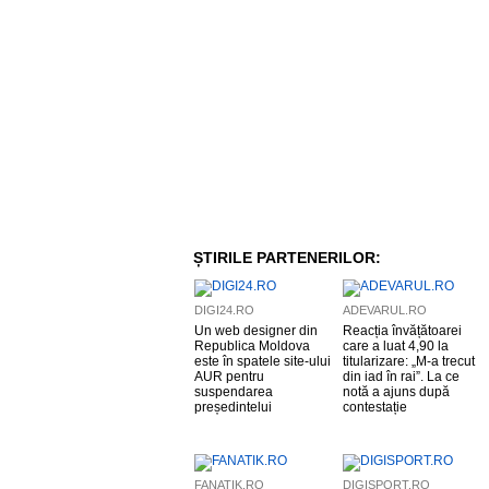
ȘTIRILE PARTENERILOR:
DIGI24.RO
ADEVARUL.RO
Un web designer din
Reacția învățătoarei
Republica Moldova
care a luat 4,90 la
este în spatele site-ului
titularizare: „M-a trecut
AUR pentru
din iad în rai”. La ce
suspendarea
notă a ajuns după
președintelui
contestație
FANATIK.RO
DIGISPORT.RO