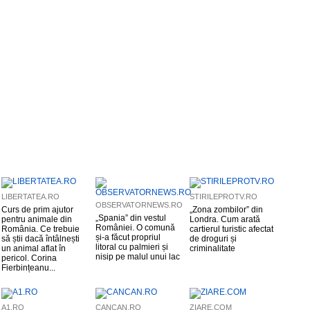
LIBERTATEA.RO
STIRILEPROTV.RO
OBSERVATORNEWS.RO
Curs de prim ajutor
„Zona zombilor” din
„Spania” din vestul
pentru animale din
Londra. Cum arată
României. O comună
România. Ce trebuie
cartierul turistic afectat
și-a făcut propriul
să știi dacă întâlnești
de droguri și
litoral cu palmieri și
un animal aflat în
criminalitate
nisip pe malul unui lac
pericol. Corina
Fierbințeanu...
A1.RO
CANCAN.RO
ZIARE.COM