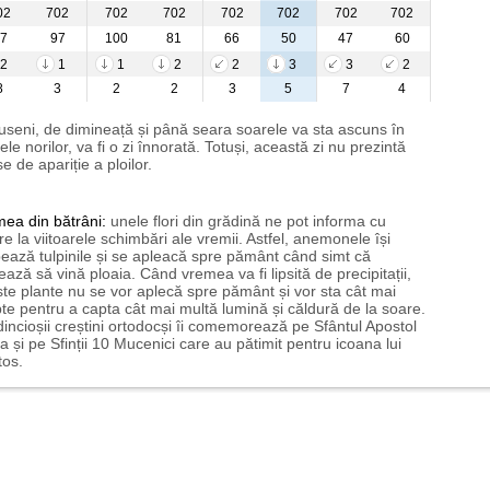
02
702
702
702
702
702
702
702
7
97
100
81
66
50
47
60
2
1
1
2
2
3
3
2
8
3
2
2
3
5
7
4
useni, de dimineață și până seara soarele va sta ascuns în
ele norilor, va fi o zi înnorată. Totuși, această zi nu prezintă
e de apariție a ploilor.
mea
din bătrâni:
unele flori din grădină ne pot informa cu
ire la viitoarele schimbări ale vremii. Astfel, anemonele își
ează tulpinile și se apleacă spre pământ când simt că
ază să vină ploaia. Când vremea va fi lipsită de precipitații,
te plante nu se vor aplecă spre pământ și vor sta cât mai
te pentru a capta cât mai multă lumină și căldură de la soare.
incioșii creștini ortodocși îi comemorează pe Sfântul Apostol
a și pe Sfinții 10 Mucenici care au pătimit pentru icoana lui
tos.