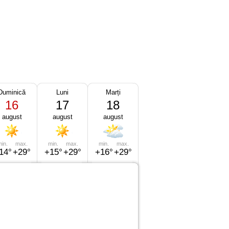
Duminică
Luni
Marți
16
17
18
august
august
august
in.
max.
min.
max.
min.
max.
14°
+29°
+15°
+29°
+16°
+29°