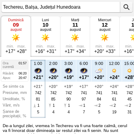
Duminică
Luni
Marți
Miercuri
J
Vremea
09
10
11
12
în
august
august
august
august
au
Techereu
Balșa,
Județul
Hunedoara
min.
max.
min.
max.
min.
max.
min.
max.
min.
+17°
+28°
+16°
+31°
+17°
+34°
+20°
+33°
+16°
1:00
2:00
3:00
6:00
9:00
12:00
15:0
Ora
01:57
curentă
Răsărit:
06:20
+21°
+20°
+19°
+17°
+20°
+24°
+28
Apus:
20:47
Se simte ca
+21°
+20°
+19°
+17°
+20°
+24°
+28°
Presiune, mm
742
742
742
741
741
741
742
Umiditate, %
81
85
90
97
84
61
45
Vânt, m/s
1
1
1
1
2
2
2
Șanse de
5
4
4
7
5
19
31
precipitații, %
De-a lungul zilei, vremea în Techereu va fi una foarte calmă, cerul
va fi înnorat doar dimineața iar restul zilei va fi senin. Nu sunt