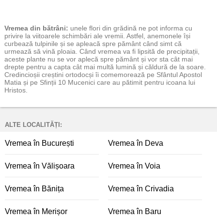
Vremea
din bătrâni:
unele flori din grădină ne pot informa cu
privire la viitoarele schimbări ale vremii. Astfel, anemonele își
curbează tulpinile și se apleacă spre pământ când simt că
urmează să vină ploaia. Când vremea va fi lipsită de precipitații,
aceste plante nu se vor aplecă spre pământ și vor sta cât mai
drepte pentru a capta cât mai multă lumină și căldură de la soare.
Credincioșii creștini ortodocși îi comemorează pe Sfântul Apostol
Matia și pe Sfinții 10 Mucenici care au pătimit pentru icoana lui
Hristos.
ALTE LOCALITĂȚI:
Vremea în București
Vremea în Deva
Vremea în Vălișoara
Vremea în Voia
Vremea în Bănița
Vremea în Crivadia
Vremea în Merișor
Vremea în Baru