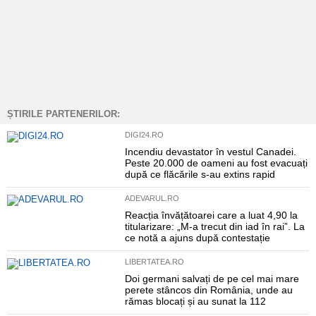
ȘTIRILE PARTENERILOR:
DIGI24.RO
Incendiu devastator în vestul Canadei.
Peste 20.000 de oameni au fost evacuați
după ce flăcările s-au extins rapid
ADEVARUL.RO
Reacția învățătoarei care a luat 4,90 la
titularizare: „M-a trecut din iad în rai”. La
ce notă a ajuns după contestație
LIBERTATEA.RO
Doi germani salvați de pe cel mai mare
perete stâncos din România, unde au
rămas blocați și au sunat la 112