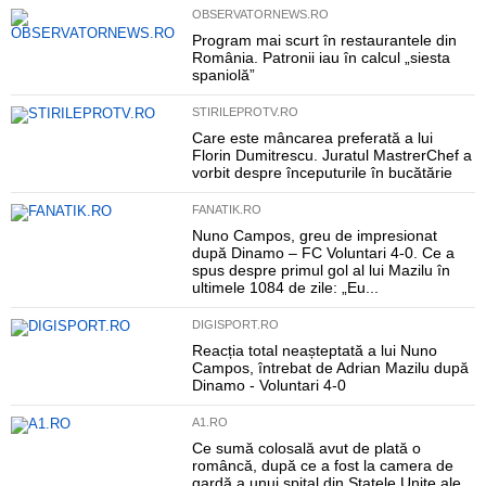
OBSERVATORNEWS.RO
Program mai scurt în restaurantele din
România. Patronii iau în calcul „siesta
spaniolă”
STIRILEPROTV.RO
Care este mâncarea preferată a lui
Florin Dumitrescu. Juratul MastrerChef a
vorbit despre începuturile în bucătărie
FANATIK.RO
Nuno Campos, greu de impresionat
după Dinamo – FC Voluntari 4-0. Ce a
spus despre primul gol al lui Mazilu în
ultimele 1084 de zile: „Eu...
DIGISPORT.RO
Reacția total neașteptată a lui Nuno
Campos, întrebat de Adrian Mazilu după
Dinamo - Voluntari 4-0
A1.RO
Ce sumă colosală avut de plată o
româncă, după ce a fost la camera de
gardă a unui spital din Statele Unite ale