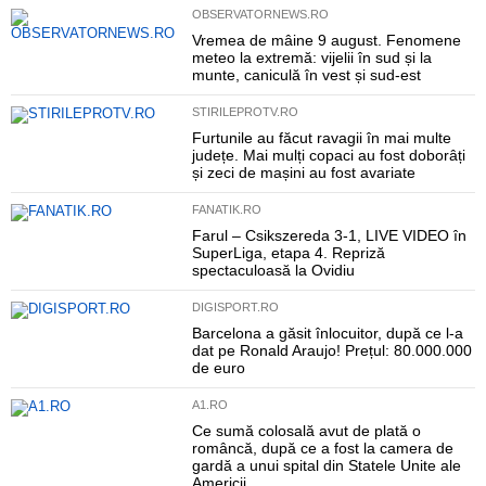
OBSERVATORNEWS.RO
Vremea de mâine 9 august. Fenomene
meteo la extremă: vijelii în sud și la
munte, caniculă în vest și sud-est
STIRILEPROTV.RO
Furtunile au făcut ravagii în mai multe
județe. Mai mulți copaci au fost doborâți
și zeci de mașini au fost avariate
FANATIK.RO
Farul – Csikszereda 3-1, LIVE VIDEO în
SuperLiga, etapa 4. Repriză
spectaculoasă la Ovidiu
DIGISPORT.RO
Barcelona a găsit înlocuitor, după ce l-a
dat pe Ronald Araujo! Prețul: 80.000.000
de euro
A1.RO
Ce sumă colosală avut de plată o
româncă, după ce a fost la camera de
gardă a unui spital din Statele Unite ale
Americii