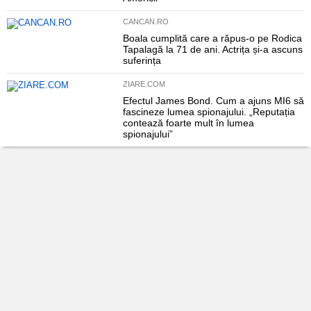
CANCAN.RO
Boala cumplită care a răpus-o pe Rodica
Tapalagă la 71 de ani. Actrița și-a ascuns
suferința
ZIARE.COM
Efectul James Bond. Cum a ajuns MI6 să
fascineze lumea spionajului. „Reputația
contează foarte mult în lumea
spionajului”