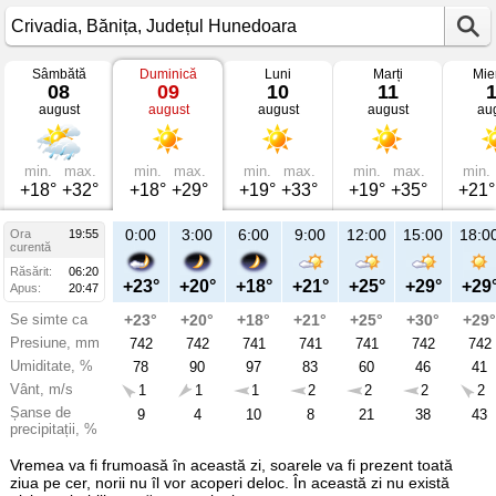
Sâmbătă
Duminică
Luni
Marți
Mie
Vremea
08
09
10
11
în
august
august
august
august
au
Crivadia
mâine
Bănița,
Județul
Hunedoara
min.
max.
min.
max.
min.
max.
min.
max.
min.
+18°
+32°
+18°
+29°
+19°
+33°
+19°
+35°
+21°
21:00
0:00
3:00
6:00
9:00
12:00
15:00
18:0
Ora
19:55
Du
curentă
09
Răsărit:
06:20
aug
+25°
+23°
+20°
+18°
+21°
+25°
+29°
+29
Apus:
20:47
Se simte ca
+26°
+23°
+20°
+18°
+21°
+25°
+30°
+29°
Presiune, mm
742
742
742
741
741
741
742
742
Umiditate, %
72
78
90
97
83
60
46
41
Vânt, m/s
1
1
1
1
2
2
2
2
Șanse de
21
9
4
10
8
21
38
43
precipitații, %
Vremea va fi frumoasă în această zi, soarele va fi prezent toată
ziua pe cer, norii nu îl vor acoperi deloc. În această zi nu există