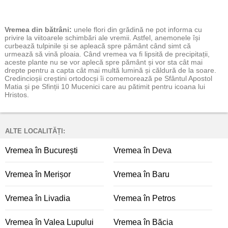
Vremea
din bătrâni:
unele flori din grădină ne pot informa cu
privire la viitoarele schimbări ale vremii. Astfel, anemonele își
curbează tulpinile și se apleacă spre pământ când simt că
urmează să vină ploaia. Când vremea va fi lipsită de precipitații,
aceste plante nu se vor aplecă spre pământ și vor sta cât mai
drepte pentru a capta cât mai multă lumină și căldură de la soare.
Credincioșii creștini ortodocși îi comemorează pe Sfântul Apostol
Matia și pe Sfinții 10 Mucenici care au pătimit pentru icoana lui
Hristos.
ALTE LOCALITĂȚI:
Vremea în București
Vremea în Deva
Vremea în Merișor
Vremea în Baru
Vremea în Livadia
Vremea în Petros
Vremea în Valea Lupului
Vremea în Băcia