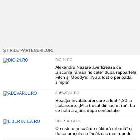
ȘTIRILE PARTENERILOR:
DIGI24.RO
Alexandru Nazare avertizează că
„riscurile rămân ridicate” după rapoartele
Fitch și Moody's: „Nu a fost o perioadă
simplă”
ADEVARUL.RO
Reacția învățătoarei care a luat 4,90 la
titularizare: „M-a trecut din iad în rai”. La
ce notă a ajuns după contestație
LIBERTATEA.RO
Ce este o „insulă de căldură urbană” și
de ce orașele se încălzesc mai repede