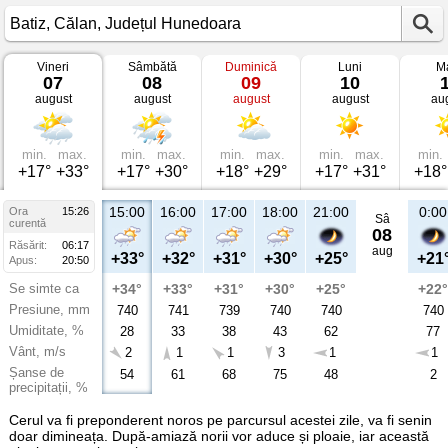
Vineri
Sâmbătă
Duminică
Luni
Ma
Vremea
07
08
09
10
în
august
august
august
august
au
Batiz
Călan,
Județul
Hunedoara
min.
max.
min.
max.
min.
max.
min.
max.
min.
+17°
+33°
+17°
+30°
+18°
+29°
+17°
+31°
+18°
15:00
16:00
17:00
18:00
21:00
0:00
Ora
15:26
Sâ
curentă
08
Răsărit:
06:17
aug
+33°
+32°
+31°
+30°
+25°
+21
Apus:
20:50
Se simte ca
+34°
+33°
+31°
+30°
+25°
+22°
Presiune, mm
740
741
739
740
740
740
Umiditate, %
28
33
38
43
62
77
Vânt, m/s
2
1
1
3
1
1
Șanse de
54
61
68
75
48
2
precipitații, %
Cerul va fi preponderent noros pe parcursul acestei zile, va fi senin
doar dimineața. După-amiază norii vor aduce și ploaie, iar această