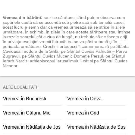
Vremea
din bătrâni:
se zice că atunci când putem observa cum
șopârlele caută să se ascundă sub pietre sau sub temelia casei,
acest lucru e semn clar că vremea urmează să se strice în zilele
următoare. În schimb, în zilele în care aceste târâtoare stau întinse
la razele soarelui cât e ziua de lungă, nu trebuie să ne facem griji
în privința evoluției vremii întrucât ea se va păstra bună și în
perioada următoare. Creștinii ortodocși îi comemorează pe Sfânta
Cuvioasă Teodora de la Sihla, pe Sfântul Cuvios Pafnutie – Pârvu
Zugravul, pe Sfântul Cuvios Mucenic Dometie Persul, pe Sfântul
Ierarh Narcis, arhiepiscopul Ierusalimului, cât și pe Sfântul Cuvios
Nicanor.
ALTE LOCALITĂȚI:
Vremea în București
Vremea în Deva
Vremea în Călanu Mic
Vremea în Grid
Vremea în Nădăștia de Jos
Vremea în Nădăștia de Sus