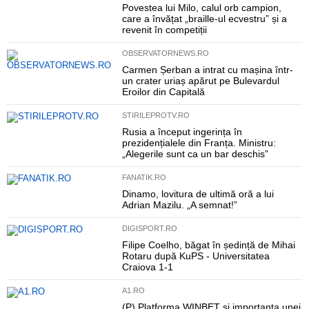
Povestea lui Milo, calul orb campion,
care a învățat „braille-ul ecvestru” și a
revenit în competiții
OBSERVATORNEWS.RO
Carmen Șerban a intrat cu mașina într-
un crater uriaș apărut pe Bulevardul
Eroilor din Capitală
STIRILEPROTV.RO
Rusia a început ingerința în
prezidențialele din Franța. Ministru:
„Alegerile sunt ca un bar deschis”
FANATIK.RO
Dinamo, lovitura de ultimă oră a lui
Adrian Mazilu. „A semnat!”
DIGISPORT.RO
Filipe Coelho, băgat în ședință de Mihai
Rotaru după KuPS - Universitatea
Craiova 1-1
A1.RO
(P) Platforma WINBET și importanța unei