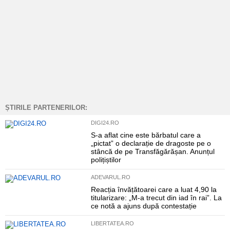
ȘTIRILE PARTENERILOR:
DIGI24.RO
S-a aflat cine este bărbatul care a
„pictat” o declarație de dragoste pe o
stâncă de pe Transfăgărășan. Anunțul
polițiștilor
ADEVARUL.RO
Reacția învățătoarei care a luat 4,90 la
titularizare: „M-a trecut din iad în rai”. La
ce notă a ajuns după contestație
LIBERTATEA.RO