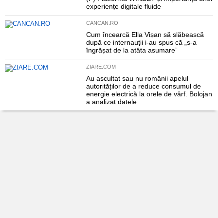
experiențe digitale fluide
CANCAN.RO
Cum încearcă Ella Vișan să slăbească
după ce internauții i-au spus că „s-a
îngrășat de la atâta asumare”
ZIARE.COM
Au ascultat sau nu românii apelul
autorităților de a reduce consumul de
energie electrică la orele de vârf. Bolojan
a analizat datele