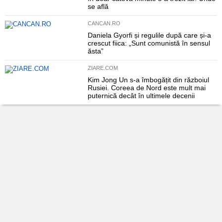
se află
CANCAN.RO
Daniela Gyorfi și regulile după care și-a
crescut fiica: „Sunt comunistă în sensul
ăsta”
ZIARE.COM
Kim Jong Un s-a îmbogățit din războiul
Rusiei. Coreea de Nord este mult mai
puternică decât în ultimele decenii