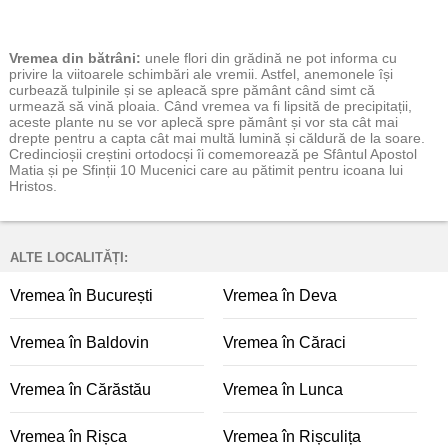
Vremea
din bătrâni:
unele flori din grădină ne pot informa cu
privire la viitoarele schimbări ale vremii. Astfel, anemonele își
curbează tulpinile și se apleacă spre pământ când simt că
urmează să vină ploaia. Când vremea va fi lipsită de precipitații,
aceste plante nu se vor aplecă spre pământ și vor sta cât mai
drepte pentru a capta cât mai multă lumină și căldură de la soare.
Credincioșii creștini ortodocși îi comemorează pe Sfântul Apostol
Matia și pe Sfinții 10 Mucenici care au pătimit pentru icoana lui
Hristos.
ALTE LOCALITĂȚI:
Vremea în București
Vremea în Deva
Vremea în Baldovin
Vremea în Căraci
Vremea în Cărăstău
Vremea în Lunca
Vremea în Rișca
Vremea în Rișculița