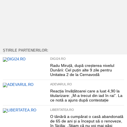
ȘTIRILE PARTENERILOR:
DIGI24.RO
Radu Miruță, după creșterea nivelul
Dunării: Cel puțin alte 9 zile pentru
Unitatea 2 de la Cernavodă
ADEVARUL.RO
Reacția învățătoarei care a luat 4,90 la
titularizare: „M-a trecut din iad în rai”. La
ce notă a ajuns după contestație
LIBERTATEA.RO
O tânără a cumpărat o casă abandonată
de 65 de ani și a început să o renoveze,
în Sicilia: „Știam că nu voi mai găsi