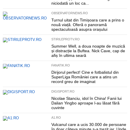
niciodată un loc ca...
OBSERVATORNEWS.RO
Turnul uitat din Timișoara care a prins o
nouă viață. Oferă o panoramă
spectaculoasă asupra orașului
STIRILEPROTV.RO
Summer Well, a doua noapte de muzică
și distracție la Buftea. Nick Cave, cap de
afiș în ultima seară
FANATIK.RO
Dirijorul perfect! Cine e fotbalistul din
SuperLiga României care a atins un
record greu de imaginat
DIGISPORT.RO
Nicolae Stanciu, idol în China! Fanii lui
Dalian Yingbo aproape l-au lăsat fără
cuvinte
A1.RO
Vulcanul care a ucis 30.000 de persoane
în doar câteva minute s-a trezit iar. Unde