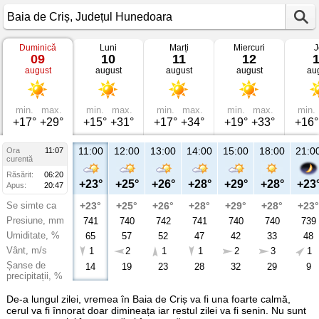
Duminică
Luni
Marți
Miercuri
J
Vremea
09
10
11
12
în
august
august
august
august
au
Baia
de
Criș
Județul
Hunedoara
min.
max.
min.
max.
min.
max.
min.
max.
min.
+17°
+29°
+15°
+31°
+17°
+34°
+19°
+33°
+16°
11:00
12:00
13:00
14:00
15:00
18:00
21:0
Ora
11:07
curentă
Răsărit:
06:20
+23°
+25°
+26°
+28°
+29°
+28°
+23
Apus:
20:47
Se simte ca
+23°
+25°
+26°
+28°
+29°
+28°
+23°
Presiune, mm
741
740
742
741
740
740
739
Umiditate, %
65
57
52
47
42
33
48
Vânt, m/s
1
2
1
1
2
3
1
Șanse de
14
19
23
28
32
29
9
precipitații, %
De-a lungul zilei, vremea în Baia de Criș va fi una foarte calmă,
cerul va fi înnorat doar dimineața iar restul zilei va fi senin. Nu sunt