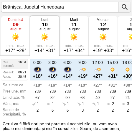
Duminică
Luni
Marți
Miercuri
J
Vremea
09
10
11
12
în
august
august
august
august
au
Brănișca
mâine
Județul
Hunedoara
min.
max.
min.
max.
min.
max.
min.
max.
min.
+17°
+29°
+14°
+31°
+17°
+34°
+19°
+33°
+16°
21:00
0:00
3:00
6:00
9:00
12:00
15:00
18:0
Ora
16:34
Lu
curentă
10
Răsărit:
06:21
aug
+23°
+18°
+16°
+14°
+19°
+27°
+31°
+30
Apus:
20:45
Se simte ca
+23°
+18°
+16°
+14°
+19°
+27°
+31°
+30°
Presiune, mm
739
739
739
738
738
738
739
739
Umiditate, %
45
67
82
90
68
40
27
24
Vânt, m/s
2
1
1
1
1
1
2
3
Șanse de
9
2
6
6
3
2
2
2
precipitații, %
Cerul va fi fără nori pe tot parcursul acestei zile, nu vom avea
ploaie nici dimineața și nici în cursul zilei. Seara, de asemenea,