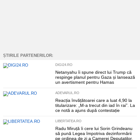
ȘTIRILE PARTENERILOR:
DIGI24.RO
Netanyahu îi spune direct lui Trump că
respinge planul pentru Gaza și lansează
un avertisment pentru Hamas
ADEVARUL.RO
Reacția învățătoarei care a luat 4,90 la
titularizare: „M-a trecut din iad în rai”. La
ce notă a ajuns după contestație
LIBERTATEA.RO
Radu Miruță îi cere lui Sorin Grindeanu
să pună Legea împotriva dezinformării
pe ordinea de zi a Camerei Deputaților,