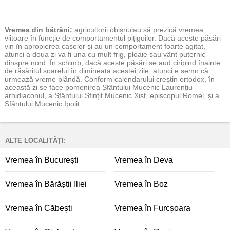
Vremea
din bătrâni:
agricultorii obișnuiau să prezică vremea
viitoare în funcție de comportamentul pițigoilor. Dacă aceste păsări
vin în apropierea caselor și au un comportament foarte agitat,
atunci a doua zi va fi una cu mult frig, ploaie sau vânt puternic
dinspre nord. În schimb, dacă aceste păsări se aud ciripind înainte
de răsăritul soarelui în dimineața acestei zile, atunci e semn că
urmează vreme blândă. Conform calendarului creștin ortodox, în
această zi se face pomenirea Sfântului Mucenic Laurențiu
arhidiaconul, a Sfântului Sfințit Mucenic Xist, episcopul Romei, și a
Sfântului Mucenic Ipolit.
ALTE LOCALITĂȚI:
Vremea în București
Vremea în Deva
Vremea în Bărăștii Iliei
Vremea în Boz
Vremea în Căbești
Vremea în Furcșoara