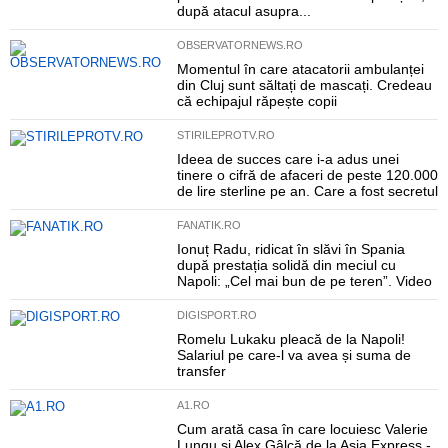
după atacul asupra...
OBSERVATORNEWS.RO
Momentul în care atacatorii ambulanței
din Cluj sunt săltați de mascați. Credeau
că echipajul răpește copii
STIRILEPROTV.RO
Ideea de succes care i-a adus unei
tinere o cifră de afaceri de peste 120.000
de lire sterline pe an. Care a fost secretul
FANATIK.RO
Ionuț Radu, ridicat în slăvi în Spania
după prestația solidă din meciul cu
Napoli: „Cel mai bun de pe teren”. Video
DIGISPORT.RO
Romelu Lukaku pleacă de la Napoli!
Salariul pe care-l va avea și suma de
transfer
A1.RO
Cum arată casa în care locuiesc Valerie
Lungu și Alex Gâlcă de la Asia Express -