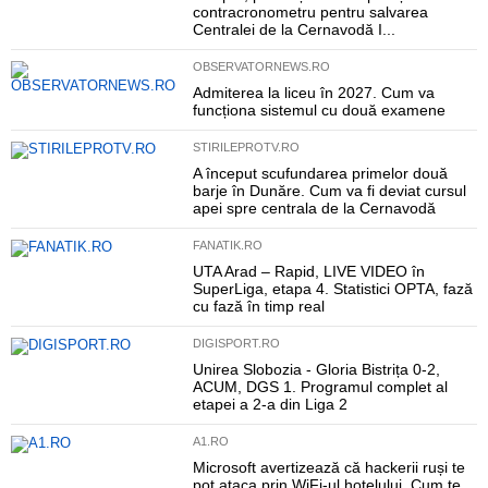
contracronometru pentru salvarea
Centralei de la Cernavodă I...
OBSERVATORNEWS.RO
Admiterea la liceu în 2027. Cum va
funcționa sistemul cu două examene
STIRILEPROTV.RO
A început scufundarea primelor două
barje în Dunăre. Cum va fi deviat cursul
apei spre centrala de la Cernavodă
FANATIK.RO
UTA Arad – Rapid, LIVE VIDEO în
SuperLiga, etapa 4. Statistici OPTA, fază
cu fază în timp real
DIGISPORT.RO
Unirea Slobozia - Gloria Bistrița 0-2,
ACUM, DGS 1. Programul complet al
etapei a 2-a din Liga 2
A1.RO
Microsoft avertizează că hackerii ruși te
pot ataca prin WiFi-ul hotelului. Cum te