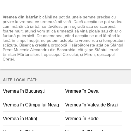
Vremea
din bătrâni:
câinii ne pot da unele semne precise cu
privire la vremea ce urmează să vină. Dacă aceștia se pot vedea
cum mănâncă iarbă, se tăvălesc prin ogradă sau se scarpină
foarte mult, atunci vom ști că urmează să vină ploaie sau chiar o
furtună puternică. De asemenea, când aceștia se aud lătrând la
lună în timpul nopții, ne putem aștepta la vreme rea și temperaturi
scăzute. Biserica creștină ortodoxă îl sărbătorește atât pe Sfântul
Preot Mucenic Alexandru din Basarabia, cât și pe Sfântul Ierarh
Emilian Mărturisitorul, episcopul Cizicului, și Miron, episcopul
Cretei.
ALTE LOCALITĂȚI:
Vremea în București
Vremea în Deva
Vremea în Câmpu lui Neag
Vremea în Valea de Brazi
Vremea în Balinț
Vremea în Bodo