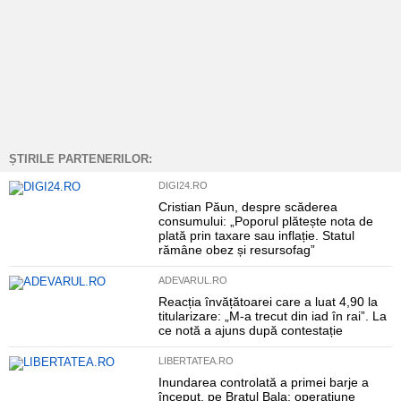
ȘTIRILE PARTENERILOR:
DIGI24.RO
Cristian Păun, despre scăderea
consumului: „Poporul plătește nota de
plată prin taxare sau inflație. Statul
rămâne obez și resursofag”
ADEVARUL.RO
Reacția învățătoarei care a luat 4,90 la
titularizare: „M-a trecut din iad în rai”. La
ce notă a ajuns după contestație
LIBERTATEA.RO
Inundarea controlată a primei barje a
început, pe Brațul Bala: operațiune