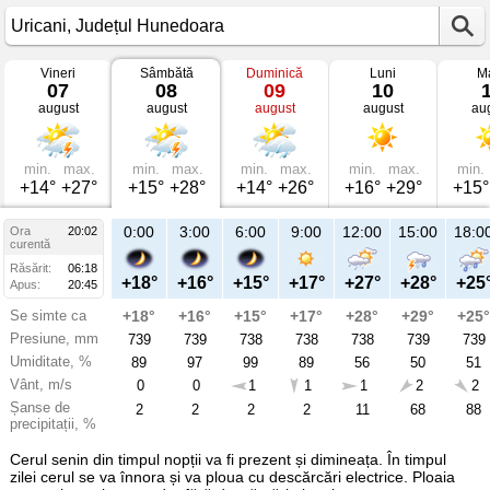
Vineri
Sâmbătă
Duminică
Luni
Ma
Vremea
07
08
09
10
în
august
august
august
august
au
Uricani
mâine
Județul
Hunedoara
min.
max.
min.
max.
min.
max.
min.
max.
min.
+14°
+27°
+15°
+28°
+14°
+26°
+16°
+29°
+15°
23:00
0:00
3:00
6:00
9:00
12:00
15:00
18:0
Ora
20:02
Sâ
curentă
08
Răsărit:
06:18
aug
+20°
+18°
+16°
+15°
+17°
+27°
+28°
+25
Apus:
20:45
Se simte ca
+20°
+18°
+16°
+15°
+17°
+28°
+29°
+25°
Presiune, mm
740
739
739
738
738
738
739
739
Umiditate, %
82
89
97
99
89
56
50
51
Vânt, m/s
0
0
0
1
1
1
2
2
Șanse de
21
2
2
2
2
11
68
88
precipitații, %
Cerul senin din timpul nopții va fi prezent și dimineața. În timpul
zilei cerul se va înnora și va ploua cu descărcări electrice. Ploaia