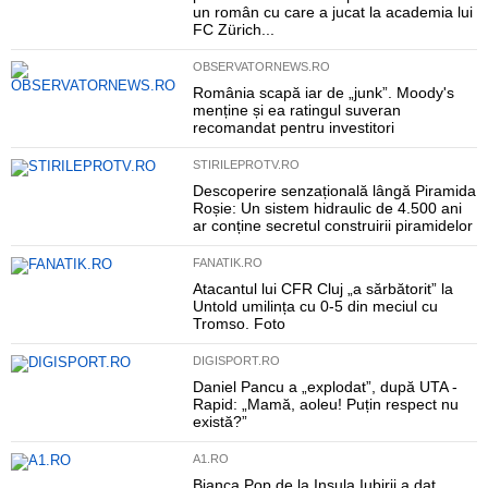
un român cu care a jucat la academia lui
FC Zürich...
OBSERVATORNEWS.RO
România scapă iar de „junk”. Moody's
menține și ea ratingul suveran
recomandat pentru investitori
STIRILEPROTV.RO
Descoperire senzațională lângă Piramida
Roșie: Un sistem hidraulic de 4.500 ani
ar conține secretul construirii piramidelor
FANATIK.RO
Atacantul lui CFR Cluj „a sărbătorit” la
Untold umilința cu 0-5 din meciul cu
Tromso. Foto
DIGISPORT.RO
Daniel Pancu a „explodat”, după UTA -
Rapid: „Mamă, aoleu! Puțin respect nu
există?”
A1.RO
Bianca Pop de la Insula Iubirii a dat