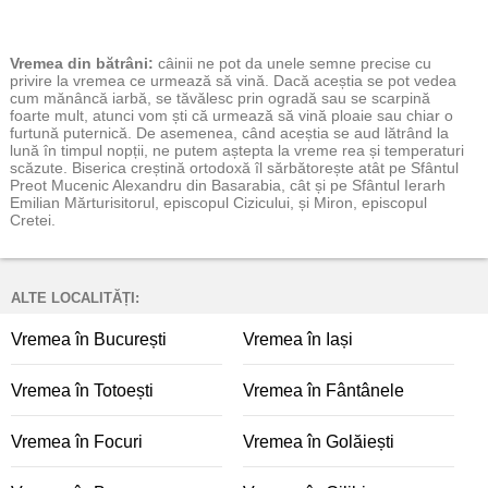
Vremea
din bătrâni:
câinii ne pot da unele semne precise cu
privire la vremea ce urmează să vină. Dacă aceștia se pot vedea
cum mănâncă iarbă, se tăvălesc prin ogradă sau se scarpină
foarte mult, atunci vom ști că urmează să vină ploaie sau chiar o
furtună puternică. De asemenea, când aceștia se aud lătrând la
lună în timpul nopții, ne putem aștepta la vreme rea și temperaturi
scăzute. Biserica creștină ortodoxă îl sărbătorește atât pe Sfântul
Preot Mucenic Alexandru din Basarabia, cât și pe Sfântul Ierarh
Emilian Mărturisitorul, episcopul Cizicului, și Miron, episcopul
Cretei.
ALTE LOCALITĂȚI:
Vremea în București
Vremea în Iași
Vremea în Totoești
Vremea în Fântânele
Vremea în Focuri
Vremea în Golăiești