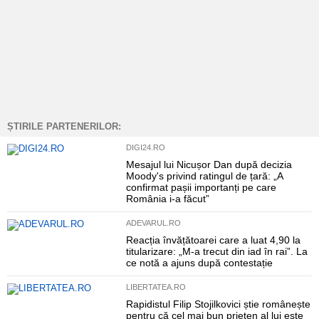
ȘTIRILE PARTENERILOR:
DIGI24.RO
Mesajul lui Nicușor Dan după decizia
Moody's privind ratingul de țară: „A
confirmat pașii importanți pe care
România i-a făcut”
ADEVARUL.RO
Reacția învățătoarei care a luat 4,90 la
titularizare: „M-a trecut din iad în rai”. La
ce notă a ajuns după contestație
LIBERTATEA.RO
Rapidistul Filip Stojilkovici știe românește
pentru că cel mai bun prieten al lui este