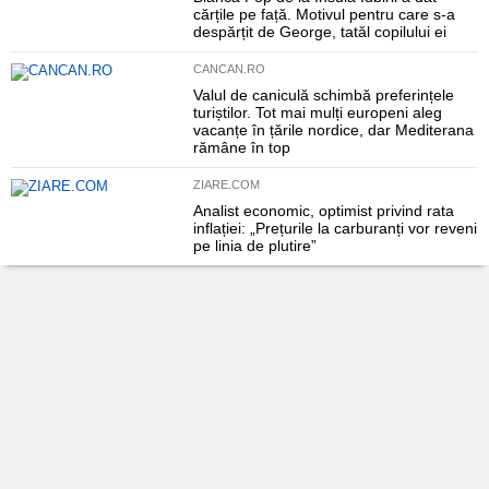
cărțile pe față. Motivul pentru care s-a
despărțit de George, tatăl copilului ei
CANCAN.RO
Valul de caniculă schimbă preferințele
turiștilor. Tot mai mulți europeni aleg
vacanțe în țările nordice, dar Mediterana
rămâne în top
ZIARE.COM
Analist economic, optimist privind rata
inflației: „Prețurile la carburanți vor reveni
pe linia de plutire”