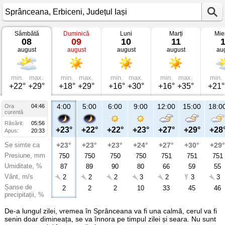
Sâmbătă
Duminică
Luni
Marți
Mie
Vremea
08
09
10
11
în
august
august
august
august
au
Sprânceana
Erbiceni,
Județul
Iași
min.
max.
min.
max.
min.
max.
min.
max.
min.
+22°
+29°
+18°
+29°
+16°
+30°
+16°
+35°
+21°
4:00
5:00
6:00
9:00
12:00
15:00
18:0
Ora
04:46
curentă
Răsărit:
05:56
+23°
+22°
+22°
+23°
+27°
+29°
+28
Apus:
20:33
Se simte ca
+23°
+23°
+23°
+24°
+27°
+30°
+29°
Presiune, mm
750
750
750
750
751
751
751
Umiditate, %
87
89
90
80
66
59
55
Vânt, m/s
2
2
2
3
2
3
3
Șanse de
2
2
2
10
33
45
46
precipitații, %
De-a lungul zilei, vremea în Sprânceana va fi una calmă, cerul va fi
senin doar dimineața, se va înnora pe timpul zilei și seara. Nu sunt