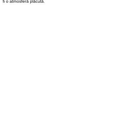
fi o atmosferă plăcută.