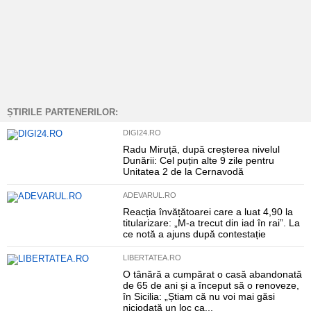
ȘTIRILE PARTENERILOR:
DIGI24.RO
Radu Miruță, după creșterea nivelul
Dunării: Cel puțin alte 9 zile pentru
Unitatea 2 de la Cernavodă
ADEVARUL.RO
Reacția învățătoarei care a luat 4,90 la
titularizare: „M-a trecut din iad în rai”. La
ce notă a ajuns după contestație
LIBERTATEA.RO
O tânără a cumpărat o casă abandonată
de 65 de ani și a început să o renoveze,
în Sicilia: „Știam că nu voi mai găsi
niciodată un loc ca...