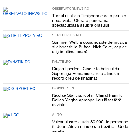
OBSERVATORNEWS.RO
Turnul uitat din Timișoara care a prins o
nouă viață. Oferă o panoramă
spectaculoasă asupra orașului
STIRILEPROTV.RO
Summer Well, a doua noapte de muzică
și distracție la Buftea. Nick Cave, cap de
afiș în ultima seară
FANATIK.RO
Dirijorul perfect! Cine e fotbalistul din
SuperLiga României care a atins un
record greu de imaginat
DIGISPORT.RO
Nicolae Stanciu, idol în China! Fanii lui
Dalian Yingbo aproape l-au lăsat fără
cuvinte
A1.RO
Vulcanul care a ucis 30.000 de persoane
în doar câteva minute s-a trezit iar. Unde
se află