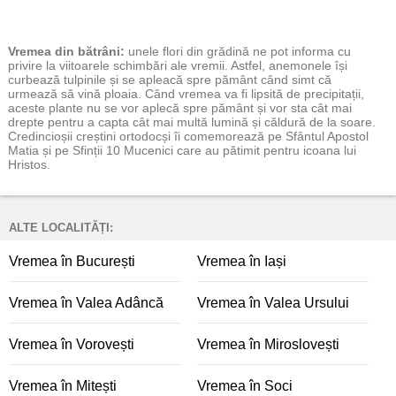
Vremea
din bătrâni:
unele flori din grădină ne pot informa cu
privire la viitoarele schimbări ale vremii. Astfel, anemonele își
curbează tulpinile și se apleacă spre pământ când simt că
urmează să vină ploaia. Când vremea va fi lipsită de precipitații,
aceste plante nu se vor aplecă spre pământ și vor sta cât mai
drepte pentru a capta cât mai multă lumină și căldură de la soare.
Credincioșii creștini ortodocși îi comemorează pe Sfântul Apostol
Matia și pe Sfinții 10 Mucenici care au pătimit pentru icoana lui
Hristos.
ALTE LOCALITĂȚI:
Vremea în București
Vremea în Iași
Vremea în Valea Adâncă
Vremea în Valea Ursului
Vremea în Vorovești
Vremea în Miroslovești
Vremea în Mitești
Vremea în Soci