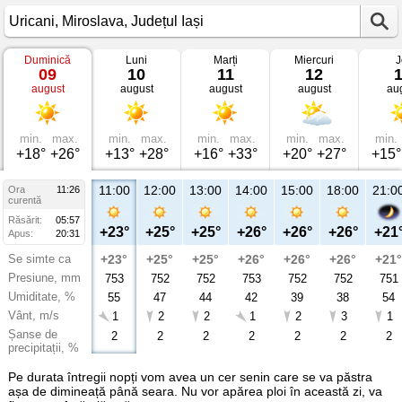
Duminică
Luni
Marți
Miercuri
J
Vremea
09
10
11
12
în
august
august
august
august
au
Uricani
Miroslava,
Județul
Iași
min.
max.
min.
max.
min.
max.
min.
max.
min.
+18°
+26°
+13°
+28°
+16°
+33°
+20°
+27°
+15°
11:00
12:00
13:00
14:00
15:00
18:00
21:0
Ora
11:26
curentă
Răsărit:
05:57
+23°
+25°
+25°
+26°
+26°
+26°
+21
Apus:
20:31
Se simte ca
+23°
+25°
+25°
+26°
+26°
+26°
+21°
Presiune, mm
753
752
752
753
752
752
751
Umiditate, %
55
47
44
42
39
38
54
Vânt, m/s
1
2
2
1
2
3
1
Șanse de
2
2
2
2
2
2
2
precipitații, %
Pe durata întregii nopți vom avea un cer senin care se va păstra
așa de dimineață până seara. Nu vor apărea ploi în această zi, va