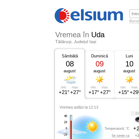
Bucur
Vremea în
Uda
Tătăruși, Județul Iași
Sâmbătă
Duminică
Luni
08
09
10
august
august
august
min.
max.
min.
max.
min.
max.
+21°
+27°
+17°
+27°
+15°
+29
Vremea astăzi la 12:13
0:
+2
Temperatură, °C
+2
Se simte ca