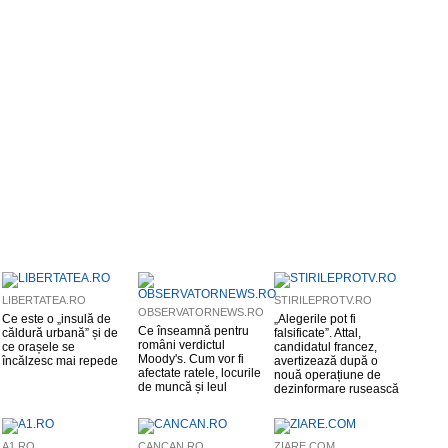
LIBERTATEA.RO
STIRILEPROTV.RO
OBSERVATORNEWS.RO
Ce este o „insulă de
„Alegerile pot fi
Ce înseamnă pentru
căldură urbană” și de
falsificate”. Attal,
români verdictul
ce orașele se
candidatul francez,
Moody's. Cum vor fi
încălzesc mai repede
avertizează după o
afectate ratele, locurile
nouă operațiune de
de muncă și leul
dezinformare rusească
A1.RO
CANCAN.RO
ZIARE.COM