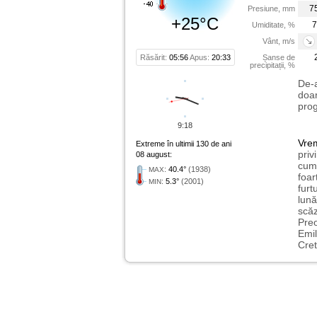
7
Presiune, mm
+25°C
7
Umiditate, %
Vânt, m/s
Răsărit:
05:56
Apus:
20:33
Șanse de
precipitații, %
De-a
doar
prog
9:18
Vre
Extreme în ultimii 130 de ani
priv
08 august:
cum 
:
40.4°
(1938)
MAX
foar
:
5.3°
(2001)
MIN
furt
lună
scăz
Preo
Emil
Cret