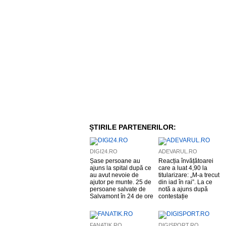
ȘTIRILE PARTENERILOR:
DIGI24.RO
ADEVARUL.RO
Șase persoane au
Reacția învățătoarei
ajuns la spital după ce
care a luat 4,90 la
au avut nevoie de
titularizare: „M-a trecut
ajutor pe munte. 25 de
din iad în rai”. La ce
persoane salvate de
notă a ajuns după
Salvamont în 24 de ore
contestație
FANATIK.RO
DIGISPORT.RO