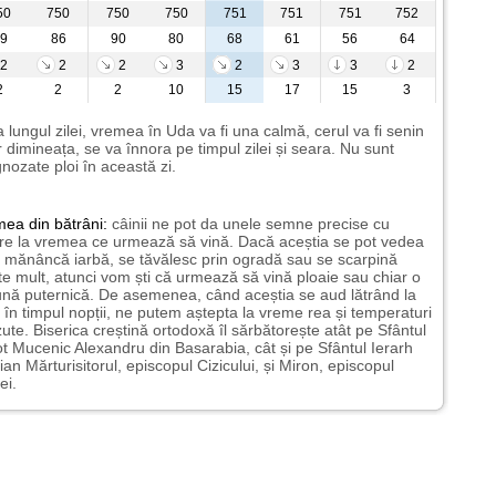
50
750
750
750
751
751
751
752
9
86
90
80
68
61
56
64
2
2
2
3
2
3
3
2
2
2
2
10
15
17
15
3
 lungul zilei, vremea în Uda va fi una calmă, cerul va fi senin
 dimineața, se va înnora pe timpul zilei și seara. Nu sunt
nozate ploi în această zi.
mea
din bătrâni:
câinii ne pot da unele semne precise cu
ire la vremea ce urmează să vină. Dacă aceștia se pot vedea
mănâncă iarbă, se tăvălesc prin ogradă sau se scarpină
te mult, atunci vom ști că urmează să vină ploaie sau chiar o
ună puternică. De asemenea, când aceștia se aud lătrând la
 în timpul nopții, ne putem aștepta la vreme rea și temperaturi
ute. Biserica creștină ortodoxă îl sărbătorește atât pe Sfântul
t Mucenic Alexandru din Basarabia, cât și pe Sfântul Ierarh
ian Mărturisitorul, episcopul Cizicului, și Miron, episcopul
ei.