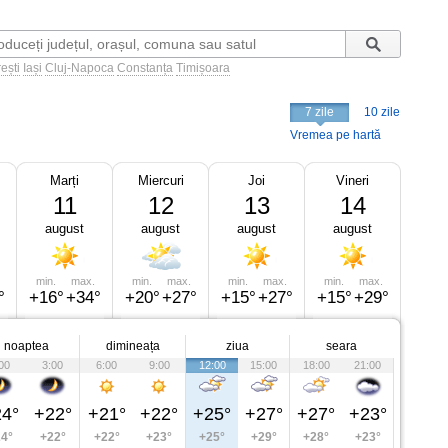
ești
Iași
Cluj-Napoca
Constanța
Timișoara
7 zile
10 zile
Vremea pe hartă
Marți
Miercuri
Joi
Vineri
11
12
13
14
august
august
august
august
min.
max.
min.
max.
min.
max.
min.
max.
°
+16°
+34°
+20°
+27°
+15°
+27°
+15°
+29°
noaptea
dimineața
ziua
seara
00
3:00
6:00
9:00
12:00
15:00
18:00
21:00
4°
+22°
+21°
+22°
+25°
+27°
+27°
+23°
4°
+22°
+22°
+23°
+25°
+29°
+28°
+23°