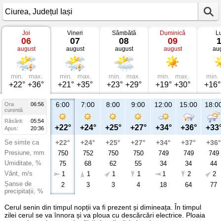
Joi
Vineri
Sâmbătă
Duminică
L
Vremea
06
07
08
09
în
august
august
august
august
au
Ciurea
Județul
Iași
min.
max.
min.
max.
min.
max.
min.
max.
min.
+22°
+36°
+21°
+35°
+23°
+29°
+19°
+30°
+16°
6:00
7:00
8:00
9:00
12:00
15:00
18:0
Ora
06:56
curentă
Răsărit:
05:54
+22°
+24°
+25°
+27°
+34°
+36°
+33
Apus:
20:36
Se simte ca
+22°
+24°
+25°
+27°
+34°
+37°
+36°
Presiune, mm
750
752
750
750
749
749
749
Umiditate, %
75
68
62
55
34
34
44
Vânt, m/s
1
1
1
1
1
2
2
Șanse de
2
3
3
4
18
64
77
precipitații, %
Cerul senin din timpul nopții va fi prezent și dimineața. În timpul
zilei cerul se va înnora și va ploua cu descărcări electrice. Ploaia