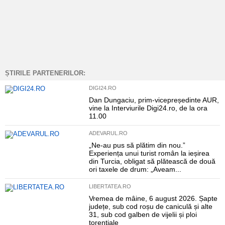
ȘTIRILE PARTENERILOR:
DIGI24.RO
Dan Dungaciu, prim-vicepreședinte AUR,
vine la Interviurile Digi24.ro, de la ora
11.00
ADEVARUL.RO
„Ne-au pus să plătim din nou.”
Experiența unui turist român la ieșirea
din Turcia, obligat să plătească de două
ori taxele de drum: „Aveam...
LIBERTATEA.RO
Vremea de mâine, 6 august 2026. Șapte
județe, sub cod roșu de caniculă și alte
31, sub cod galben de vijelii și ploi
torențiale