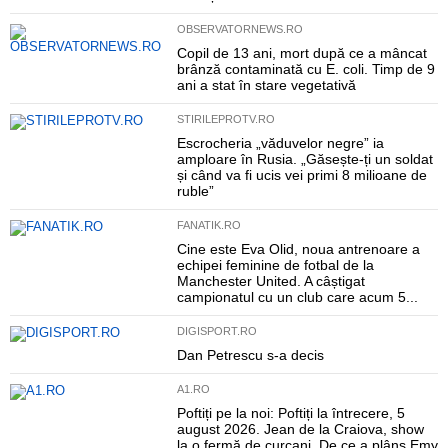
OBSERVATORNEWS.RO
Copil de 13 ani, mort după ce a mâncat
brânză contaminată cu E. coli. Timp de 9
ani a stat în stare vegetativă
STIRILEPROTV.RO
Escrocheria „văduvelor negre” ia
amploare în Rusia. „Găsește-ți un soldat
și când va fi ucis vei primi 8 milioane de
ruble”
FANATIK.RO
Cine este Eva Olid, noua antrenoare a
echipei feminine de fotbal de la
Manchester United. A câștigat
campionatul cu un club care acum 5...
DIGISPORT.RO
Dan Petrescu s-a decis
A1.RO
Poftiți pe la noi: Poftiți la întrecere, 5
august 2026. Jean de la Craiova, show
la o fermă de curcani. De ce a plâns Emy