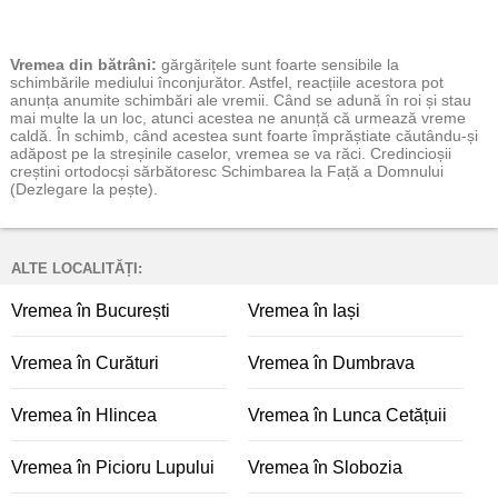
Vremea
din bătrâni:
gărgărițele sunt foarte sensibile la
schimbările mediului înconjurător. Astfel, reacțiile acestora pot
anunța anumite schimbări ale vremii. Când se adună în roi și stau
mai multe la un loc, atunci acestea ne anunță că urmează vreme
caldă. În schimb, când acestea sunt foarte împrăștiate căutându-și
adăpost pe la streșinile caselor, vremea se va răci. Credincioșii
creștini ortodocși sărbătoresc Schimbarea la Față a Domnului
(Dezlegare la pește).
ALTE LOCALITĂȚI:
Vremea în București
Vremea în Iași
Vremea în Curături
Vremea în Dumbrava
Vremea în Hlincea
Vremea în Lunca Cetățuii
Vremea în Picioru Lupului
Vremea în Slobozia