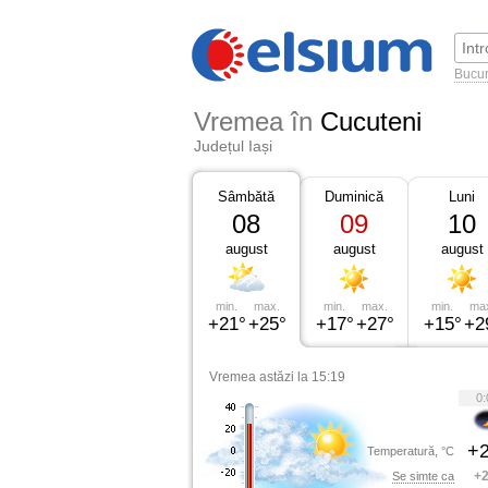
Bucur
Vremea în
Cucuteni
Județul Iași
Sâmbătă
Duminică
Luni
08
09
10
august
august
august
min.
max.
min.
max.
min.
ma
+21°
+25°
+17°
+27°
+15°
+2
Vremea astăzi la 15:19
0:
+2
Temperatură, °C
+2
Se simte ca