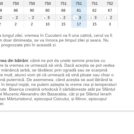
50
750
750
750
751
751
751
752
9
86
90
80
68
61
62
67
2
2
2
3
2
3
3
2
2
2
2
10
15
17
15
3
 lungul zilei, vremea în Cucuteni va fi una calmă, cerul va fi
n doar dimineața, se va înnora pe timpul zilei și seara. Nu
 prognozate ploi în această zi.
mea
din bătrâni:
câinii ne pot da unele semne precise cu
ire la vremea ce urmează să vină. Dacă aceștia se pot vedea
mănâncă iarbă, se tăvălesc prin ogradă sau se scarpină
te mult, atunci vom ști că urmează să vină ploaie sau chiar o
ună puternică. De asemenea, când aceștia se aud lătrând la
 în timpul nopții, ne putem aștepta la vreme rea și temperaturi
ute. Biserica creștină ortodoxă îl sărbătorește atât pe Sfântul
t Mucenic Alexandru din Basarabia, cât și pe Sfântul Ierarh
ian Mărturisitorul, episcopul Cizicului, și Miron, episcopul
ei.