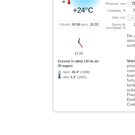
7
Presiune, mm
+24°C
7
Umiditate, %
Vânt, m/s
Răsărit:
05:56
Apus:
20:33
Șanse de
precipitații, %
De-a
seni
sunt
12:24
Vre
Extreme în ultimii 130 de ani
priv
08 august:
cum 
:
40.4°
(1938)
MAX
foar
:
5.3°
(2001)
MIN
furt
lună
scăz
Preo
Emil
Cret