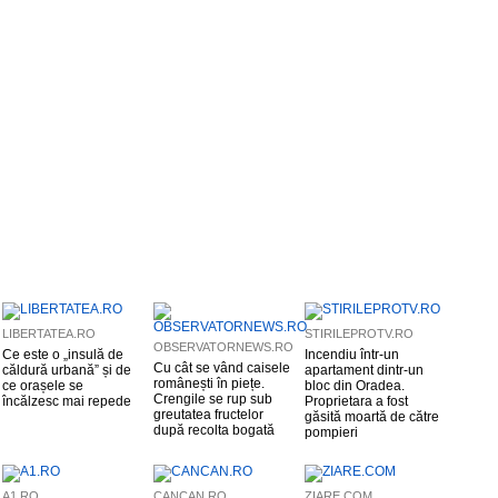
LIBERTATEA.RO
STIRILEPROTV.RO
OBSERVATORNEWS.RO
Ce este o „insulă de
Incendiu într-un
Cu cât se vând caisele
căldură urbană” și de
apartament dintr-un
românești în piețe.
ce orașele se
bloc din Oradea.
Crengile se rup sub
încălzesc mai repede
Proprietara a fost
greutatea fructelor
găsită moartă de către
după recolta bogată
pompieri
A1.RO
CANCAN.RO
ZIARE.COM