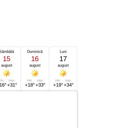
Sâmbătă
Duminică
Luni
15
16
17
august
august
august
in.
max.
min.
max.
min.
max.
16°
+31°
+18°
+33°
+19°
+34°