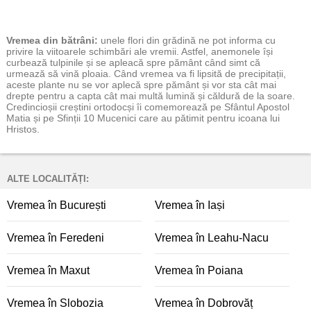
Vremea
din bătrâni:
unele flori din grădină ne pot informa cu
privire la viitoarele schimbări ale vremii. Astfel, anemonele își
curbează tulpinile și se apleacă spre pământ când simt că
urmează să vină ploaia. Când vremea va fi lipsită de precipitații,
aceste plante nu se vor aplecă spre pământ și vor sta cât mai
drepte pentru a capta cât mai multă lumină și căldură de la soare.
Credincioșii creștini ortodocși îi comemorează pe Sfântul Apostol
Matia și pe Sfinții 10 Mucenici care au pătimit pentru icoana lui
Hristos.
ALTE LOCALITĂȚI:
Vremea în București
Vremea în Iași
Vremea în Feredeni
Vremea în Leahu-Nacu
Vremea în Maxut
Vremea în Poiana
Vremea în Slobozia
Vremea în Dobrovăț