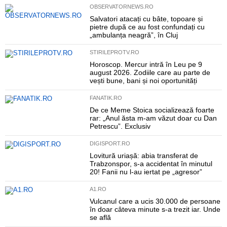
OBSERVATORNEWS.RO
Salvatori atacați cu bâte, topoare și
pietre după ce au fost confundați cu
„ambulanța neagră”, în Cluj
STIRILEPROTV.RO
Horoscop. Mercur intră în Leu pe 9
august 2026. Zodiile care au parte de
vești bune, bani și noi oportunități
FANATIK.RO
De ce Meme Stoica socializează foarte
rar: „Anul ăsta m-am văzut doar cu Dan
Petrescu”. Exclusiv
DIGISPORT.RO
Lovitură uriașă: abia transferat de
Trabzonspor, s-a accidentat în minutul
20! Fanii nu l-au iertat pe „agresor”
A1.RO
Vulcanul care a ucis 30.000 de persoane
în doar câteva minute s-a trezit iar. Unde
se află