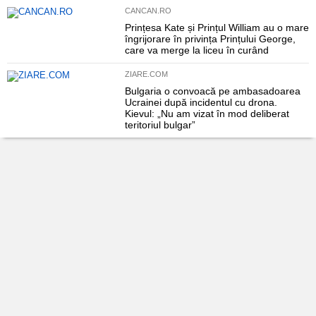
CANCAN.RO
Prințesa Kate și Prințul William au o mare
îngrijorare în privința Prințului George,
care va merge la liceu în curând
ZIARE.COM
Bulgaria o convoacă pe ambasadoarea
Ucrainei după incidentul cu drona.
Kievul: „Nu am vizat în mod deliberat
teritoriul bulgar”