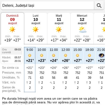
Duminică
Luni
Marți
Miercuri
J
Vremea
09
10
11
12
în
august
august
august
august
au
Deleni
Județul
Iași
min.
max.
min.
max.
min.
max.
min.
max.
min.
+19°
+27°
+14°
+29°
+17°
+34°
+22°
+28°
+16°
9:00
10:00
11:00
12:00
15:00
18:00
21:0
Ora
09:03
curentă
Răsărit:
05:57
+21°
+23°
+24°
+26°
+27°
+27°
+22
Apus:
20:31
Se simte ca
+21°
+23°
+24°
+26°
+27°
+27°
+22°
Presiune, mm
753
752
753
752
752
752
751
Umiditate, %
71
63
56
48
41
39
54
Vânt, m/s
2
2
1
2
2
3
1
Șanse de
2
2
2
2
2
2
2
precipitații, %
Pe durata întregii nopți vom avea un cer senin care se va păstra
așa de dimineață până seara. Nu vor apărea ploi în această zi, va