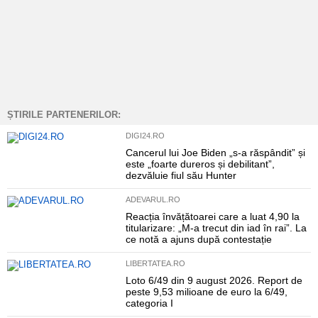
ȘTIRILE PARTENERILOR:
DIGI24.RO
Cancerul lui Joe Biden „s-a răspândit” și
este „foarte dureros și debilitant”,
dezvăluie fiul său Hunter
ADEVARUL.RO
Reacția învățătoarei care a luat 4,90 la
titularizare: „M-a trecut din iad în rai”. La
ce notă a ajuns după contestație
LIBERTATEA.RO
Loto 6/49 din 9 august 2026. Report de
peste 9,53 milioane de euro la 6/49,
categoria I