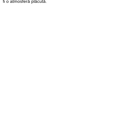
fi o atmosferă plăcută.