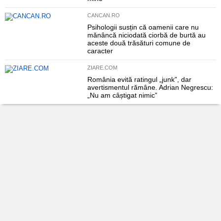
CANCAN.RO
Psihologii susțin că oamenii care nu
mănâncă niciodată ciorbă de burtă au
aceste două trăsături comune de
caracter
ZIARE.COM
România evită ratingul „junk”, dar
avertismentul rămâne. Adrian Negrescu:
„Nu am câștigat nimic”