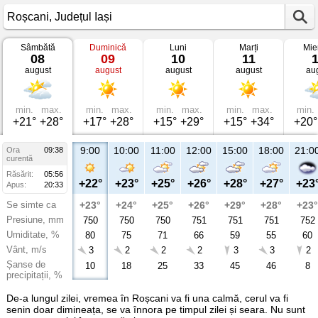
Sâmbătă
Duminică
Luni
Marți
Mie
Vremea
08
09
10
11
în
august
august
august
august
au
Roșcani
Județul
Iași
min.
max.
min.
max.
min.
max.
min.
max.
min.
+21°
+28°
+17°
+28°
+15°
+29°
+15°
+34°
+20°
9:00
10:00
11:00
12:00
15:00
18:00
21:0
Ora
09:38
curentă
Răsărit:
05:56
+22°
+23°
+25°
+26°
+28°
+27°
+23
Apus:
20:33
Se simte ca
+23°
+24°
+25°
+26°
+29°
+28°
+23°
Presiune, mm
750
750
750
751
751
751
752
Umiditate, %
80
75
71
66
59
55
60
Vânt, m/s
3
2
2
2
3
3
2
Șanse de
10
18
25
33
45
46
8
precipitații, %
De-a lungul zilei, vremea în Roșcani va fi una calmă, cerul va fi
senin doar dimineața, se va înnora pe timpul zilei și seara. Nu sunt