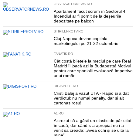
OBSERVATORNEWS.RO
Apartament făcut scrum în Sectorul 4.
Incendiul ar fi pornit de la deșeurile
depozitate pe balcon
STIRILEPROTV.RO
Cluj-Napoca devine capitala
marketingului pe 21-22 octombrie
FANATIK.RO
Cât costă biletele la meciul pe care Real
Madrid îl joacă azi la Budapesta! Motivul
pentru care spaniolii evoluează împotriva
unui român...
DIGISPORT.RO
Cristi Balaj a văzut UTA - Rapid și a dat
verdictul: nu numai penalty, dar și alt
cartonaș roșu!
A1.RO
A crezut că a găsit un elastic de păr uitat
în cadă, dar când s-a apropiat nu i-a
venit să creadă: „Avea ochi și se uita la
mine”