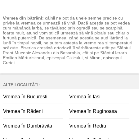
Vremea
din bătrâni:
câinii ne pot da unele semne precise cu
privire la vremea ce urmează să vină. Dacă aceștia se pot vedea
cum mănâncă iarbă, se tăvălesc prin ogradă sau se scarpină
foarte mult, atunci vom ști că urmează să vină ploaie sau chiar o
furtună puternică. De asemenea, când aceștia se aud lătrând la
lună în timpul nopții, ne putem aștepta la vreme rea și temperaturi
scăzute. Biserica creștină ortodoxă îl sărbătorește atât pe Sfântul
Preot Mucenic Alexandru din Basarabia, cât și pe Sfântul Ierarh
Emilian Mărturisitorul, episcopul Cizicului, și Miron, episcopul
Cretei.
ALTE LOCALITĂȚI:
Vremea în București
Vremea în Iași
Vremea în Rădeni
Vremea în Ruginoasa
Vremea în Dumbrăvița
Vremea în Rediu