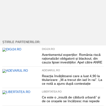
ȘTIRILE PARTENERILOR:
DIGI24.RO
Avertismentul experților: România riscă
raționalizări obligatorii și blackout, din
cauza lipsei investițiilor. Apel către ANRE
ADEVARUL.RO
Reacția învățătoarei care a luat 4,90 la
titularizare: „M-a trecut din iad în rai”. La
ce notă a ajuns după contestație
LIBERTATEA.RO
Ce este o „insulă de căldură urbană” și
de ce orașele se încălzesc mai repede