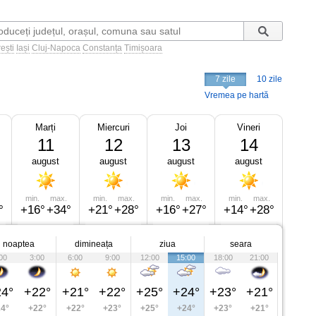
ești
Iași
Cluj-Napoca
Constanța
Timișoara
7 zile
10 zile
Vremea pe hartă
Marți
Miercuri
Joi
Vineri
11
12
13
14
august
august
august
august
min.
max.
min.
max.
min.
max.
min.
max.
°
+16°
+34°
+21°
+28°
+16°
+27°
+14°
+28°
noaptea
dimineața
ziua
seara
00
3:00
6:00
9:00
12:00
15:00
18:00
21:00
4°
+22°
+21°
+22°
+25°
+24°
+23°
+21°
4°
+22°
+22°
+23°
+25°
+24°
+23°
+21°