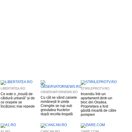
LIBERTATEA.RO
STIRILEPROTV.RO
OBSERVATORNEWS.RO
Ce este o „insulă de
Incendiu într-un
Cu cât se vând caisele
căldură urbană” și de
apartament dintr-un
românești în piețe.
ce orașele se
bloc din Oradea.
Crengile se rup sub
încălzesc mai repede
Proprietara a fost
greutatea fructelor
găsită moartă de către
după recolta bogată
pompieri
A1.RO
CANCAN.RO
ZIARE.COM