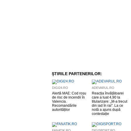
ȘTIRILE PARTENERILOR:
DIGI24.RO
ADEVARUL.RO
Alertă MAE: Cod roșu
Reacția învățătoarei
de risc de incendii în
care a luat 4,90 la
Valencia.
titularizare: „M-a trecut
Recomandările
din iad în rai”. La ce
autorităților
notă a ajuns după
contestație
FANATIK.RO
DIGISPORT.RO