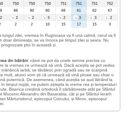
50
750
750
750
751
751
751
752
9
86
90
80
68
61
62
67
2
2
2
3
2
3
3
2
2
2
2
10
15
17
15
3
 lungul zilei, vremea în Ruginoasa va fi una calmă, cerul va fi
n doar dimineața, se va înnora pe timpul zilei și seara. Nu
 prognozate ploi în această zi.
mea
din bătrâni:
câinii ne pot da unele semne precise cu
ire la vremea ce urmează să vină. Dacă aceștia se pot vedea
mănâncă iarbă, se tăvălesc prin ogradă sau se scarpină
te mult, atunci vom ști că urmează să vină ploaie sau chiar o
ună puternică. De asemenea, când aceștia se aud lătrând la
 în timpul nopții, ne putem aștepta la vreme rea și temperaturi
ute. Biserica creștină ortodoxă îl sărbătorește atât pe Sfântul
t Mucenic Alexandru din Basarabia, cât și pe Sfântul Ierarh
ian Mărturisitorul, episcopul Cizicului, și Miron, episcopul
ei.