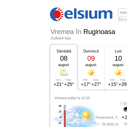
Bucur
Vremea în
Ruginoasa
Județul Iași
Sâmbătă
Duminică
Luni
08
09
10
august
august
august
min.
max.
min.
max.
min.
max.
+21°
+25°
+17°
+27°
+15°
+29
Vremea astăzi la 14:35
0:
+2
Temperatură, °C
+2
Se simte ca