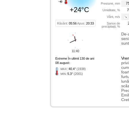
7
Presiune, mm
+24°C
7
Umiditate, %
Vânt, m/s
Răsărit:
05:56
Apus:
20:33
Șanse de
precipitații, %
De-a
seni
sunt
11:40
Vre
Extreme în ultimii 130 de ani
priv
08 august:
cum 
:
40.4°
(1938)
MAX
foar
:
5.3°
(2001)
MIN
furt
lună
scăz
Preo
Emil
Cret