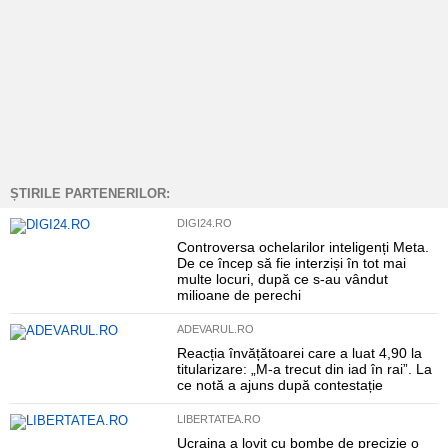
ȘTIRILE PARTENERILOR:
DIGI24.RO
Controversa ochelarilor inteligenți Meta.
De ce încep să fie interziși în tot mai
multe locuri, după ce s-au vândut
milioane de perechi
ADEVARUL.RO
Reacția învățătoarei care a luat 4,90 la
titularizare: „M-a trecut din iad în rai”. La
ce notă a ajuns după contestație
LIBERTATEA.RO
Ucraina a lovit cu bombe de precizie o