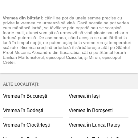
Vremea
din bătrâni:
câinii ne pot da unele semne precise cu
privire la vremea ce urmează să vină. Dacă aceștia se pot vedea
cum mănâncă iarbă, se tăvălesc prin ogradă sau se scarpină
foarte mult, atunci vom ști că urmează să vină ploaie sau chiar o
furtună puternică. De asemenea, când aceștia se aud lătrând la
lună în timpul nopții, ne putem aștepta la vreme rea și temperaturi
scăzute. Biserica creștină ortodoxă îl sărbătorește atât pe Sfântul
Preot Mucenic Alexandru din Basarabia, cât și pe Sfântul Ierarh
Emilian Mărturisitorul, episcopul Cizicului, și Miron, episcopul
Cretei.
ALTE LOCALITĂȚI:
Vremea în București
Vremea în Iași
Vremea în Bodești
Vremea în Boroșești
Vremea în Ciocârlești
Vremea în Lunca Rateș