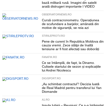
bază militară rusă. Imagini din satelit
arată distrugeri importante I VIDEO
OBSERVATORNEWS.RO
Cursă contracronometru. Operațiunea
de scufundare a barjelor, amânată din
motive de siguranță, se reia azi
STIRILEPROTV.RO
Pene de curent în Republica Moldova din
cauza vremii. Zece stâlpi de înaltă
tensiune ar fi fost afectați sau doborâți
FANATIK.RO
Ce se întâmplă, de fapt, la Dinamo.
Culisele startului de sezon și explicațiile
lui Andrei Nicolescu
DIGISPORT.RO
„Au schimbat contractul”! Decizia luată
de Real Madrid pentru transferul lui Yan
Diomande
A1.RO
Insula Iubirii – Reuniuni: Ce s-a întâmplat