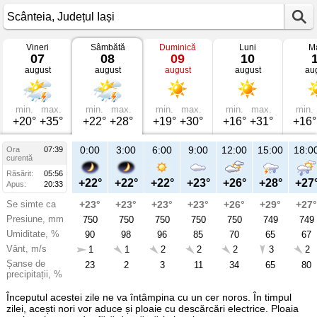
Vineri
Sâmbătă
Duminică
Luni
Ma
Vremea
07
08
09
10
în
august
august
august
august
au
Scânteia
mâine
Județul
Iași
min.
max.
min.
max.
min.
max.
min.
max.
min.
+20°
+35°
+22°
+28°
+19°
+30°
+16°
+31°
+16°
21:00
0:00
3:00
6:00
9:00
12:00
15:00
18:0
Ora
07:39
Sâ
curentă
08
Răsărit:
05:56
aug
+26°
+22°
+22°
+22°
+23°
+26°
+28°
+27
Apus:
20:33
Se simte ca
+27°
+23°
+23°
+23°
+23°
+26°
+29°
+27°
Presiune, mm
750
750
750
750
750
750
749
749
Umiditate, %
80
90
98
96
85
70
65
67
Vânt, m/s
1
1
1
2
2
2
3
2
Șanse de
86
23
2
3
11
34
65
80
precipitații, %
Începutul acestei zile ne va întâmpina cu un cer noros. În timpul
zilei, acești nori vor aduce și ploaie cu descărcări electrice. Ploaia