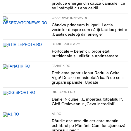
produce energie din cauza caniculei: ce
se întâmplă cu apa caldă
OBSERVATORNEWS.RO
Cândva prindeam bulgarii. Lecția
vecinilor despre cum să îți faci loc printre
„băieții deștepți din energie”
STIRILEPROTV.RO
Portocale – beneficii, proprietăți
nutriționale și utilizări surprinzătoare
FANATIK.RO
Probleme pentru Ionuț Radu la Celta
Vigo! Decizie neașteptată luată de șefii
grupării spaniole. Update
DIGISPORT.RO
Daniel Niculae: „E moartea fotbalului!”.
Gică Craioveanu: „Ceva incredibil”
A1.RO
Râurile ascunse din cer care mențin
echilibrul pe Pământ. Cum funcționează
procesul inedit