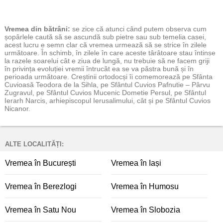
Vremea
din bătrâni:
se zice că atunci când putem observa cum
șopârlele caută să se ascundă sub pietre sau sub temelia casei,
acest lucru e semn clar că vremea urmează să se strice în zilele
următoare. În schimb, în zilele în care aceste târâtoare stau întinse
la razele soarelui cât e ziua de lungă, nu trebuie să ne facem griji
în privința evoluției vremii întrucât ea se va păstra bună și în
perioada următoare. Creștinii ortodocși îi comemorează pe Sfânta
Cuvioasă Teodora de la Sihla, pe Sfântul Cuvios Pafnutie – Pârvu
Zugravul, pe Sfântul Cuvios Mucenic Dometie Persul, pe Sfântul
Ierarh Narcis, arhiepiscopul Ierusalimului, cât și pe Sfântul Cuvios
Nicanor.
ALTE LOCALITĂȚI:
Vremea în București
Vremea în Iași
Vremea în Berezlogi
Vremea în Humosu
Vremea în Satu Nou
Vremea în Slobozia