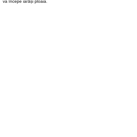
va începe iarăși ploaia.