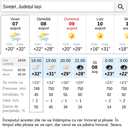
Vineri
Sâmbătă
Duminică
Luni
Ma
Vremea
07
08
09
10
în
august
august
august
august
au
Sirețel
Județul
Iași
min.
max.
min.
max.
min.
max.
min.
max.
min.
+20°
+32°
+22°
+28°
+20°
+29°
+16°
+31°
+18°
18:00
19:00
20:00
21:00
0:00
3:00
Ora
18:04
Sâ
curentă
08
Răsărit:
05:55
aug
+32°
+31°
+29°
+28°
+23°
+22
Apus:
20:34
Se simte ca
+33°
+32°
+30°
+29°
+23°
+23°
Presiune, mm
749
750
750
750
750
750
Umiditate, %
45
50
55
60
82
92
Vânt, m/s
2
1
1
1
2
2
Șanse de
55
45
34
24
14
18
precipitații, %
Începutul acestei zile ne va întâmpina cu cer înnorat și ploaie. În
timpul zilei ploaia se va opri, dar cerul se va păstra înnorat. Seara,