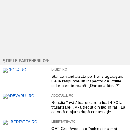
ȘTIRILE PARTENERILOR:
DIGI24.RO
Stânca vandalizată pe Transfăgărășan.
Ce le răspunde un inspector de Poliție
celor care întreabă: „Dar ce a făcut?”
ADEVARUL.RO
Reacția învățătoarei care a luat 4,90 la
titularizare: „M-a trecut din iad în rai”. La
ce notă a ajuns după contestație
LIBERTATEA.RO
CET Grozăvești s-a închis și nu mai