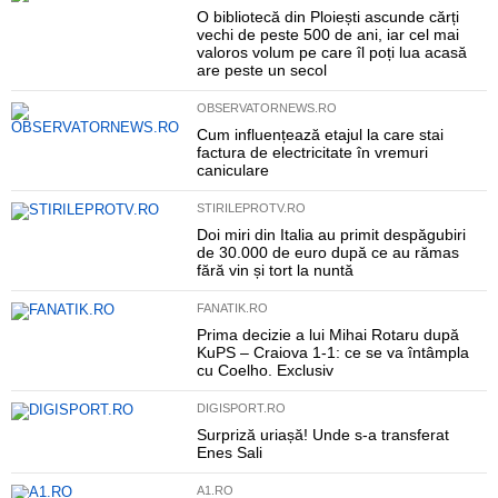
O bibliotecă din Ploiești ascunde cărți
vechi de peste 500 de ani, iar cel mai
valoros volum pe care îl poți lua acasă
are peste un secol
OBSERVATORNEWS.RO
Cum influențează etajul la care stai
factura de electricitate în vremuri
caniculare
STIRILEPROTV.RO
Doi miri din Italia au primit despăgubiri
de 30.000 de euro după ce au rămas
fără vin și tort la nuntă
FANATIK.RO
Prima decizie a lui Mihai Rotaru după
KuPS – Craiova 1-1: ce se va întâmpla
cu Coelho. Exclusiv
DIGISPORT.RO
Surpriză uriașă! Unde s-a transferat
Enes Sali
A1.RO