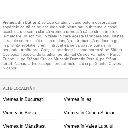
Vremea
din bătrâni:
se zice că atunci când putem observa cum
șopârlele caută să se ascundă sub pietre sau sub temelia casei,
acest lucru e semn clar că vremea urmează să se strice în zilele
următoare. În schimb, în zilele în care aceste târâtoare stau întinse
la razele soarelui cât e ziua de lungă, nu trebuie să ne facem griji
în privința evoluției vremii întrucât ea se va păstra bună și în
perioada următoare. Creștinii ortodocși îi comemorează pe Sfânta
Cuvioasă Teodora de la Sihla, pe Sfântul Cuvios Pafnutie – Pârvu
Zugravul, pe Sfântul Cuvios Mucenic Dometie Persul, pe Sfântul
Ierarh Narcis, arhiepiscopul Ierusalimului, cât și pe Sfântul Cuvios
Nicanor.
ALTE LOCALITĂȚI:
Vremea în București
Vremea în Iași
Vremea în Bosia
Vremea în Coada Stâncii
Vremea în Mânzătești
Vremea în Valea Lupului