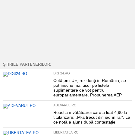
ȘTIRILE PARTENERILOR:
DIGI24.RO
Cetățenii UE, rezidenți în România, se
pot înscrie mai ușor pe listele
suplimentare de vot pentru
europarlamentare. Propunerea AEP
ADEVARUL.RO
Reacția învățătoarei care a luat 4,90 la
titularizare: „M-a trecut din iad în rai”. La
ce notă a ajuns după contestație
LIBERTATEA.RO