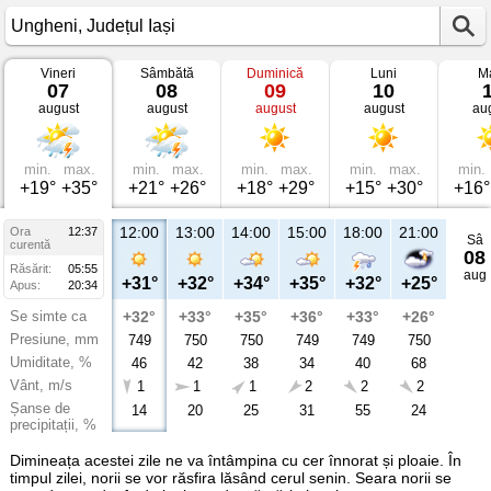
Vineri
Sâmbătă
Duminică
Luni
Ma
Vremea
07
08
09
10
în
august
august
august
august
au
Ungheni
Județul
Iași
min.
max.
min.
max.
min.
max.
min.
max.
min.
+19°
+35°
+21°
+26°
+18°
+29°
+15°
+30°
+16°
12:00
13:00
14:00
15:00
18:00
21:00
Ora
12:37
Sâ
curentă
08
Răsărit:
05:55
aug
+31°
+32°
+34°
+35°
+32°
+25°
Apus:
20:34
Se simte ca
+32°
+33°
+35°
+36°
+33°
+26°
Presiune, mm
749
750
750
749
749
750
Umiditate, %
46
42
38
34
40
68
Vânt, m/s
1
1
1
2
2
2
Șanse de
14
20
25
31
55
24
precipitații, %
Dimineața acestei zile ne va întâmpina cu cer înnorat și ploaie. În
timpul zilei, norii se vor răsfira lăsând cerul senin. Seara norii se