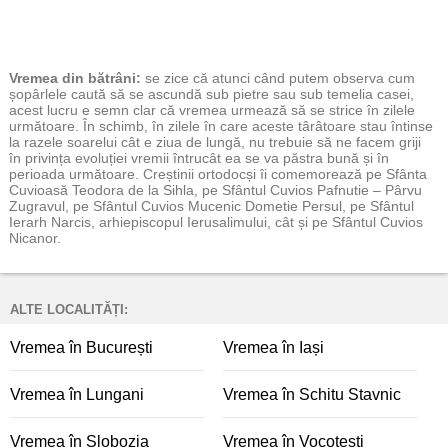
Vremea
din bătrâni:
se zice că atunci când putem observa cum
șopârlele caută să se ascundă sub pietre sau sub temelia casei,
acest lucru e semn clar că vremea urmează să se strice în zilele
următoare. În schimb, în zilele în care aceste târâtoare stau întinse
la razele soarelui cât e ziua de lungă, nu trebuie să ne facem griji
în privința evoluției vremii întrucât ea se va păstra bună și în
perioada următoare. Creștinii ortodocși îi comemorează pe Sfânta
Cuvioasă Teodora de la Sihla, pe Sfântul Cuvios Pafnutie – Pârvu
Zugravul, pe Sfântul Cuvios Mucenic Dometie Persul, pe Sfântul
Ierarh Narcis, arhiepiscopul Ierusalimului, cât și pe Sfântul Cuvios
Nicanor.
ALTE LOCALITĂȚI:
Vremea în București
Vremea în Iași
Vremea în Lungani
Vremea în Schitu Stavnic
Vremea în Slobozia
Vremea în Vocotești