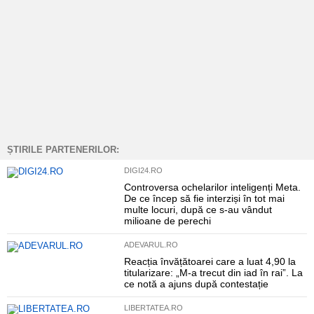
ȘTIRILE PARTENERILOR:
DIGI24.RO
Controversa ochelarilor inteligenți Meta.
De ce încep să fie interziși în tot mai
multe locuri, după ce s-au vândut
milioane de perechi
ADEVARUL.RO
Reacția învățătoarei care a luat 4,90 la
titularizare: „M-a trecut din iad în rai”. La
ce notă a ajuns după contestație
LIBERTATEA.RO