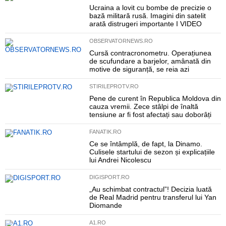
Ucraina a lovit cu bombe de precizie o
bază militară rusă. Imagini din satelit
arată distrugeri importante I VIDEO
OBSERVATORNEWS.RO
Cursă contracronometru. Operațiunea
de scufundare a barjelor, amânată din
motive de siguranță, se reia azi
STIRILEPROTV.RO
Pene de curent în Republica Moldova din
cauza vremii. Zece stâlpi de înaltă
tensiune ar fi fost afectați sau doborâți
FANATIK.RO
Ce se întâmplă, de fapt, la Dinamo.
Culisele startului de sezon și explicațiile
lui Andrei Nicolescu
DIGISPORT.RO
„Au schimbat contractul”! Decizia luată
de Real Madrid pentru transferul lui Yan
Diomande
A1.RO