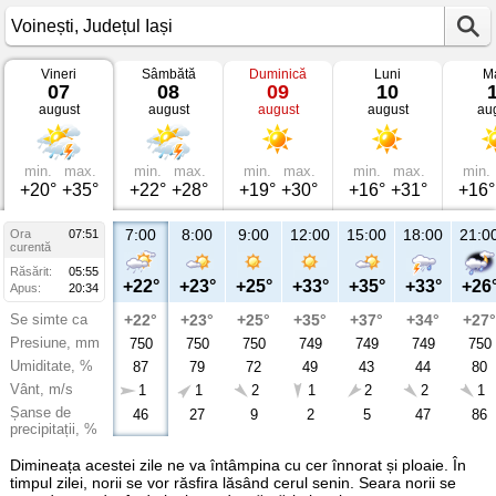
Vineri
Sâmbătă
Duminică
Luni
Ma
Vremea
07
08
09
10
în
august
august
august
august
au
Voinești
Județul
Iași
min.
max.
min.
max.
min.
max.
min.
max.
min.
+20°
+35°
+22°
+28°
+19°
+30°
+16°
+31°
+16°
7:00
8:00
9:00
12:00
15:00
18:00
21:0
Ora
07:51
curentă
Răsărit:
05:55
+22°
+23°
+25°
+33°
+35°
+33°
+26
Apus:
20:34
Se simte ca
+22°
+23°
+25°
+35°
+37°
+34°
+27°
Presiune, mm
750
750
750
749
749
749
750
Umiditate, %
87
79
72
49
43
44
80
Vânt, m/s
1
1
2
1
2
2
1
Șanse de
46
27
9
2
5
47
86
precipitații, %
Dimineața acestei zile ne va întâmpina cu cer înnorat și ploaie. În
timpul zilei, norii se vor răsfira lăsând cerul senin. Seara norii se