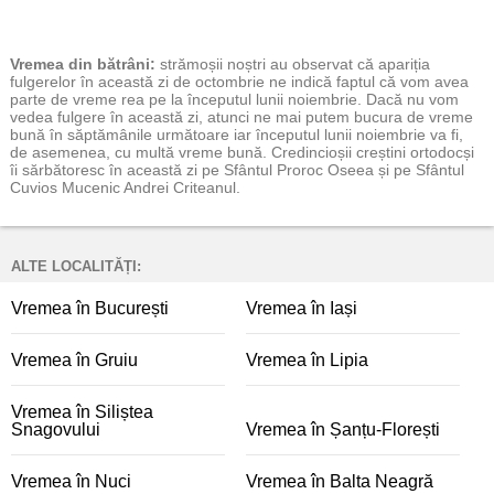
Vremea
din bătrâni:
strămoșii noștri au observat că apariția
fulgerelor în această zi de octombrie ne indică faptul că vom avea
parte de vreme rea pe la începutul lunii noiembrie. Dacă nu vom
vedea fulgere în această zi, atunci ne mai putem bucura de vreme
bună în săptămânile următoare iar începutul lunii noiembrie va fi,
de asemenea, cu multă vreme bună. Credincioșii creștini ortodocși
îi sărbătoresc în această zi pe Sfântul Proroc Oseea și pe Sfântul
Cuvios Mucenic Andrei Criteanul.
ALTE LOCALITĂȚI:
Vremea în București
Vremea în Iași
Vremea în Gruiu
Vremea în Lipia
Vremea în Siliștea
Snagovului
Vremea în Șanțu-Florești
Vremea în Nuci
Vremea în Balta Neagră