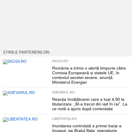
ȘTIRILE PARTENERILOR:
DIGI24.RO
România a trimis o alertă timpurie către
Comisia Europeană și statele UE, în
contextul secetei severe, anunță
Ministerul Energiei
ADEVARUL.RO
Reacția învățătoarei care a luat 4,90 la
titularizare: „M-a trecut din iad în rai”. La
ce notă a ajuns după contestație
LIBERTATEA.RO
Inundarea controlată a primei barje a
început, pe Brațul Bala: operațiune