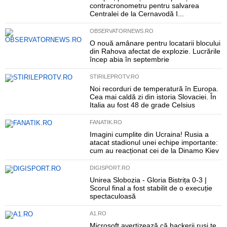
contracronometru pentru salvarea
Centralei de la Cernavodă I...
OBSERVATORNEWS.RO
O nouă amânare pentru locatarii blocului
din Rahova afectat de explozie. Lucrările
încep abia în septembrie
STIRILEPROTV.RO
Noi recorduri de temperatură în Europa.
Cea mai caldă zi din istoria Slovaciei. În
Italia au fost 48 de grade Celsius
FANATIK.RO
Imagini cumplite din Ucraina! Rusia a
atacat stadionul unei echipe importante:
cum au reacționat cei de la Dinamo Kiev
DIGISPORT.RO
Unirea Slobozia - Gloria Bistrița 0-3 |
Scorul final a fost stabilit de o execuție
spectaculoasă
A1.RO
Microsoft avertizează că hackerii ruși te