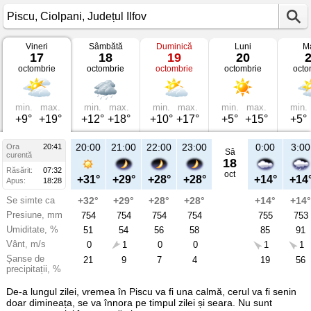
Vineri
Sâmbătă
Duminică
Luni
Ma
Vremea
17
18
19
20
în
octombrie
octombrie
octombrie
octombrie
octo
Piscu
pe
17
octombrie
2025
min.
max.
min.
max.
min.
max.
min.
max.
min.
Ciolpani,
+9°
+19°
+12°
+18°
+10°
+17°
+5°
+15°
+5°
Județul
Ilfov
20:00
21:00
22:00
23:00
0:00
3:00
Ora
20:41
Sâ
curentă
18
Răsărit:
07:32
oct
+31°
+29°
+28°
+28°
+14°
+14
Apus:
18:28
Se simte ca
+32°
+29°
+28°
+28°
+14°
+14°
Presiune, mm
754
754
754
754
755
753
Umiditate, %
51
54
56
58
85
91
Vânt, m/s
0
1
0
0
1
1
Șanse de
21
9
7
4
19
56
precipitații, %
De-a lungul zilei, vremea în Piscu va fi una calmă, cerul va fi senin
doar dimineața, se va înnora pe timpul zilei și seara. Nu sunt