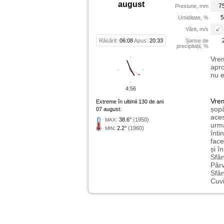
august
7
Presiune, mm
5
Umiditate, %
Vânt, m/s
Răsărit:
06:08
Apus:
20:33
Șanse de
precipitații, %
Vrem
apro
nu e
4:56
Vre
Extreme în ultimii 130 de ani
șopâ
07 august:
aces
:
38.6°
(1950)
MAX
urmă
:
2.2°
(1960)
MIN
înti
face
și î
Sfân
Pârv
Sfân
Cuvi