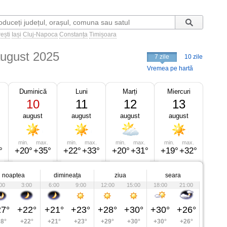
ești
Iași
Cluj-Napoca
Constanța
Timișoara
august 2025
7 zile
10 zile
Vremea pe hartă
Duminică
Luni
Marți
Miercuri
10
11
12
13
august
august
august
august
min.
max.
min.
max.
min.
max.
min.
max.
°
+20°
+35°
+22°
+33°
+20°
+31°
+19°
+32°
noaptea
dimineața
ziua
seara
00
3:00
6:00
9:00
12:00
15:00
18:00
21:00
7°
+22°
+21°
+23°
+28°
+30°
+30°
+26°
8°
+22°
+21°
+23°
+29°
+30°
+30°
+26°