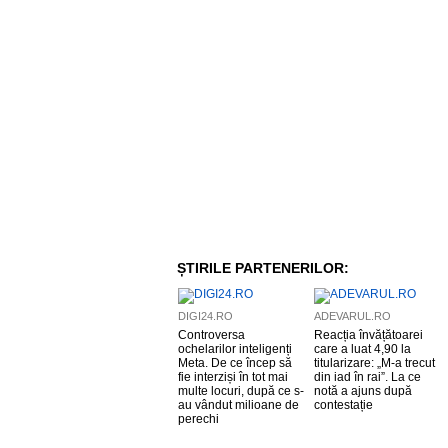
ȘTIRILE PARTENERILOR:
DIGI24.RO
ADEVARUL.RO
Controversa
Reacția învățătoarei
ochelarilor inteligenți
care a luat 4,90 la
Meta. De ce încep să
titularizare: „M-a trecut
fie interziși în tot mai
din iad în rai”. La ce
multe locuri, după ce s-
notă a ajuns după
au vândut milioane de
contestație
perechi