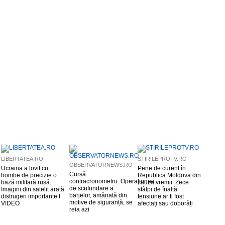
LIBERTATEA.RO
STIRILEPROTV.RO
OBSERVATORNEWS.RO
Ucraina a lovit cu
Pene de curent în
Cursă
bombe de precizie o
Republica Moldova din
contracronometru. Operațiunea
bază militară rusă.
cauza vremii. Zece
de scufundare a
Imagini din satelit arată
stâlpi de înaltă
barjelor, amânată din
distrugeri importante I
tensiune ar fi fost
motive de siguranță, se
VIDEO
afectați sau doborâți
reia azi