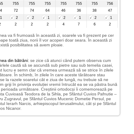
55
755
755
755
755
755
755
756
4
72
74
64
46
36
38
47
1
2
2
1
2
1
2
1
2
2
2
2
4
7
6
2
ea va fi frumoasă în această zi, soarele va fi prezent pe cer
ape toată ziua, norii îl vor acoperi doar seara. În această zi
xistă posibilitatea să avem ploaie.
mea
din bătrâni:
se zice că atunci când putem observa cum
rlele caută să se ascundă sub pietre sau sub temelia casei,
t lucru e semn clar că vremea urmează să se strice în zilele
toare. În schimb, în zilele în care aceste târâtoare stau
nse la razele soarelui cât e ziua de lungă, nu trebuie să ne
m griji în privința evoluției vremii întrucât ea se va păstra bună
n perioada următoare. Creștinii ortodocși îi comemorează pe
ta Cuvioasă Teodora de la Sihla, pe Sfântul Cuvios Pafnutie –
u Zugravul, pe Sfântul Cuvios Mucenic Dometie Persul, pe
tul Ierarh Narcis, arhiepiscopul Ierusalimului, cât și pe Sfântul
os Nicanor.