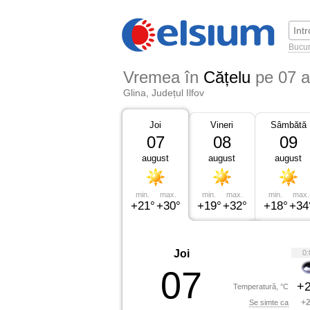
Bucur
Vremea în
Cățelu
pe 07 
Glina, Județul Ilfov
Joi
Vineri
Sâmbătă
07
08
09
august
august
august
min.
max.
min.
max.
min.
max.
+21°
+30°
+19°
+32°
+18°
+34
Joi
0:
07
+2
Temperatură, °C
+2
Se simte ca