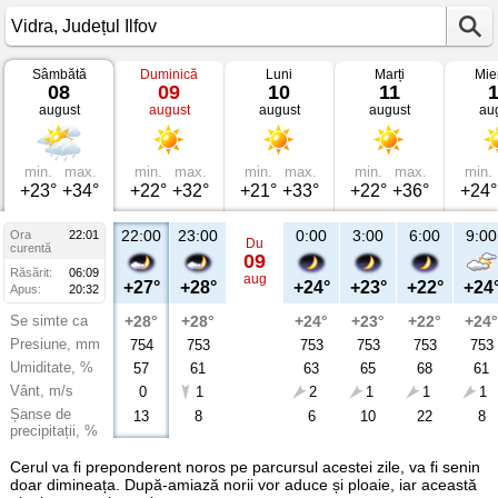
Sâmbătă
Duminică
Luni
Marți
Mie
Vremea
08
09
10
11
în
august
august
august
august
au
Vidra
Județul
Ilfov
min.
max.
min.
max.
min.
max.
min.
max.
min.
+23°
+34°
+22°
+32°
+21°
+33°
+22°
+36°
+24°
22:00
23:00
0:00
3:00
6:00
9:00
Ora
22:01
Du
curentă
09
Răsărit:
06:09
aug
+27°
+28°
+24°
+23°
+22°
+24
Apus:
20:32
Se simte ca
+28°
+28°
+24°
+23°
+22°
+24°
Presiune, mm
754
753
753
753
753
753
Umiditate, %
57
61
63
65
68
61
Vânt, m/s
0
1
2
1
1
1
Șanse de
13
8
6
10
22
8
precipitații, %
Cerul va fi preponderent noros pe parcursul acestei zile, va fi senin
doar dimineața. După-amiază norii vor aduce și ploaie, iar această