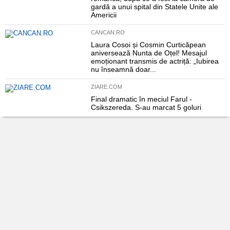
gardă a unui spital din Statele Unite ale
Americii
CANCAN.RO
Laura Cosoi și Cosmin Curticăpean
aniversează Nunta de Oțel! Mesajul
emoționant transmis de actriță: „Iubirea
nu înseamnă doar...
ZIARE.COM
Final dramatic în meciul Farul -
Csikszereda. S-au marcat 5 goluri