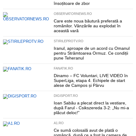
însoțitoare de zbor
OBSERVATORNEWS.RO
Care este noua băutură preferată a
românilor. Vânzările au explodat în
această vară
STIRILEPROTV.RO
Iranul, aproape de un acord cu Omanul
pentru Strâmtoarea Ormuz. Ce condiții
pune Teheranul
FANATIK.RO
Dinamo – FC Voluntari, LIVE VIDEO în
SuperLiga, etapa 4. Echipele de start
alese de Campos și Pârvu
DIGISPORT.RO
Ioan Sabău a plecat direct la vestiare,
după Farul - Csikszereda 3-2: „Nu mi-a
plăcut deloc!”
A1.RO
Ce sumă colosală avut de plată o
româncă, după ce a fost la camera de