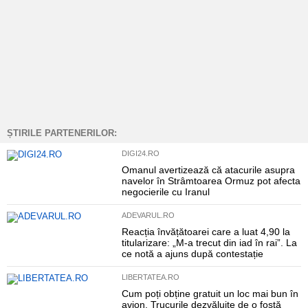
ȘTIRILE PARTENERILOR:
DIGI24.RO
Omanul avertizează că atacurile asupra
navelor în Strâmtoarea Ormuz pot afecta
negocierile cu Iranul
ADEVARUL.RO
Reacția învățătoarei care a luat 4,90 la
titularizare: „M-a trecut din iad în rai”. La
ce notă a ajuns după contestație
LIBERTATEA.RO
Cum poți obține gratuit un loc mai bun în
avion. Trucurile dezvăluite de o fostă