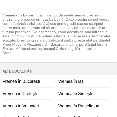
Vremea
din bătrâni:
câinii ne pot da unele semne precise cu
privire la vremea ce urmează să vină. Dacă aceștia se pot vedea
cum mănâncă iarbă, se tăvălesc prin ogradă sau se scarpină
foarte mult, atunci vom ști că urmează să vină ploaie sau chiar o
furtună puternică. De asemenea, când aceștia se aud lătrând la
lună în timpul nopții, ne putem aștepta la vreme rea și temperaturi
scăzute. Biserica creștină ortodoxă îl sărbătorește atât pe Sfântul
Preot Mucenic Alexandru din Basarabia, cât și pe Sfântul Ierarh
Emilian Mărturisitorul, episcopul Cizicului, și Miron, episcopul
Cretei.
ALTE LOCALITĂȚI:
Vremea în București
Vremea în Iași
Vremea în Crețești
Vremea în Sintești
Vremea în Voluntari
Vremea în Pantelimon