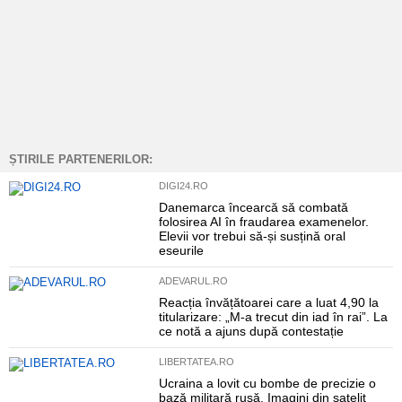
ȘTIRILE PARTENERILOR:
DIGI24.RO
Danemarca încearcă să combată
folosirea AI în fraudarea examenelor.
Elevii vor trebui să-și susțină oral
eseurile
ADEVARUL.RO
Reacția învățătoarei care a luat 4,90 la
titularizare: „M-a trecut din iad în rai”. La
ce notă a ajuns după contestație
LIBERTATEA.RO
Ucraina a lovit cu bombe de precizie o
bază militară rusă. Imagini din satelit