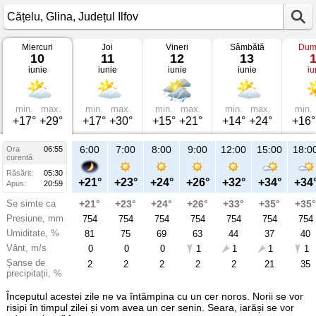
Miercuri
Joi
Vineri
Sâmbătă
Dum
Vremea
10
11
12
13
în
iunie
iunie
iunie
iunie
iu
Cățelu
pe
10
iunie
2026
min.
max.
min.
max.
min.
max.
min.
max.
min.
Glina,
+17°
+29°
+17°
+30°
+15°
+21°
+14°
+24°
+16°
Județul
Ilfov
6:00
7:00
8:00
9:00
12:00
15:00
18:0
Ora
06:55
curentă
Răsărit:
05:30
+21°
+23°
+24°
+26°
+32°
+34°
+34
Apus:
20:59
Se simte ca
+21°
+23°
+24°
+26°
+33°
+35°
+35°
Presiune, mm
754
754
754
754
754
754
754
Umiditate, %
81
75
69
63
44
37
40
Vânt, m/s
0
0
0
1
1
1
1
Șanse de
2
2
2
2
2
21
35
precipitații, %
Începutul acestei zile ne va întâmpina cu un cer noros. Norii se vor
risipi în timpul zilei și vom avea un cer senin. Seara, iarăși se vor