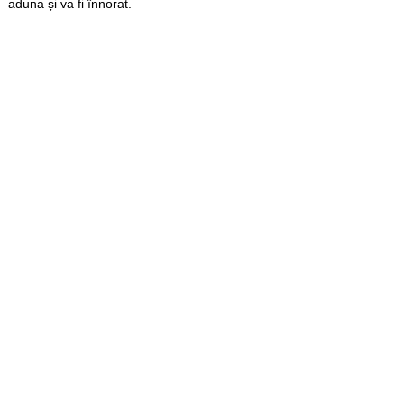
aduna și va fi înnorat.