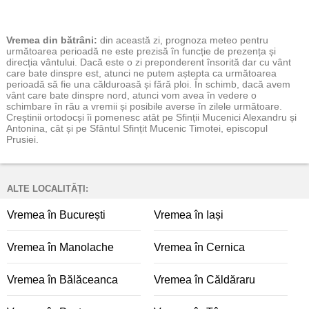
Vremea
din bătrâni:
din această zi, prognoza meteo pentru
următoarea perioadă ne este prezisă în funcție de prezența și
direcția vântului. Dacă este o zi preponderent însorită dar cu vânt
care bate dinspre est, atunci ne putem aștepta ca următoarea
perioadă să fie una călduroasă și fără ploi. În schimb, dacă avem
vânt care bate dinspre nord, atunci vom avea în vedere o
schimbare în rău a vremii și posibile averse în zilele următoare.
Creștinii ortodocși îi pomenesc atât pe Sfinții Mucenici Alexandru și
Antonina, cât și pe Sfântul Sfințit Mucenic Timotei, episcopul
Prusiei.
ALTE LOCALITĂȚI:
Vremea în București
Vremea în Iași
Vremea în Manolache
Vremea în Cernica
Vremea în Bălăceanca
Vremea în Căldăraru