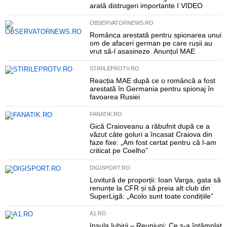
arată distrugeri importante I VIDEO
OBSERVATORNEWS.RO
Românca arestată pentru spionarea unui
om de afaceri german pe care rușii au
vrut să-l asasineze. Anunțul MAE
STIRILEPROTV.RO
Reacția MAE după ce o româncă a fost
arestată în Germania pentru spionaj în
favoarea Rusiei
FANATIK.RO
Gică Craioveanu a răbufnit după ce a
văzut câte goluri a încasat Craiova din
faze fixe: „Am fost certat pentru că l-am
criticat pe Coelho”
DIGISPORT.RO
Lovitură de proporții: Ioan Varga, gata să
renunțe la CFR și să preia alt club din
SuperLigă: „Acolo sunt toate condițiile”
A1.RO
Insula Iubirii – Reuniuni: Ce s-a întâmplat