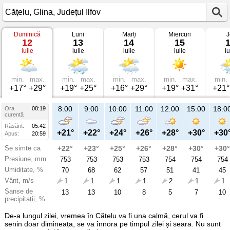
Duminică
Luni
Marți
Miercuri
J
Vremea
12
13
14
15
în
iulie
iulie
iulie
iulie
iu
Cățelu
pe
12
iulie
2026
min.
max.
min.
max.
min.
max.
min.
max.
min.
Glina,
+17°
+29°
+19°
+25°
+16°
+29°
+19°
+31°
+21°
Județul
Ilfov
8:00
9:00
10:00
11:00
12:00
15:00
18:0
Ora
08:19
curentă
Răsărit:
05:42
+21°
+22°
+24°
+26°
+28°
+30°
+30
Apus:
20:59
Se simte ca
+22°
+23°
+25°
+26°
+28°
+30°
+30°
Presiune, mm
753
753
753
753
754
754
754
Umiditate, %
70
68
62
57
51
41
45
Vânt, m/s
1
1
1
1
2
1
1
Șanse de
13
13
10
8
5
7
10
precipitații, %
De-a lungul zilei, vremea în Cățelu va fi una calmă, cerul va fi
senin doar dimineața, se va înnora pe timpul zilei și seara. Nu sunt