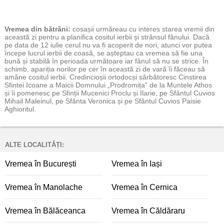
Vremea
din bătrâni:
cosașii urmăreau cu interes starea vremii din
această zi pentru a planifica cositul ierbii și strânsul fânului. Dacă
pe data de 12 iulie cerul nu va fi acoperit de nori, atunci vor putea
începe lucrul ierbii de coasă, se așteptau ca vremea să fie una
bună și stabilă în perioada următoare iar fânul să nu se strice. În
schimb, apariția norilor pe cer în această zi de vară îi făceau să
amâne cositul ierbii. Credincioșii ortodocși sărbătoresc Cinstirea
Sfintei Icoane a Maicii Domnului „Prodromița” de la Muntele Athos
și îi pomenesc pe Sfinții Mucenici Proclu și Ilarie, pe Sfântul Cuvios
Mihail Maleinul, pe Sfânta Veronica și pe Sfântul Cuvios Paisie
Aghioritul.
ALTE LOCALITĂȚI:
Vremea în București
Vremea în Iași
Vremea în Manolache
Vremea în Cernica
Vremea în Bălăceanca
Vremea în Căldăraru