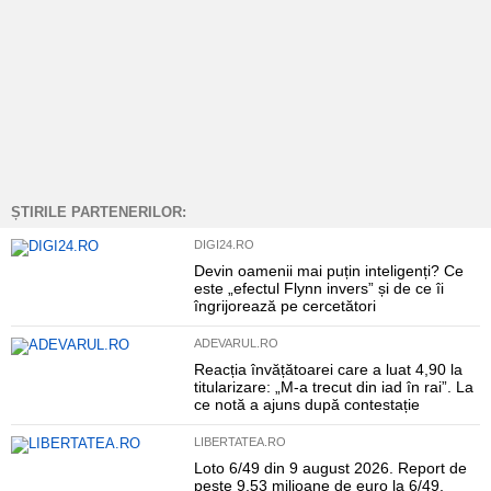
ȘTIRILE PARTENERILOR:
DIGI24.RO
Devin oamenii mai puțin inteligenți? Ce
este „efectul Flynn invers” și de ce îi
îngrijorează pe cercetători
ADEVARUL.RO
Reacția învățătoarei care a luat 4,90 la
titularizare: „M-a trecut din iad în rai”. La
ce notă a ajuns după contestație
LIBERTATEA.RO
Loto 6/49 din 9 august 2026. Report de
peste 9,53 milioane de euro la 6/49,