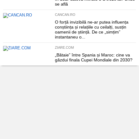
se află
CANCAN.RO
O forță invizibilă ne-ar putea influența
conștiința și relațiile cu ceilalți, susțin
oamenii de știință. De ce „simțim”
instantaneu o...
ZIARE.COM
„Bătaie” între Spania și Maroc: cine va
găzdui finala Cupei Mondiale din 2030?