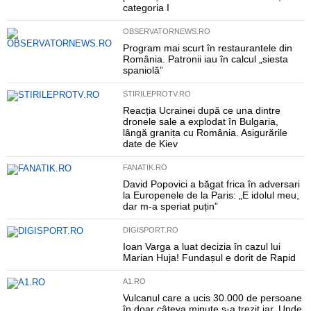
categoria I
OBSERVATORNEWS.RO
Program mai scurt în restaurantele din
România. Patronii iau în calcul „siesta
spaniolă”
STIRILEPROTV.RO
Reacția Ucrainei după ce una dintre
dronele sale a explodat în Bulgaria,
lângă granița cu România. Asigurările
date de Kiev
FANATIK.RO
David Popovici a băgat frica în adversari
la Europenele de la Paris: „E idolul meu,
dar m-a speriat puțin”
DIGISPORT.RO
Ioan Varga a luat decizia în cazul lui
Marian Huja! Fundașul e dorit de Rapid
A1.RO
Vulcanul care a ucis 30.000 de persoane
în doar câteva minute s-a trezit iar. Unde