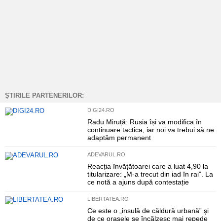
ȘTIRILE PARTENERILOR:
DIGI24.RO
Radu Miruță: Rusia își va modifica în
continuare tactica, iar noi va trebui să ne
adaptăm permanent
ADEVARUL.RO
Reacția învățătoarei care a luat 4,90 la
titularizare: „M-a trecut din iad în rai”. La
ce notă a ajuns după contestație
LIBERTATEA.RO
Ce este o „insulă de căldură urbană” și
de ce orașele se încălzesc mai repede