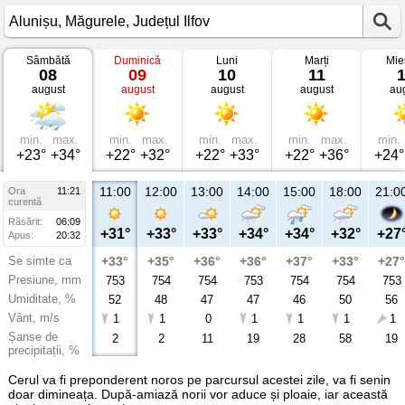
Sâmbătă
Duminică
Luni
Marți
Mie
Vremea
08
09
10
11
în
august
august
august
august
au
Alunișu
Măgurele,
Județul
Ilfov
min.
max.
min.
max.
min.
max.
min.
max.
min.
+23°
+34°
+22°
+32°
+22°
+33°
+22°
+36°
+24°
11:00
12:00
13:00
14:00
15:00
18:00
21:0
Ora
11:21
curentă
Răsărit:
06:09
+31°
+33°
+33°
+34°
+34°
+32°
+27
Apus:
20:32
Se simte ca
+33°
+35°
+36°
+36°
+37°
+33°
+27°
Presiune, mm
753
754
754
753
754
754
753
Umiditate, %
52
48
47
47
46
50
56
Vânt, m/s
1
1
0
1
1
1
1
Șanse de
2
2
11
19
28
58
19
precipitații, %
Cerul va fi preponderent noros pe parcursul acestei zile, va fi senin
doar dimineața. După-amiază norii vor aduce și ploaie, iar această