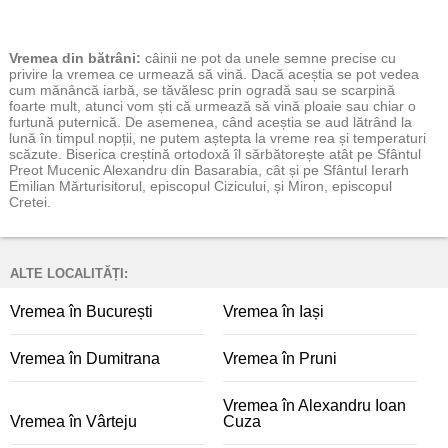
Vremea
din bătrâni:
câinii ne pot da unele semne precise cu
privire la vremea ce urmează să vină. Dacă aceștia se pot vedea
cum mănâncă iarbă, se tăvălesc prin ogradă sau se scarpină
foarte mult, atunci vom ști că urmează să vină ploaie sau chiar o
furtună puternică. De asemenea, când aceștia se aud lătrând la
lună în timpul nopții, ne putem aștepta la vreme rea și temperaturi
scăzute. Biserica creștină ortodoxă îl sărbătorește atât pe Sfântul
Preot Mucenic Alexandru din Basarabia, cât și pe Sfântul Ierarh
Emilian Mărturisitorul, episcopul Cizicului, și Miron, episcopul
Cretei.
ALTE LOCALITĂȚI:
Vremea în București
Vremea în Iași
Vremea în Dumitrana
Vremea în Pruni
Vremea în Alexandru Ioan
Vremea în Vârteju
Cuza