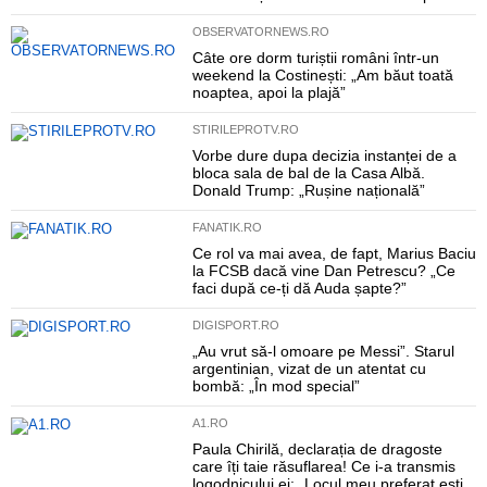
OBSERVATORNEWS.RO
Câte ore dorm turiștii români într-un
weekend la Costinești: „Am băut toată
noaptea, apoi la plajă”
STIRILEPROTV.RO
Vorbe dure dupa decizia instanței de a
bloca sala de bal de la Casa Albă.
Donald Trump: „Rușine națională”
FANATIK.RO
Ce rol va mai avea, de fapt, Marius Baciu
la FCSB dacă vine Dan Petrescu? „Ce
faci după ce-ți dă Auda șapte?”
DIGISPORT.RO
„Au vrut să-l omoare pe Messi”. Starul
argentinian, vizat de un atentat cu
bombă: „În mod special”
A1.RO
Paula Chirilă, declarația de dragoste
care îți taie răsuflarea! Ce i-a transmis
logodnicului ei: „Locul meu preferat ești