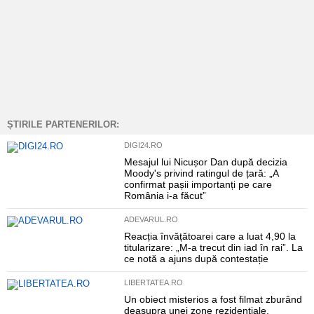
ȘTIRILE PARTENERILOR:
DIGI24.RO
Mesajul lui Nicușor Dan după decizia
Moody's privind ratingul de țară: „A
confirmat pașii importanți pe care
România i-a făcut”
ADEVARUL.RO
Reacția învățătoarei care a luat 4,90 la
titularizare: „M-a trecut din iad în rai”. La
ce notă a ajuns după contestație
LIBERTATEA.RO
Un obiect misterios a fost filmat zburând
deasupra unei zone rezidențiale.