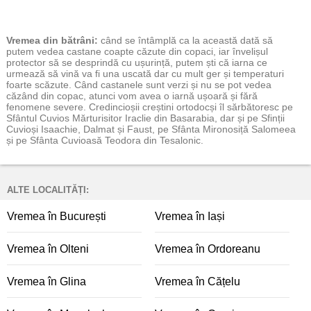
Vremea
din bătrâni:
când se întâmplă ca la această dată să
putem vedea castane coapte căzute din copaci, iar învelișul
protector să se desprindă cu ușurință, putem ști că iarna ce
urmează să vină va fi una uscată dar cu mult ger și temperaturi
foarte scăzute. Când castanele sunt verzi și nu se pot vedea
căzând din copac, atunci vom avea o iarnă ușoară și fără
fenomene severe. Credincioșii creștini ortodocși îl sărbătoresc pe
Sfântul Cuvios Mărturisitor Iraclie din Basarabia, dar și pe Sfinții
Cuvioși Isaachie, Dalmat și Faust, pe Sfânta Mironosiță Salomeea
și pe Sfânta Cuvioasă Teodora din Tesalonic.
ALTE LOCALITĂȚI:
Vremea în București
Vremea în Iași
Vremea în Olteni
Vremea în Ordoreanu
Vremea în Glina
Vremea în Cățelu