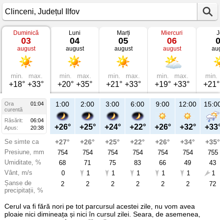
Duminică
Luni
Marți
Miercuri
J
Vremea
03
04
05
06
în
august
august
august
august
au
Clinceni
pe
03
august
2025
min.
max.
min.
max.
min.
max.
min.
max.
min.
Județul
+18°
+33°
+20°
+35°
+21°
+33°
+19°
+33°
+21°
Ilfov
1:00
2:00
3:00
6:00
9:00
12:00
15:0
Ora
01:04
curentă
Răsărit:
06:04
+26°
+25°
+24°
+22°
+26°
+32°
+33
Apus:
20:38
Se simte ca
+27°
+26°
+25°
+22°
+26°
+34°
+35°
Presiune, mm
754
754
754
754
754
754
755
Umiditate, %
68
71
75
83
66
49
43
Vânt, m/s
0
1
1
1
1
1
1
Șanse de
2
2
2
2
2
2
72
precipitații, %
Cerul va fi fără nori pe tot parcursul acestei zile, nu vom avea
ploaie nici dimineața și nici în cursul zilei. Seara, de asemenea,