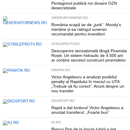
Pentagonul publică noi dosare OZN
desecretizate
OBSERVATORNEWS.RO
România scapă iar de „junk”. Moody's
menține și ea ratingul suveran
recomandat pentru investitori
STIRILEPROTV.RO
Descoperire senzațională lângă Piramida
Roșie: Un sistem hidraulic de 4.500 ani
ar conține secretul construirii piramidelor
FANATIK.RO
Victor Angelescu a analizat posibilul
penalty al Rapidului în meciul cu UTA:
„Trebuie să fiu corect”. Anunț despre un
nou transfer
DIGISPORT.RO
Rapid a dat lovitura! Victor Angelescu a
anunțat transferul: „Foarte bun”
A1.RO
Bianca Pop de la Insula Iubirii a dat