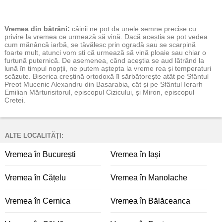
Vremea
din bătrâni:
câinii ne pot da unele semne precise cu
privire la vremea ce urmează să vină. Dacă aceștia se pot vedea
cum mănâncă iarbă, se tăvălesc prin ogradă sau se scarpină
foarte mult, atunci vom ști că urmează să vină ploaie sau chiar o
furtună puternică. De asemenea, când aceștia se aud lătrând la
lună în timpul nopții, ne putem aștepta la vreme rea și temperaturi
scăzute. Biserica creștină ortodoxă îl sărbătorește atât pe Sfântul
Preot Mucenic Alexandru din Basarabia, cât și pe Sfântul Ierarh
Emilian Mărturisitorul, episcopul Cizicului, și Miron, episcopul
Cretei.
ALTE LOCALITĂȚI:
Vremea în București
Vremea în Iași
Vremea în Cățelu
Vremea în Manolache
Vremea în Cernica
Vremea în Bălăceanca