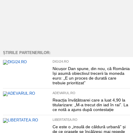
ȘTIRILE PARTENERILOR:
DIGI24.RO
Nicușor Dan spune, din nou, că România
își asumă obiectivul trecerii la moneda
euro: „E un proces de durată care
trebuie prioritizat”
ADEVARUL.RO
Reacția învățătoarei care a luat 4,90 la
titularizare: „M-a trecut din iad în rai”. La
ce notă a ajuns după contestație
LIBERTATEA.RO
Ce este o „insulă de căldură urbană” și
de ce orașele se încălzesc mai repede