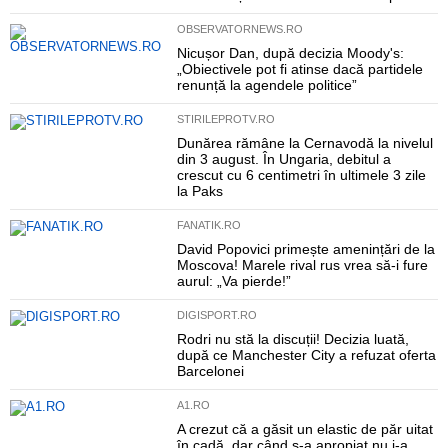
OBSERVATORNEWS.RO
Nicușor Dan, după decizia Moody's:
„Obiectivele pot fi atinse dacă partidele
renunță la agendele politice”
STIRILEPROTV.RO
Dunărea rămâne la Cernavodă la nivelul
din 3 august. În Ungaria, debitul a
crescut cu 6 centimetri în ultimele 3 zile
la Paks
FANATIK.RO
David Popovici primește amenințări de la
Moscova! Marele rival rus vrea să-i fure
aurul: „Va pierde!”
DIGISPORT.RO
Rodri nu stă la discuții! Decizia luată,
după ce Manchester City a refuzat oferta
Barcelonei
A1.RO
A crezut că a găsit un elastic de păr uitat
în cadă, dar când s-a apropiat nu i-a