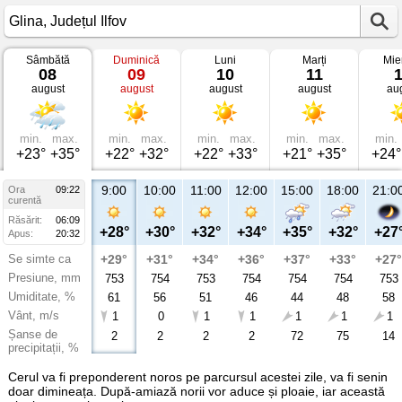
Sâmbătă
Duminică
Luni
Marți
Mie
Vremea
08
09
10
11
în
august
august
august
august
au
Glina
Județul
Ilfov
min.
max.
min.
max.
min.
max.
min.
max.
min.
+23°
+35°
+22°
+32°
+22°
+33°
+21°
+35°
+24°
9:00
10:00
11:00
12:00
15:00
18:00
21:0
Ora
09:22
curentă
Răsărit:
06:09
+28°
+30°
+32°
+34°
+35°
+32°
+27
Apus:
20:32
Se simte ca
+29°
+31°
+34°
+36°
+37°
+33°
+27°
Presiune, mm
753
754
753
754
754
754
753
Umiditate, %
61
56
51
46
44
48
58
Vânt, m/s
1
0
1
1
1
1
1
Șanse de
2
2
2
2
72
75
14
precipitații, %
Cerul va fi preponderent noros pe parcursul acestei zile, va fi senin
doar dimineața. După-amiază norii vor aduce și ploaie, iar această