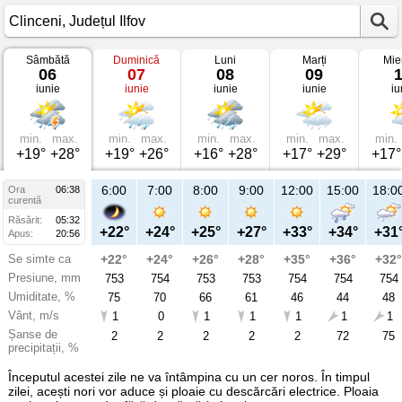
Sâmbătă
Duminică
Luni
Marți
Mie
Vremea
06
07
08
09
în
iunie
iunie
iunie
iunie
iu
Clinceni
pe
06
iunie
2026
min.
max.
min.
max.
min.
max.
min.
max.
min.
Județul
+19°
+28°
+19°
+26°
+16°
+28°
+17°
+29°
+17°
Ilfov
6:00
7:00
8:00
9:00
12:00
15:00
18:0
Ora
06:38
curentă
Răsărit:
05:32
+22°
+24°
+25°
+27°
+33°
+34°
+31
Apus:
20:56
Se simte ca
+22°
+24°
+26°
+28°
+35°
+36°
+32°
Presiune, mm
753
754
753
753
754
754
754
Umiditate, %
75
70
66
61
46
44
48
Vânt, m/s
1
0
1
1
1
1
1
Șanse de
2
2
2
2
2
72
75
precipitații, %
Începutul acestei zile ne va întâmpina cu un cer noros. În timpul
zilei, acești nori vor aduce și ploaie cu descărcări electrice. Ploaia