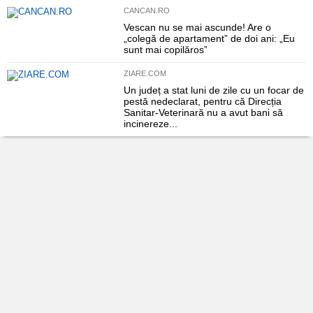
CANCAN.RO
Vescan nu se mai ascunde! Are o
„colegă de apartament” de doi ani: „Eu
sunt mai copilăros”
ZIARE.COM
Un județ a stat luni de zile cu un focar de
pestă nedeclarat, pentru că Direcția
Sanitar-Veterinară nu a avut bani să
incinereze...