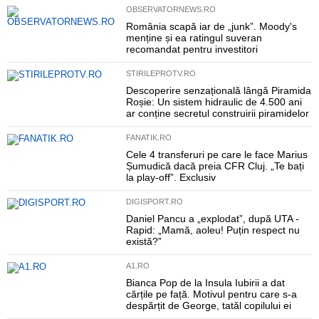
OBSERVATORNEWS.RO
România scapă iar de „junk”. Moody's
menține și ea ratingul suveran
recomandat pentru investitori
STIRILEPROTV.RO
Descoperire senzațională lângă Piramida
Roșie: Un sistem hidraulic de 4.500 ani
ar conține secretul construirii piramidelor
FANATIK.RO
Cele 4 transferuri pe care le face Marius
Șumudică dacă preia CFR Cluj. „Te bați
la play-off”. Exclusiv
DIGISPORT.RO
Daniel Pancu a „explodat”, după UTA -
Rapid: „Mamă, aoleu! Puțin respect nu
există?”
A1.RO
Bianca Pop de la Insula Iubirii a dat
cărțile pe față. Motivul pentru care s-a
despărțit de George, tatăl copilului ei