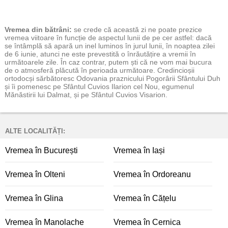
Vremea
din bătrâni:
se crede că această zi ne poate prezice
vremea viitoare în funcție de aspectul lunii de pe cer astfel: dacă
se întâmplă să apară un inel luminos în jurul lunii, în noaptea zilei
de 6 iunie, atunci ne este prevestită o înrăutățire a vremii în
următoarele zile. În caz contrar, putem ști că ne vom mai bucura
de o atmosferă plăcută în perioada următoare. Credincioșii
ortodocși sărbătoresc Odovania praznicului Pogorârii Sfântului Duh
și îi pomenesc pe Sfântul Cuvios Ilarion cel Nou, egumenul
Mănăstirii lui Dalmat, și pe Sfântul Cuvios Visarion.
ALTE LOCALITĂȚI:
Vremea în București
Vremea în Iași
Vremea în Olteni
Vremea în Ordoreanu
Vremea în Glina
Vremea în Cățelu
Vremea în Manolache
Vremea în Cernica