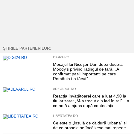
ȘTIRILE PARTENERILOR:
DIGI24.RO
Mesajul lui Nicușor Dan după decizia
Moody's privind ratingul de țară: „A
confirmat pașii importanți pe care
România i-a făcut”
ADEVARUL.RO
Reacția învățătoarei care a luat 4,90 la
titularizare: „M-a trecut din iad în rai”. La
ce notă a ajuns după contestație
LIBERTATEA.RO
Ce este o „insulă de căldură urbană” și
de ce orașele se încălzesc mai repede