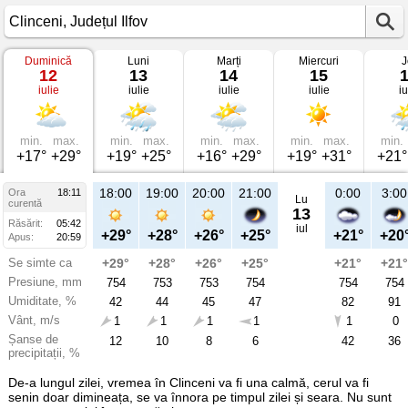
Duminică
Luni
Marți
Miercuri
J
Vremea
12
13
14
15
în
iulie
iulie
iulie
iulie
iu
Clinceni
pe
12
iulie
2026
min.
max.
min.
max.
min.
max.
min.
max.
min.
Județul
+17°
+29°
+19°
+25°
+16°
+29°
+19°
+31°
+21°
Ilfov
18:00
19:00
20:00
21:00
0:00
3:00
Ora
18:11
Lu
curentă
13
Răsărit:
05:42
iul
+29°
+28°
+26°
+25°
+21°
+20
Apus:
20:59
Se simte ca
+29°
+28°
+26°
+25°
+21°
+21°
Presiune, mm
754
753
753
754
754
754
Umiditate, %
42
44
45
47
82
91
Vânt, m/s
1
1
1
1
1
0
Șanse de
12
10
8
6
42
36
precipitații, %
De-a lungul zilei, vremea în Clinceni va fi una calmă, cerul va fi
senin doar dimineața, se va înnora pe timpul zilei și seara. Nu sunt