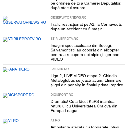
pe ordinea de zi a Camerei Deputaților,
după atacul asupra...
OBSERVATORNEWS.RO
Trafic restricționat pe A2, la Cernavodă,
după un accident cu 6 mașini
STIRILEPROTV.RO
Imagini spectaculoase din Bucegi.
Salvamontiștii au coborât din elicopter
pentru a recupera doi alpiniști germani |
VIDEO
FANATIK.RO
Liga 2, LIVE VIDEO etapa 2. Chindia –
Metaloglobus se joacă acum. Eliminare
și gol din penalty în finalul primei reprize
DIGISPORT.RO
Dramatic! Ce a făcut KuPS înaintea
returului cu Universitatea Craiova din
Europa League
A1.RO
Ambulanță atacată cu topoarele într-o