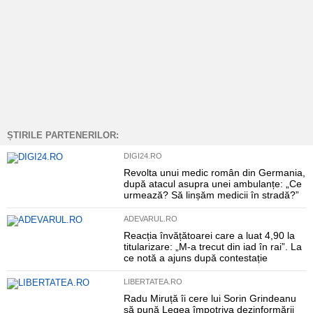
ȘTIRILE PARTENERILOR:
DIGI24.RO
Revolta unui medic român din Germania,
după atacul asupra unei ambulanțe: „Ce
urmează? Să linșăm medicii în stradă?”
ADEVARUL.RO
Reacția învățătoarei care a luat 4,90 la
titularizare: „M-a trecut din iad în rai”. La
ce notă a ajuns după contestație
LIBERTATEA.RO
Radu Miruță îi cere lui Sorin Grindeanu
să pună Legea împotriva dezinformării