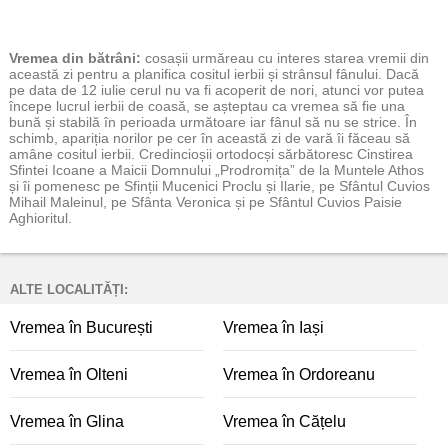
Vremea
din bătrâni:
cosașii urmăreau cu interes starea vremii din
această zi pentru a planifica cositul ierbii și strânsul fânului. Dacă
pe data de 12 iulie cerul nu va fi acoperit de nori, atunci vor putea
începe lucrul ierbii de coasă, se așteptau ca vremea să fie una
bună și stabilă în perioada următoare iar fânul să nu se strice. În
schimb, apariția norilor pe cer în această zi de vară îi făceau să
amâne cositul ierbii. Credincioșii ortodocși sărbătoresc Cinstirea
Sfintei Icoane a Maicii Domnului „Prodromița” de la Muntele Athos
și îi pomenesc pe Sfinții Mucenici Proclu și Ilarie, pe Sfântul Cuvios
Mihail Maleinul, pe Sfânta Veronica și pe Sfântul Cuvios Paisie
Aghioritul.
ALTE LOCALITĂȚI:
Vremea în București
Vremea în Iași
Vremea în Olteni
Vremea în Ordoreanu
Vremea în Glina
Vremea în Cățelu