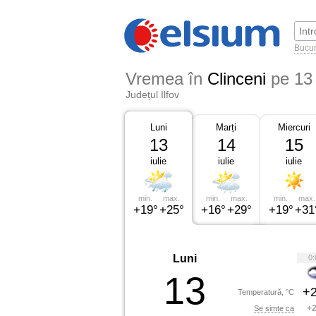
Bucur
Vremea în
Clinceni
pe 13 
Județul Ilfov
Luni
Marți
Miercuri
13
14
15
iulie
iulie
iulie
min.
max.
min.
max.
min.
max.
+19°
+25°
+16°
+29°
+19°
+31
Luni
0:
13
+2
Temperatură, °C
+2
Se simte ca