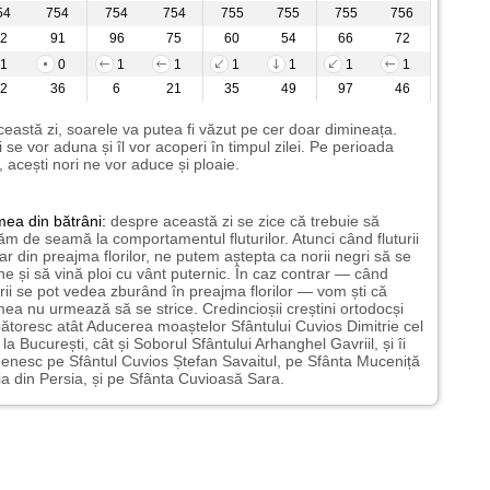
54
754
754
754
755
755
755
756
2
91
96
75
60
54
66
72
1
0
1
1
1
1
1
1
2
36
6
21
35
49
97
46
ceastă zi, soarele va putea fi văzut pe cer doar dimineața.
i se vor aduna și îl vor acoperi în timpul zilei. Pe perioada
i, acești nori ne vor aduce și ploaie.
mea
din bătrâni:
despre această zi se zice că trebuie să
m de seamă la comportamentul fluturilor. Atunci când fluturii
ar din preajma florilor, ne putem aștepta ca norii negri să se
e și să vină ploi cu vânt puternic. În caz contrar — când
urii se pot vedea zburând în preajma florilor — vom ști că
ea nu urmează să se strice. Credincioșii creștini ortodocși
ătoresc atât Aducerea moaștelor Sfântului Cuvios Dimitrie cel
la București, cât și Soborul Sfântului Arhanghel Gavriil, și îi
nesc pe Sfântul Cuvios Ștefan Savaitul, pe Sfânta Muceniță
a din Persia, și pe Sfânta Cuvioasă Sara.