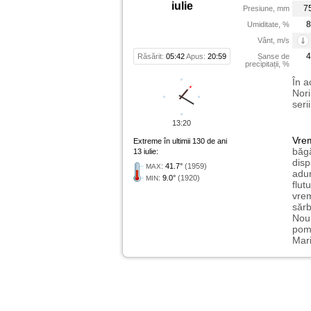
iulie
7
Presiune, mm
8
Umiditate, %
Vânt, m/s
4
Răsărit:
05:42
Apus:
20:59
Șanse de
precipitații, %
În a
Nori
seri
13:20
Vre
Extreme în ultimii 130 de ani
băgă
13 iulie:
disp
:
41.7°
(1959)
MAX
adun
:
9.0°
(1920)
MIN
flut
vrem
sărb
Nou 
pome
Mari