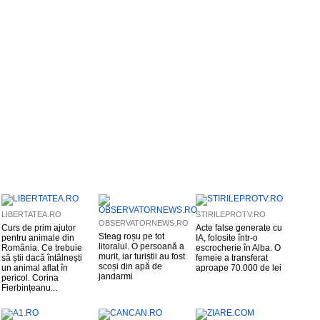
LIBERTATEA.RO
STIRILEPROTV.RO
OBSERVATORNEWS.RO
Curs de prim ajutor
Acte false generate cu
Steag roșu pe tot
pentru animale din
IA, folosite într-o
litoralul. O persoană a
România. Ce trebuie
escrocherie în Alba. O
murit, iar turiștii au fost
să știi dacă întâlnești
femeie a transferat
scoși din apă de
un animal aflat în
aproape 70.000 de lei
jandarmi
pericol. Corina
Fierbințeanu...