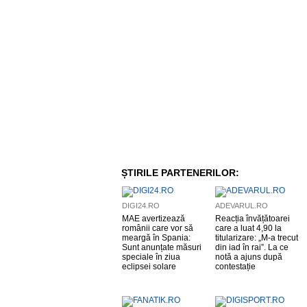
ȘTIRILE PARTENERILOR:
DIGI24.RO
ADEVARUL.RO
MAE avertizează
Reacția învățătoarei
românii care vor să
care a luat 4,90 la
meargă în Spania:
titularizare: „M-a trecut
Sunt anunțate măsuri
din iad în rai”. La ce
speciale în ziua
notă a ajuns după
eclipsei solare
contestație