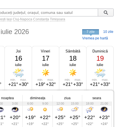
ești
Iași
Cluj-Napoca
Constanța
Timișoara
iulie 2026
7 zile
10 zile
Vremea pe hartă
Joi
Vineri
Sâmbătă
Duminică
16
17
18
19
iulie
iulie
iulie
iulie
min.
max.
min.
max.
min.
max.
min.
max.
°
+21°
+30°
+19°
+32°
+21°
+33°
+21°
+33°
noaptea
dimineața
ziua
seara
00
3:00
6:00
9:00
12:00
15:00
18:00
21:00
1°
+20°
+19°
+22°
+25°
+25°
+22°
+23°
1°
+21°
+19°
+22°
+25°
+25°
+22°
+24°