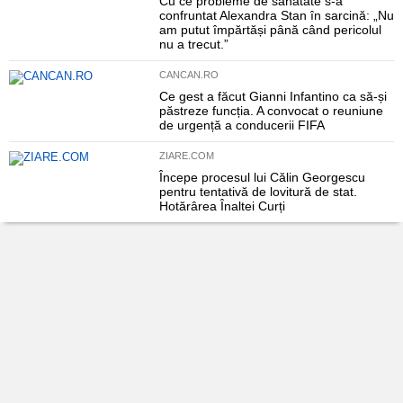
Cu ce probleme de sănătate s-a
confruntat Alexandra Stan în sarcină: „Nu
am putut împărtăși până când pericolul
nu a trecut.”
CANCAN.RO
Ce gest a făcut Gianni Infantino ca să-și
păstreze funcția. A convocat o reuniune
de urgență a conducerii FIFA
ZIARE.COM
Începe procesul lui Călin Georgescu
pentru tentativă de lovitură de stat.
Hotărârea Înaltei Curți