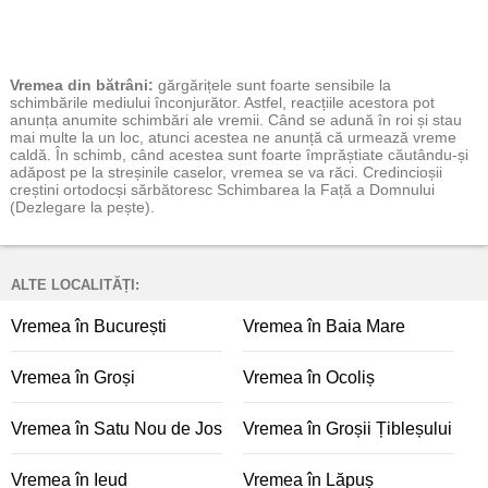
Vremea
din bătrâni:
gărgărițele sunt foarte sensibile la
schimbările mediului înconjurător. Astfel, reacțiile acestora pot
anunța anumite schimbări ale vremii. Când se adună în roi și stau
mai multe la un loc, atunci acestea ne anunță că urmează vreme
caldă. În schimb, când acestea sunt foarte împrăștiate căutându-și
adăpost pe la streșinile caselor, vremea se va răci. Credincioșii
creștini ortodocși sărbătoresc Schimbarea la Față a Domnului
(Dezlegare la pește).
ALTE LOCALITĂȚI:
Vremea în București
Vremea în Baia Mare
Vremea în Groși
Vremea în Ocoliș
Vremea în Satu Nou de Jos
Vremea în Groșii Țibleșului
Vremea în Ieud
Vremea în Lăpuș