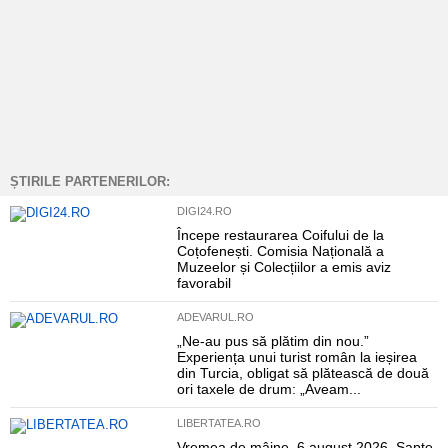
ȘTIRILE PARTENERILOR:
DIGI24.RO
Începe restaurarea Coifului de la
Coțofenești. Comisia Națională a
Muzeelor și Colecțiilor a emis aviz
favorabil
ADEVARUL.RO
„Ne-au pus să plătim din nou.”
Experiența unui turist român la ieșirea
din Turcia, obligat să plătească de două
ori taxele de drum: „Aveam...
LIBERTATEA.RO
Vremea de mâine, 6 august 2026. Șapte