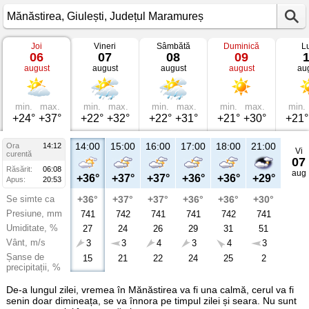
Joi
Vineri
Sâmbătă
Duminică
L
Vremea
06
07
08
09
în
august
august
august
august
au
Mănăstirea
Giulești,
Județul
Maramureș
min.
max.
min.
max.
min.
max.
min.
max.
min.
+24°
+37°
+22°
+32°
+22°
+31°
+21°
+30°
+21°
14:00
15:00
16:00
17:00
18:00
21:00
Ora
14:12
Vi
curentă
07
Răsărit:
06:08
aug
+36°
+37°
+37°
+36°
+36°
+29°
Apus:
20:53
Se simte ca
+36°
+37°
+37°
+36°
+36°
+30°
Presiune, mm
741
742
741
741
742
741
Umiditate, %
27
24
26
29
31
51
Vânt, m/s
3
3
4
3
4
3
Șanse de
15
21
22
24
25
2
precipitații, %
De-a lungul zilei, vremea în Mănăstirea va fi una calmă, cerul va fi
senin doar dimineața, se va înnora pe timpul zilei și seara. Nu sunt