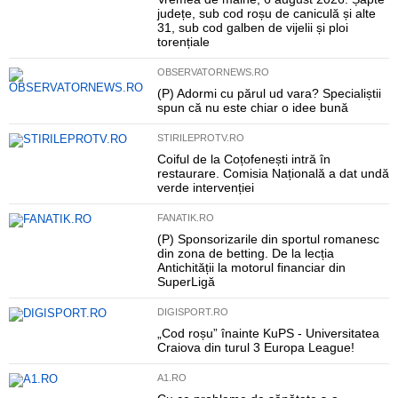
județe, sub cod roșu de caniculă și alte
31, sub cod galben de vijelii și ploi
torențiale
OBSERVATORNEWS.RO
(P) Adormi cu părul ud vara? Specialiștii
spun că nu este chiar o idee bună
STIRILEPROTV.RO
Coiful de la Coțofenești intră în
restaurare. Comisia Națională a dat undă
verde intervenției
FANATIK.RO
(P) Sponsorizarile din sportul romanesc
din zona de betting. De la lecția
Antichității la motorul financiar din
SuperLigă
DIGISPORT.RO
„Cod roșu” înainte KuPS - Universitatea
Craiova din turul 3 Europa League!
A1.RO