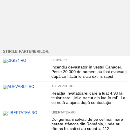
ȘTIRILE PARTENERILOR:
DIGI24.RO
Incendiu devastator în vestul Canadei.
Peste 20.000 de oameni au fost evacuați
după ce flăcările s-au extins rapid
ADEVARUL.RO
Reacția învățătoarei care a luat 4,90 la
titularizare: „M-a trecut din iad în rai”. La
ce notă a ajuns după contestație
LIBERTATEA.RO
Doi germani salvați de pe cel mai mare
perete stâncos din România, unde au
rămas blocați și au sunat la 112