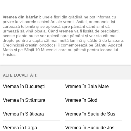
Vremea
din bătrâni:
unele flori din grădină ne pot informa cu
privire la viitoarele schimbări ale vremii. Astfel, anemonele își
curbează tulpinile și se apleacă spre pământ când simt că
urmează să vină ploaia. Când vremea va fi lipsită de precipitații,
aceste plante nu se vor aplecă spre pământ și vor sta cât mai
drepte pentru a capta cât mai multă lumină și căldură de la soare.
Credincioșii creștini ortodocși îi comemorează pe Sfântul Apostol
Matia și pe Sfinții 10 Mucenici care au pătimit pentru icoana lui
Hristos.
ALTE LOCALITĂȚI:
Vremea în București
Vremea în Baia Mare
Vremea în Strâmtura
Vremea în Glod
Vremea în Slătioara
Vremea în Suciu de Sus
Vremea în Larga
Vremea în Suciu de Jos