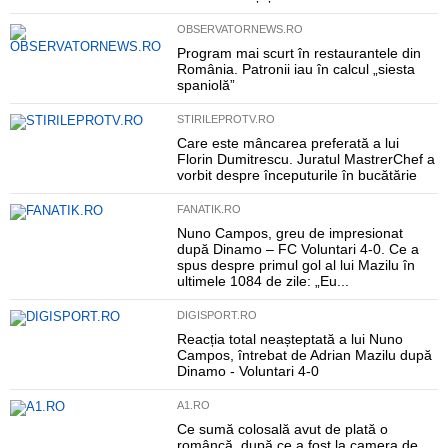
OBSERVATORNEWS.RO
Program mai scurt în restaurantele din
România. Patronii iau în calcul „siesta
spaniolă”
STIRILEPROTV.RO
Care este mâncarea preferată a lui
Florin Dumitrescu. Juratul MastrerChef a
vorbit despre începuturile în bucătărie
FANATIK.RO
Nuno Campos, greu de impresionat
după Dinamo – FC Voluntari 4-0. Ce a
spus despre primul gol al lui Mazilu în
ultimele 1084 de zile: „Eu...
DIGISPORT.RO
Reacția total neașteptată a lui Nuno
Campos, întrebat de Adrian Mazilu după
Dinamo - Voluntari 4-0
A1.RO
Ce sumă colosală avut de plată o
româncă, după ce a fost la camera de