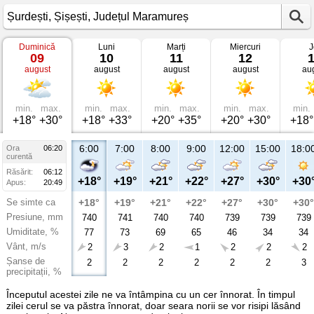
Duminică
Luni
Marți
Miercuri
J
Vremea
09
10
11
12
în
august
august
august
august
au
Șurdești
Șișești,
Județul
Maramureș
min.
max.
min.
max.
min.
max.
min.
max.
min.
+18°
+30°
+18°
+33°
+20°
+35°
+20°
+30°
+18°
6:00
7:00
8:00
9:00
12:00
15:00
18:0
Ora
06:20
curentă
Răsărit:
06:12
+18°
+19°
+21°
+22°
+27°
+30°
+30
Apus:
20:49
Se simte ca
+18°
+19°
+21°
+22°
+27°
+30°
+30°
Presiune, mm
740
741
740
740
739
739
739
Umiditate, %
77
73
69
65
46
34
34
Vânt, m/s
2
3
2
1
2
2
2
Șanse de
2
2
2
2
2
2
3
precipitații, %
Începutul acestei zile ne va întâmpina cu un cer înnorat. În timpul
zilei cerul se va păstra înnorat, doar seara norii se vor risipi lăsând