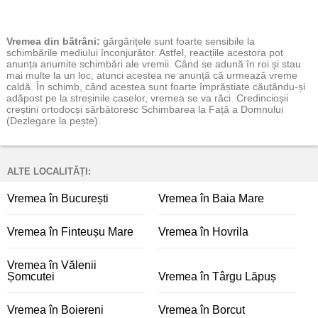
Vremea
din bătrâni:
gărgărițele sunt foarte sensibile la
schimbările mediului înconjurător. Astfel, reacțiile acestora pot
anunța anumite schimbări ale vremii. Când se adună în roi și stau
mai multe la un loc, atunci acestea ne anunță că urmează vreme
caldă. În schimb, când acestea sunt foarte împrăștiate căutându-și
adăpost pe la streșinile caselor, vremea se va răci. Credincioșii
creștini ortodocși sărbătoresc Schimbarea la Față a Domnului
(Dezlegare la pește).
ALTE LOCALITĂȚI:
Vremea în București
Vremea în Baia Mare
Vremea în Finteușu Mare
Vremea în Hovrila
Vremea în Vălenii
Șomcutei
Vremea în Târgu Lăpuș
Vremea în Boiereni
Vremea în Borcut