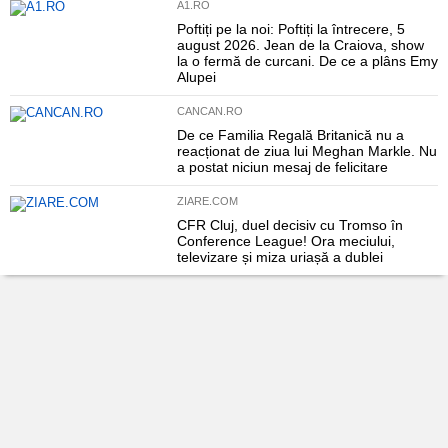
A1.RO
Poftiți pe la noi: Poftiți la întrecere, 5
august 2026. Jean de la Craiova, show
la o fermă de curcani. De ce a plâns Emy
Alupei
CANCAN.RO
De ce Familia Regală Britanică nu a
reacționat de ziua lui Meghan Markle. Nu
a postat niciun mesaj de felicitare
ZIARE.COM
CFR Cluj, duel decisiv cu Tromso în
Conference League! Ora meciului,
televizare și miza uriașă a dublei