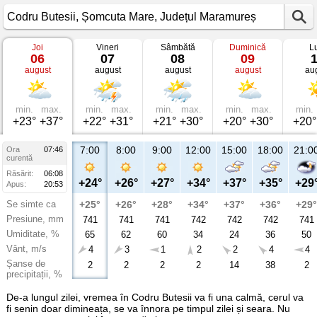
Joi
Vineri
Sâmbătă
Duminică
L
Vremea
06
07
08
09
în
august
august
august
august
au
Codru
Butesii
Șomcuta
Mare,
Județul
min.
max.
min.
max.
min.
max.
min.
max.
min.
Maramureș
+23°
+37°
+22°
+31°
+21°
+30°
+20°
+30°
+20°
7:00
8:00
9:00
12:00
15:00
18:00
21:0
Ora
07:46
curentă
Răsărit:
06:08
+24°
+26°
+27°
+34°
+37°
+35°
+29
Apus:
20:53
Se simte ca
+25°
+26°
+28°
+34°
+37°
+36°
+29°
Presiune, mm
741
741
741
742
742
742
741
Umiditate, %
65
62
60
34
24
36
50
Vânt, m/s
4
3
1
2
2
4
4
Șanse de
2
2
2
2
14
38
2
precipitații, %
De-a lungul zilei, vremea în Codru Butesii va fi una calmă, cerul va
fi senin doar dimineața, se va înnora pe timpul zilei și seara. Nu