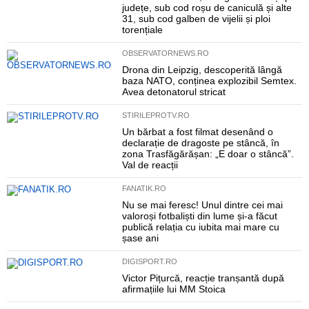
județe, sub cod roșu de caniculă și alte
31, sub cod galben de vijelii și ploi
torențiale
OBSERVATORNEWS.RO
Drona din Leipzig, descoperită lângă
baza NATO, conținea explozibil Semtex.
Avea detonatorul stricat
STIRILEPROTV.RO
Un bărbat a fost filmat desenând o
declarație de dragoste pe stâncă, în
zona Trasfăgărășan: „E doar o stâncă”.
Val de reacții
FANATIK.RO
Nu se mai feresc! Unul dintre cei mai
valoroși fotbaliști din lume și-a făcut
publică relația cu iubita mai mare cu
șase ani
DIGISPORT.RO
Victor Pițurcă, reacție tranșantă după
afirmațiile lui MM Stoica