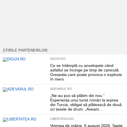
ȘTIRILE PARTENERILOR:
DIGI24.RO
Ce se întâmplă cu anvelopele când
asfaltul se încinge pe timp de caniculă.
Greșeala care poate provoca o explozie
în mers
ADEVARUL.RO
„Ne-au pus să plătim din nou.”
Experiența unui turist român la ieșirea
din Turcia, obligat să plătească de două
ori taxele de drum: „Aveam...
LIBERTATEA.RO
Vremea de mâine, 6 august 2026. Șapte