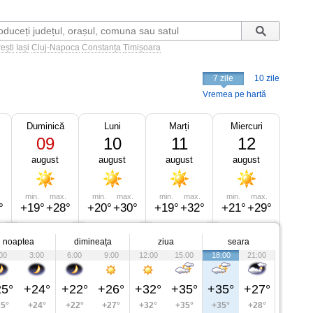
ești
Iași
Cluj-Napoca
Constanța
Timișoara
7 zile
10 zile
Vremea pe hartă
Duminică
Luni
Marți
Miercuri
09
10
11
12
august
august
august
august
min.
max.
min.
max.
min.
max.
min.
max.
°
+19°
+28°
+20°
+30°
+19°
+32°
+21°
+29°
noaptea
dimineața
ziua
seara
00
3:00
6:00
9:00
12:00
15:00
18:00
21:00
5°
+24°
+22°
+26°
+32°
+35°
+35°
+27°
5°
+24°
+22°
+27°
+32°
+35°
+35°
+28°