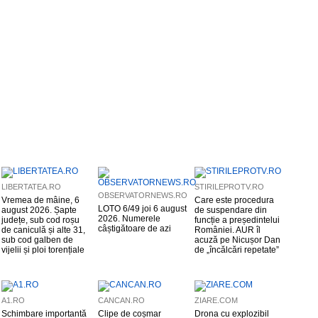
LIBERTATEA.RO
STIRILEPROTV.RO
OBSERVATORNEWS.RO
Vremea de mâine, 6
Care este procedura
LOTO 6/49 joi 6 august
august 2026. Șapte
de suspendare din
2026. Numerele
județe, sub cod roșu
funcție a președintelui
câștigătoare de azi
de caniculă și alte 31,
României. AUR îl
sub cod galben de
acuză pe Nicușor Dan
vijelii și ploi torențiale
de „încălcări repetate”
A1.RO
CANCAN.RO
ZIARE.COM
Schimbare importantă
Clipe de coșmar
Drona cu explozibil