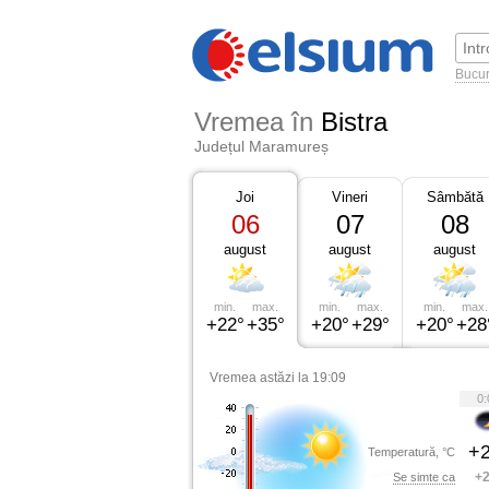
Bucur
Vremea în
Bistra
Județul Maramureș
Joi
Vineri
Sâmbătă
06
07
08
august
august
august
min.
max.
min.
max.
min.
max.
+22°
+35°
+20°
+29°
+20°
+28
Vremea astăzi la 19:09
0:
+2
Temperatură, °C
+2
Se simte ca