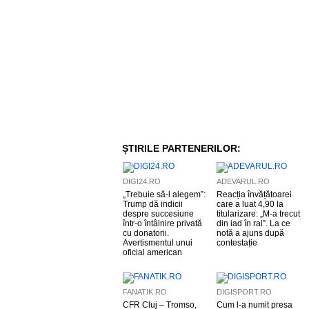
ȘTIRILE PARTENERILOR:
DIGI24.RO
ADEVARUL.RO
„Trebuie să-l alegem”:
Reacția învățătoarei
Trump dă indicii
care a luat 4,90 la
despre succesiune
titularizare: „M-a trecut
într-o întâlnire privată
din iad în rai”. La ce
cu donatorii.
notă a ajuns după
Avertismentul unui
contestație
oficial american
FANATIK.RO
DIGISPORT.RO
CFR Cluj – Tromso,
Cum l-a numit presa