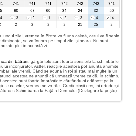
41
741
741
741
742
742
742
741
5
60
67
60
34
24
32
50
4
3
2
1
2
3
4
4
2
2
2
2
2
21
25
2
 lungul zilei, vremea în Bistra va fi una calmă, cerul va fi senin
 dimineața, se va înnora pe timpul zilei și seara. Nu sunt
nozate ploi în această zi.
mea
din bătrâni:
gărgărițele sunt foarte sensibile la schimbările
ului înconjurător. Astfel, reacțiile acestora pot anunța anumite
mbări ale vremii. Când se adună în roi și stau mai multe la un
 atunci acestea ne anunță că urmează vreme caldă. În schimb,
 acestea sunt foarte împrăștiate căutându-și adăpost pe la
șinile caselor, vremea se va răci. Credincioșii creștini ortodocși
ătoresc Schimbarea la Față a Domnului (Dezlegare la pește).