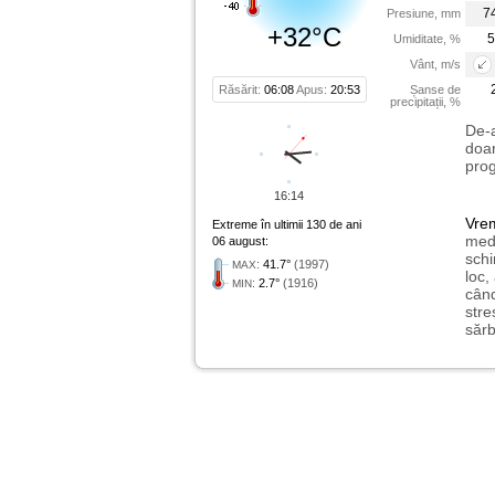
7
Presiune, mm
+32°C
5
Umiditate, %
Vânt, m/s
Răsărit:
06:08
Apus:
20:53
Șanse de
precipitații, %
De-a
doar
prog
16:14
Vre
Extreme în ultimii 130 de ani
medi
06 august:
schi
:
41.7°
(1997)
MAX
loc,
:
2.7°
(1916)
MIN
când
stre
sărb