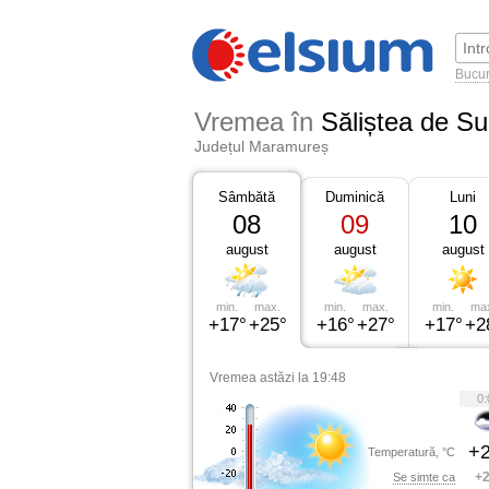
Bucur
Vremea în
Săliștea de Su
Județul Maramureș
Sâmbătă
Duminică
Luni
08
09
10
august
august
august
min.
max.
min.
max.
min.
ma
+17°
+25°
+16°
+27°
+17°
+2
Vremea astăzi la 19:48
0:
+2
Temperatură, °C
+2
Se simte ca