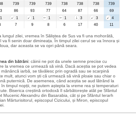
38
739
739
739
738
738
738
739
3
86
93
77
64
87
66
69
1
1
1
1
1
3
3
4
4
7
9
8
6
17
40
11
 lungul zilei, vremea în Săliștea de Sus va fi una mohorâtă,
l va fi senin doar dimineața. În timpul zilei cerul se va înnora și
loua, dar aceasta se va opri până seara.
mea
din bătrâni:
câinii ne pot da unele semne precise cu
ire la vremea ce urmează să vină. Dacă aceștia se pot vedea
mănâncă iarbă, se tăvălesc prin ogradă sau se scarpină
te mult, atunci vom ști că urmează să vină ploaie sau chiar o
ună puternică. De asemenea, când aceștia se aud lătrând la
 în timpul nopții, ne putem aștepta la vreme rea și temperaturi
ute. Biserica creștină ortodoxă îl sărbătorește atât pe Sfântul
t Mucenic Alexandru din Basarabia, cât și pe Sfântul Ierarh
ian Mărturisitorul, episcopul Cizicului, și Miron, episcopul
ei.