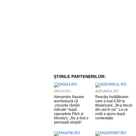
ȘTIRILE PARTENERILOR:
DIGI24.RO
ADEVARUL.RO
Alexandru Nazare
Reacția învățătoarei
avertizează că
care a luat 4,90 la
„riscurile rămân
titularizare: „M-a trecut
ridicate” după
din iad în rai”. La ce
rapoartele Fitch și
notă a ajuns după
Moody's: „Nu a fost o
contestație
perioadă simplă”