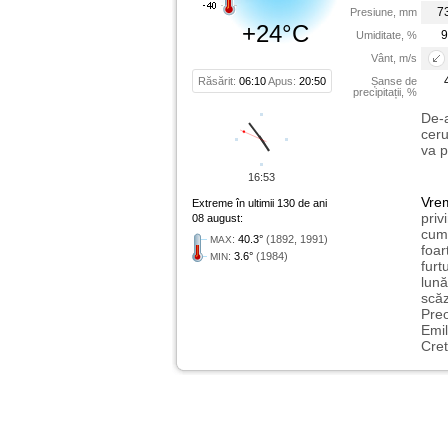
7
Presiune, mm
+24°C
9
Umiditate, %
Vânt, m/s
Răsărit:
06:10
Apus:
20:50
Șanse de
precipitații, %
De-a
ceru
va p
16:53
Vre
Extreme în ultimii 130 de ani
priv
08 august:
cum 
:
40.3°
(1892, 1991)
MAX
foar
:
3.6°
(1984)
MIN
furt
lună
scăz
Preo
Emil
Cret