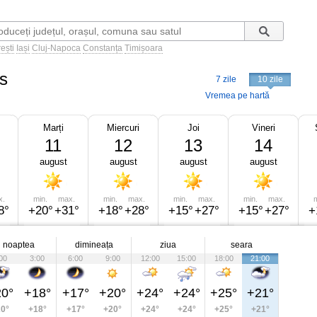
ești
Iași
Cluj-Napoca
Constanța
Timișoara
s
7 zile
10 zile
Vremea pe hartă
Marți
Miercuri
Joi
Vineri
11
12
13
14
august
august
august
august
x.
min.
max.
min.
max.
min.
max.
min.
max.
m
8°
+20°
+31°
+18°
+28°
+15°
+27°
+15°
+27°
+
noaptea
dimineața
ziua
seara
00
3:00
6:00
9:00
12:00
15:00
18:00
21:00
0°
+18°
+17°
+20°
+24°
+24°
+25°
+21°
0°
+18°
+17°
+20°
+24°
+24°
+25°
+21°