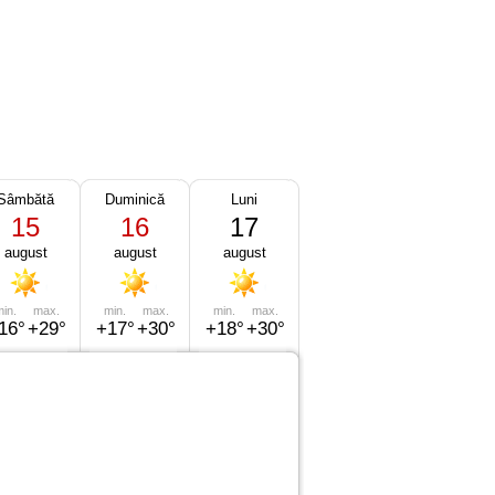
Sâmbătă
Duminică
Luni
15
16
17
august
august
august
in.
max.
min.
max.
min.
max.
16°
+29°
+17°
+30°
+18°
+30°