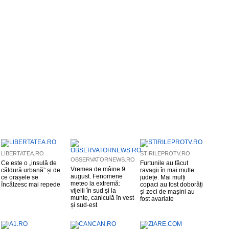
LIBERTATEA.RO
STIRILEPROTV.RO
OBSERVATORNEWS.RO
Ce este o „insulă de
Furtunile au făcut
Vremea de mâine 9
căldură urbană” și de
ravagii în mai multe
august. Fenomene
ce orașele se
județe. Mai mulți
meteo la extremă:
încălzesc mai repede
copaci au fost doborâți
vijelii în sud și la
și zeci de mașini au
munte, caniculă în vest
fost avariate
și sud-est