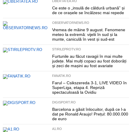
LIBERTATEA.RO
Ce este o „insulă de căldură urbană” și
de ce orașele se încălzesc mai repede
OBSERVATORNEWS.RO
Vremea de mâine 9 august. Fenomene
meteo la extremă: vijelii în sud și la
munte, caniculă în vest și sud-est
STIRILEPROTV.RO
Furtunile au făcut ravagii în mai multe
județe. Mai mulți copaci au fost doborâți
și zeci de mașini au fost avariate
FANATIK.RO
Farul – Csikszereda 3-1, LIVE VIDEO în
SuperLiga, etapa 4. Repriză
spectaculoasă la Ovidiu
DIGISPORT.RO
Barcelona a găsit înlocuitor, după ce l-a
dat pe Ronald Araujo! Prețul: 80.000.000
de euro
A1.RO