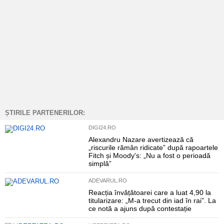
ȘTIRILE PARTENERILOR:
DIGI24.RO
Alexandru Nazare avertizează că
„riscurile rămân ridicate” după rapoartele
Fitch și Moody's: „Nu a fost o perioadă
simplă”
ADEVARUL.RO
Reacția învățătoarei care a luat 4,90 la
titularizare: „M-a trecut din iad în rai”. La
ce notă a ajuns după contestație