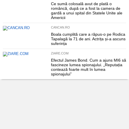
Ce sumă colosală avut de plată o
româncă, după ce a fost la camera de
gardă a unui spital din Statele Unite ale
Americii
CANCAN.RO
Boala cumplită care a răpus-o pe Rodica
Tapalagă la 71 de ani. Actrița și-a ascuns
suferința
ZIARE.COM
Efectul James Bond. Cum a ajuns MI6 să
fascineze lumea spionajului. „Reputația
contează foarte mult în lumea
spionajului”