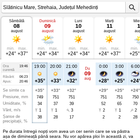
Sâmbătă
Duminică
Luni
Marți
Mie
Vremea
08
09
10
11
în
august
august
august
august
au
Slătinicu
Mare
Strehaia,
Județul
Mehedinți
min.
max.
min.
max.
min.
max.
min.
max.
min.
+24°
+37°
+24°
+34°
+24°
+34°
+24°
+37°
+25°
19:00
20:00
21:00
0:00
3:00
6:00
Ora
19:46
Du
curentă
09
Răsărit:
06:23
aug
+35°
+33°
+32°
+28°
+25°
+24
Apus:
20:46
Se simte ca
+35°
+33°
+32°
+29°
+25°
+24°
Presiune, mm
749
751
751
751
751
750
Umiditate, %
34
37
39
52
65
70
Vânt, m/s
1
1
3
2
1
2
Șanse de
38
28
17
2
2
28
precipitații, %
Pe durata întregii nopți vom avea un cer senin care se va păstra
așa de dimineață până seara. Nu vor apărea ploi în această zi, va