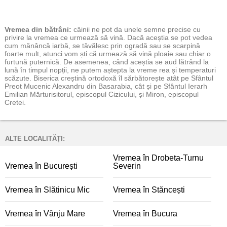
Vremea
din bătrâni:
câinii ne pot da unele semne precise cu
privire la vremea ce urmează să vină. Dacă aceștia se pot vedea
cum mănâncă iarbă, se tăvălesc prin ogradă sau se scarpină
foarte mult, atunci vom ști că urmează să vină ploaie sau chiar o
furtună puternică. De asemenea, când aceștia se aud lătrând la
lună în timpul nopții, ne putem aștepta la vreme rea și temperaturi
scăzute. Biserica creștină ortodoxă îl sărbătorește atât pe Sfântul
Preot Mucenic Alexandru din Basarabia, cât și pe Sfântul Ierarh
Emilian Mărturisitorul, episcopul Cizicului, și Miron, episcopul
Cretei.
ALTE LOCALITĂȚI:
Vremea în Drobeta-Turnu
Vremea în București
Severin
Vremea în Slătinicu Mic
Vremea în Stăncești
Vremea în Vânju Mare
Vremea în Bucura