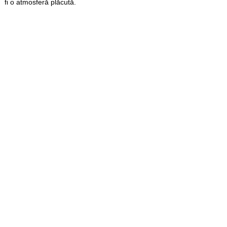
fi o atmosferă plăcută.