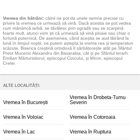
Vremea
din bătrâni:
câinii ne pot da unele semne precise cu
privire la vremea ce urmează să vină. Dacă aceștia se pot vedea
cum mănâncă iarbă, se tăvălesc prin ogradă sau se scarpină
foarte mult, atunci vom ști că urmează să vină ploaie sau chiar o
furtună puternică. De asemenea, când aceștia se aud lătrând la
lună în timpul nopții, ne putem aștepta la vreme rea și temperaturi
scăzute. Biserica creștină ortodoxă îl sărbătorește atât pe Sfântul
Preot Mucenic Alexandru din Basarabia, cât și pe Sfântul Ierarh
Emilian Mărturisitorul, episcopul Cizicului, și Miron, episcopul
Cretei.
ALTE LOCALITĂȚI:
Vremea în Drobeta-Turnu
Vremea în București
Severin
Vremea în Voloiac
Vremea în Cotoroaia
Vremea în Lac
Vremea în Ruptura