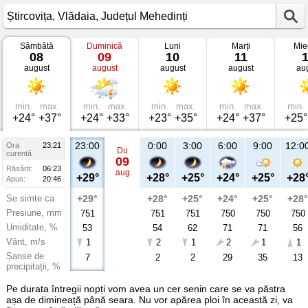
Sâmbătă
Duminică
Luni
Marți
Mie
Vremea
08
09
10
11
în
august
august
august
august
au
Ștircovița
Vlădaia,
Județul
Mehedinți
min.
max.
min.
max.
min.
max.
min.
max.
min.
+24°
+37°
+24°
+33°
+23°
+35°
+24°
+37°
+25°
23:00
0:00
3:00
6:00
9:00
12:0
Ora
23:21
Du
curentă
09
Răsărit:
06:23
aug
+29°
+28°
+25°
+24°
+25°
+28
Apus:
20:46
Se simte ca
+29°
+28°
+25°
+24°
+25°
+28°
Presiune, mm
751
751
751
750
750
750
Umiditate, %
53
54
62
71
71
56
Vânt, m/s
1
2
1
2
1
1
Șanse de
7
2
2
29
35
13
precipitații, %
Pe durata întregii nopți vom avea un cer senin care se va păstra
așa de dimineață până seara. Nu vor apărea ploi în această zi, va