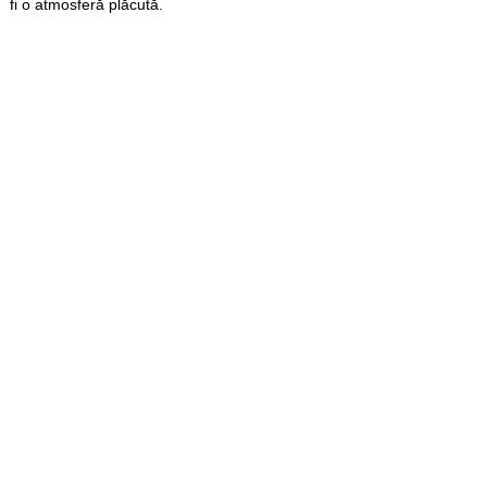
fi o atmosferă plăcută.