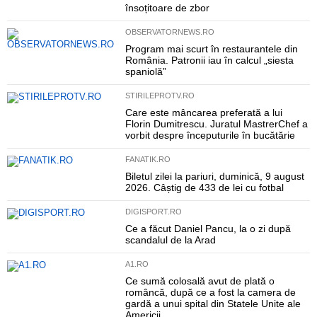
însoțitoare de zbor
OBSERVATORNEWS.RO
Program mai scurt în restaurantele din
România. Patronii iau în calcul „siesta
spaniolă”
STIRILEPROTV.RO
Care este mâncarea preferată a lui
Florin Dumitrescu. Juratul MastrerChef a
vorbit despre începuturile în bucătărie
FANATIK.RO
Biletul zilei la pariuri, duminică, 9 august
2026. Câștig de 433 de lei cu fotbal
DIGISPORT.RO
Ce a făcut Daniel Pancu, la o zi după
scandalul de la Arad
A1.RO
Ce sumă colosală avut de plată o
româncă, după ce a fost la camera de
gardă a unui spital din Statele Unite ale
Americii