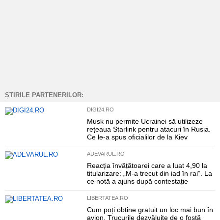
ȘTIRILE PARTENERILOR:
DIGI24.RO
Musk nu permite Ucrainei să utilizeze
rețeaua Starlink pentru atacuri în Rusia.
Ce le-a spus oficialilor de la Kiev
ADEVARUL.RO
Reacția învățătoarei care a luat 4,90 la
titularizare: „M-a trecut din iad în rai”. La
ce notă a ajuns după contestație
LIBERTATEA.RO
Cum poți obține gratuit un loc mai bun în
avion. Trucurile dezvăluite de o fostă