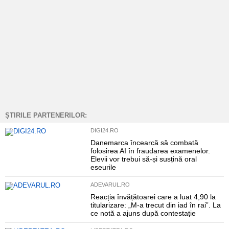
ȘTIRILE PARTENERILOR:
DIGI24.RO
Danemarca încearcă să combată
folosirea AI în fraudarea examenelor.
Elevii vor trebui să-și susțină oral
eseurile
ADEVARUL.RO
Reacția învățătoarei care a luat 4,90 la
titularizare: „M-a trecut din iad în rai”. La
ce notă a ajuns după contestație