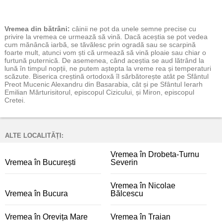
Vremea
din bătrâni:
câinii ne pot da unele semne precise cu
privire la vremea ce urmează să vină. Dacă aceștia se pot vedea
cum mănâncă iarbă, se tăvălesc prin ogradă sau se scarpină
foarte mult, atunci vom ști că urmează să vină ploaie sau chiar o
furtună puternică. De asemenea, când aceștia se aud lătrând la
lună în timpul nopții, ne putem aștepta la vreme rea și temperaturi
scăzute. Biserica creștină ortodoxă îl sărbătorește atât pe Sfântul
Preot Mucenic Alexandru din Basarabia, cât și pe Sfântul Ierarh
Emilian Mărturisitorul, episcopul Cizicului, și Miron, episcopul
Cretei.
ALTE LOCALITĂȚI:
Vremea în Drobeta-Turnu
Vremea în București
Severin
Vremea în Nicolae
Vremea în Bucura
Bălcescu
Vremea în Orevița Mare
Vremea în Traian