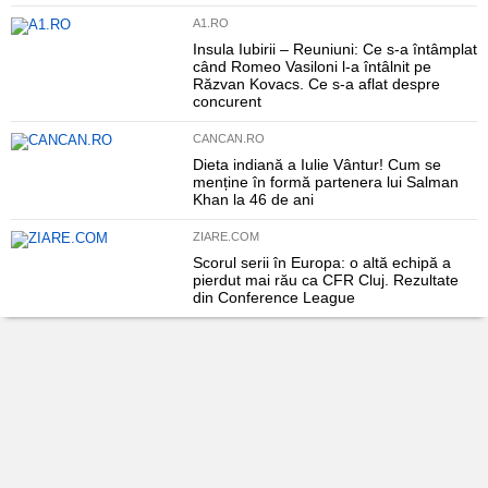
A1.RO
Insula Iubirii – Reuniuni: Ce s-a întâmplat
când Romeo Vasiloni l-a întâlnit pe
Răzvan Kovacs. Ce s-a aflat despre
concurent
CANCAN.RO
Dieta indiană a Iulie Vântur! Cum se
menține în formă partenera lui Salman
Khan la 46 de ani
ZIARE.COM
Scorul serii în Europa: o altă echipă a
pierdut mai rău ca CFR Cluj. Rezultate
din Conference League