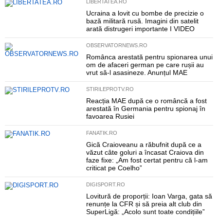
LIBERTATEA.RO
Ucraina a lovit cu bombe de precizie o
bază militară rusă. Imagini din satelit
arată distrugeri importante I VIDEO
OBSERVATORNEWS.RO
Românca arestată pentru spionarea unui
om de afaceri german pe care rușii au
vrut să-l asasineze. Anunțul MAE
STIRILEPROTV.RO
Reacția MAE după ce o româncă a fost
arestată în Germania pentru spionaj în
favoarea Rusiei
FANATIK.RO
Gică Craioveanu a răbufnit după ce a
văzut câte goluri a încasat Craiova din
faze fixe: „Am fost certat pentru că l-am
criticat pe Coelho”
DIGISPORT.RO
Lovitură de proporții: Ioan Varga, gata să
renunțe la CFR și să preia alt club din
SuperLigă: „Acolo sunt toate condițiile”