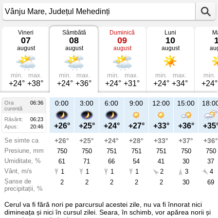
Vineri
Sâmbătă
Duminică
Luni
Ma
Vremea
07
08
09
10
în
august
august
august
august
au
Vânju
Mare
mâine
Județul
Mehedinți
min.
max.
min.
max.
min.
max.
min.
max.
min.
+24°
+38°
+24°
+36°
+24°
+31°
+24°
+34°
+24°
21:00
0:00
3:00
6:00
9:00
12:00
15:00
18:0
Ora
06:36
Sâ
curentă
08
Răsărit:
06:23
aug
+29°
+26°
+25°
+24°
+27°
+33°
+36°
+35
Apus:
20:46
Se simte ca
+30°
+26°
+25°
+24°
+28°
+33°
+37°
+36°
Presiune, mm
750
750
750
751
751
751
750
750
Umiditate, %
51
61
71
66
54
41
30
37
Vânt, m/s
2
1
1
1
1
2
3
4
Șanse de
23
2
2
2
2
2
30
69
precipitații, %
Cerul va fi fără nori pe parcursul acestei zile, nu va fi înnorat nici
dimineața și nici în cursul zilei. Seara, în schimb, vor apărea norii și