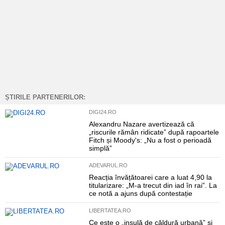
ȘTIRILE PARTENERILOR:
DIGI24.RO
Alexandru Nazare avertizează că
„riscurile rămân ridicate” după rapoartele
Fitch și Moody's: „Nu a fost o perioadă
simplă”
ADEVARUL.RO
Reacția învățătoarei care a luat 4,90 la
titularizare: „M-a trecut din iad în rai”. La
ce notă a ajuns după contestație
LIBERTATEA.RO
Ce este o „insulă de căldură urbană” și