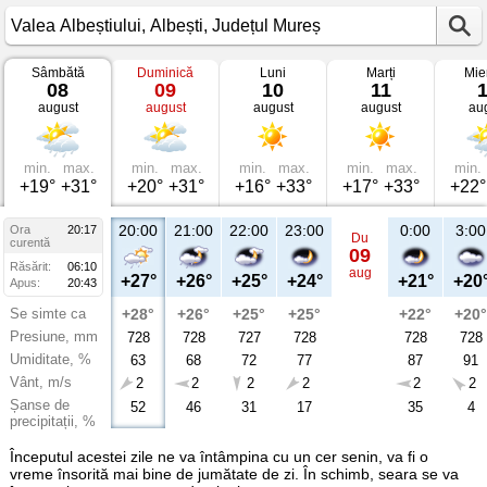
Sâmbătă
Duminică
Luni
Marți
Mie
Vremea
08
09
10
11
în
august
august
august
august
au
Valea
Albeștiului
Albești,
Județul
Mureș
min.
max.
min.
max.
min.
max.
min.
max.
min.
+19°
+31°
+20°
+31°
+16°
+33°
+17°
+33°
+22°
20:00
21:00
22:00
23:00
0:00
3:00
Ora
20:17
Du
curentă
09
Răsărit:
06:10
aug
+27°
+26°
+25°
+24°
+21°
+20
Apus:
20:43
Se simte ca
+28°
+26°
+25°
+25°
+22°
+20°
Presiune, mm
728
728
727
728
728
728
Umiditate, %
63
68
72
77
87
91
Vânt, m/s
2
2
2
2
2
2
Șanse de
52
46
31
17
35
4
precipitații, %
Începutul acestei zile ne va întâmpina cu un cer senin, va fi o
vreme însorită mai bine de jumătate de zi. În schimb, seara se va