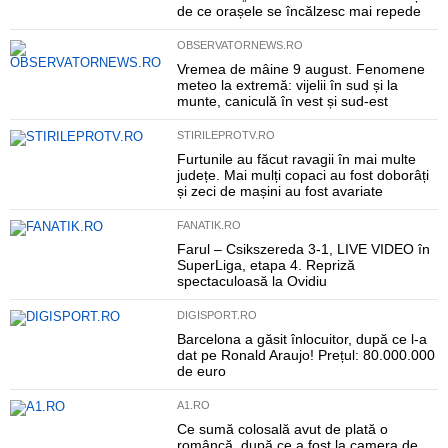
de ce orașele se încălzesc mai repede
OBSERVATORNEWS.RO
Vremea de mâine 9 august. Fenomene
meteo la extremă: vijelii în sud și la
munte, caniculă în vest și sud-est
STIRILEPROTV.RO
Furtunile au făcut ravagii în mai multe
județe. Mai mulți copaci au fost doborâți
și zeci de mașini au fost avariate
FANATIK.RO
Farul – Csikszereda 3-1, LIVE VIDEO în
SuperLiga, etapa 4. Repriză
spectaculoasă la Ovidiu
DIGISPORT.RO
Barcelona a găsit înlocuitor, după ce l-a
dat pe Ronald Araujo! Prețul: 80.000.000
de euro
A1.RO
Ce sumă colosală avut de plată o
româncă, după ce a fost la camera de