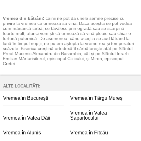
Vremea
din bătrâni:
câinii ne pot da unele semne precise cu
privire la vremea ce urmează să vină. Dacă aceștia se pot vedea
cum mănâncă iarbă, se tăvălesc prin ogradă sau se scarpină
foarte mult, atunci vom ști că urmează să vină ploaie sau chiar o
furtună puternică. De asemenea, când aceștia se aud lătrând la
lună în timpul nopții, ne putem aștepta la vreme rea și temperaturi
scăzute. Biserica creștină ortodoxă îl sărbătorește atât pe Sfântul
Preot Mucenic Alexandru din Basarabia, cât și pe Sfântul Ierarh
Emilian Mărturisitorul, episcopul Cizicului, și Miron, episcopul
Cretei.
ALTE LOCALITĂȚI:
Vremea în București
Vremea în Târgu Mureș
Vremea în Valea
Vremea în Valea Dăii
Șapartocului
Vremea în Aluniș
Vremea în Fițcău